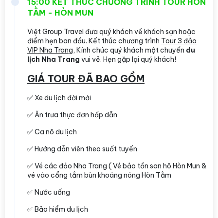
15:00 KẾT THÚC CHƯƠNG TRÌNH TOUR HÒN
TẰM - HÒN MUN
Việt Group Travel đưa quý khách về khách sạn hoặc
điểm hẹn ban đầu. Kết thúc chương trình
Tour 3 đảo
VIP Nha Trang
, Kính chúc quý khách một chuyến
du
lịch Nha Trang
vui vẻ. Hẹn gặp lại quý khách!
GIÁ TOUR ĐÃ BAO GỒM
✅ Xe du lịch đời mới
✅ Ăn trưa thực đơn hấp dẫn
✅ Ca nô du lịch
✅ Hướng dẫn viên theo suốt tuyến
✅ Vé các đảo Nha Trang ( Vé bảo tồn san hô Hòn Mun &
vé vào cổng tắm bùn khoáng nóng Hòn Tằm
✅ Nước uống
✅ Bảo hiểm du lịch