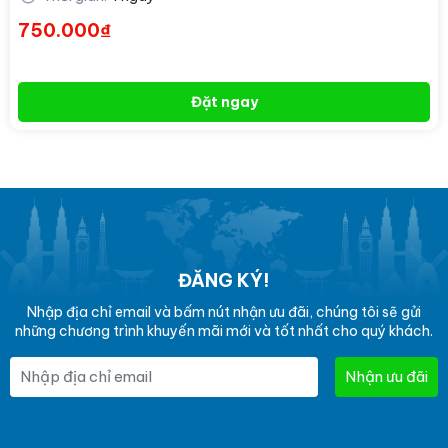
750.000₫
Đặt ngay
ĐĂNG KÝ!
Nhập địa chỉ email và bấm nút nhận ưu đãi, chúng tôi sẽ gửi
những chương trình khuyến mãi mới và tốt nhất cho quý khách.
Nhận ưu đãi