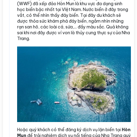
(WWF) đã xếp đảo Hòn Mun là khu vực đa dạng sinh
học biển bậc nhất tại VIệt Nam. Nước biển ở đây trong
vắt, có thể nhìn thấy đáy biển. Tại đây du khách sẽ
được thỏa sức khám phá đáy biển, ngắm nhìn những
rạn san hô, các loài cá, sứa,... đầy màu sắc. Quả không
sai khi nơi đây được ví von là thủy cung thực sự của Nha
Trang.
Hoặc quý khách có thể đăng ký dịch vụ lặn biển tại
Hòn
Mun
để trải nghiệm dịch vụ nổi tiếng của Nha Trang quý