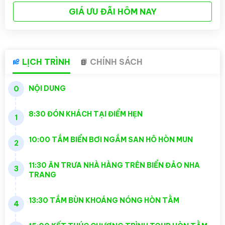
GIÁ ƯU ĐÃI HÔM NAY
LỊCH TRÌNH
CHÍNH SÁCH
NỘI DUNG
0
8:30 ĐÓN KHÁCH TẠI ĐIỂM HẸN
1
10:00 TẮM BIỂN BƠI NGẮM SAN HÔ HÒN MUN
2
11:30 ĂN TRƯA NHÀ HÀNG TRÊN BIỂN ĐẢO NHA
3
TRANG
13:30 TẮM BÙN KHOÁNG NÓNG HÒN TẰM
4