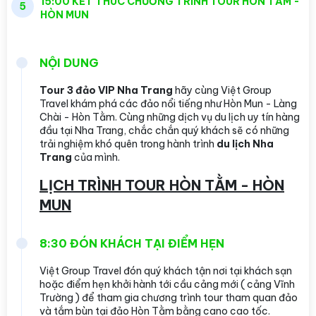
15:00 KẾT THÚC CHƯƠNG TRÌNH TOUR HÒN TẰM -
5
HÒN MUN
NỘI DUNG
Tour 3 đảo VIP Nha Trang
hãy cùng Việt Group
Travel khám phá các đảo nổi tiếng như Hòn Mun - Làng
Chài - Hòn Tằm. Cùng những dịch vụ du lịch uy tín hàng
đầu tại Nha Trang, chắc chắn quý khách sẽ có những
trải nghiệm khó quên trong hành trình
du lịch Nha
Trang
của mình.
LỊCH TRÌNH TOUR HÒN TẰM - HÒN
MUN
8:30 ĐÓN KHÁCH TẠI ĐIỂM HẸN
Việt Group Travel đón quý khách tận nơi tại khách sạn
hoặc điểm hẹn khởi hành tới cầu cảng mới ( cảng Vĩnh
Trường ) để tham gia chương trình tour tham quan đảo
và tắm bùn tại đảo Hòn Tằm bằng cano cao tốc.