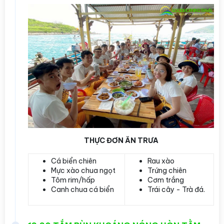
THỰC ĐƠN ĂN TRƯA
Cá biển chiên
Rau xào
Mực xào chua ngọt
Trứng chiên
Tôm rim/hấp
Cơm trắng
Canh chua cá biển
Trái cây - Trà đá.