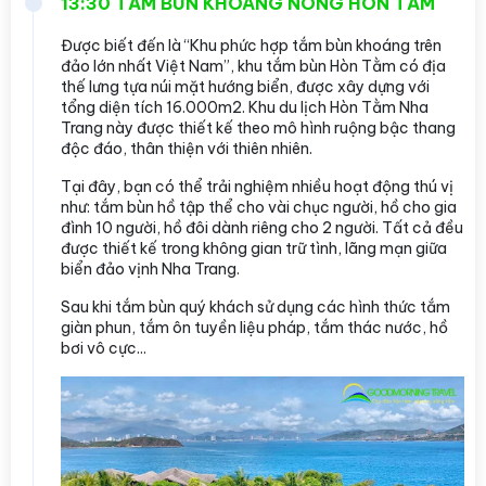
13:30 TẮM BÙN KHOÁNG NÓNG HÒN TẰM
Được biết đến là “Khu phức hợp tắm bùn khoáng trên
đảo lớn nhất Việt Nam”, khu tắm bùn Hòn Tằm có địa
thế lưng tựa núi mặt hướng biển, được xây dựng với
tổng diện tích 16.000m2. Khu du lịch Hòn Tằm Nha
Trang này được thiết kế theo mô hình ruộng bậc thang
độc đáo, thân thiện với thiên nhiên.
Tại đây, bạn có thể trải nghiệm nhiều hoạt động thú vị
như: tắm bùn hồ tập thể cho vài chục người, hồ cho gia
đình 10 người, hồ đôi dành riêng cho 2 người. Tất cả đều
được thiết kế trong không gian trữ tình, lãng mạn giữa
biển đảo vịnh Nha Trang.
Sau khi tắm bùn quý khách sử dụng các hình thức tắm
giàn phun, tắm ôn tuyền liệu pháp, tắm thác nước, hồ
bơi vô cực...