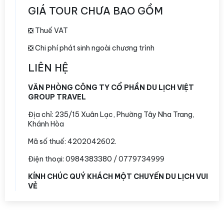
GIÁ TOUR CHƯA BAO GỒM
❎ Thuế VAT
❎ Chi phí phát sinh ngoài chương trình
LIÊN HỆ
VĂN PHÒNG CÔNG TY CỔ PHẦN DU LỊCH VIỆT
GROUP TRAVEL
Địa chỉ:
235/15 Xuân Lạc, Phường Tây Nha Trang,
Khánh Hòa
Mã số thuế: 4202042602.
Điện thoại: 0984383380 / 0779734999
KÍNH CHÚC QUÝ KHÁCH MỘT CHUYẾN DU LỊCH VUI
VẺ