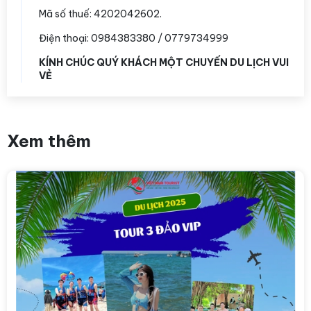
Mã số thuế: 4202042602.
Điện thoại: 0984383380 / 0779734999
KÍNH CHÚC QUÝ KHÁCH MỘT CHUYẾN DU LỊCH VUI
VẺ
Xem thêm