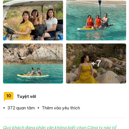
+7
10
Tuyệt vời
•
372 quan tâm
•
Thêm vào yêu thích
Quý khách đang phân vân không biết chọn Công ty nào tổ