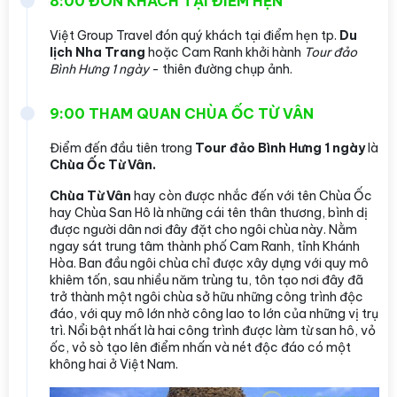
8:00 ĐÓN KHÁCH TẠI ĐIỂM HẸN
Việt Group Travel đón quý khách tại điểm hẹn tp.
Du
lịch Nha Trang
hoặc Cam Ranh khởi hành
Tour đảo
Bình Hưng 1 ngày
- thiên đường chụp ảnh.
9:00 THAM QUAN CHÙA ỐC TỪ VÂN
Điểm đến đầu tiên trong
Tour đảo Bình Hưng 1 ngày
là
Chùa Ốc Từ Vân.
Chùa Từ Vân
hay còn được nhắc đến với tên Chùa Ốc
hay Chùa San Hô là những cái tên thân thương, bình dị
được người dân nơi đây đặt cho ngôi chùa này. Nằm
ngay sát trung tâm thành phố Cam Ranh, tỉnh Khánh
Hòa. Ban đầu ngôi chùa chỉ được xây dựng với quy mô
khiêm tốn, sau nhiều năm trùng tu, tôn tạo nơi đây đã
trở thành một ngôi chùa sở hữu những công trình độc
đáo, với quy mô lớn nhờ công lao to lớn của những vị trụ
trì. Nổi bật nhất là hai công trình được làm từ san hô, vỏ
ốc, vỏ sò tạo lên điểm nhấn và nét độc đáo có một
không hai ở Việt Nam.