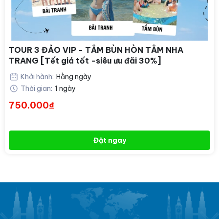
TOUR 3 ĐẢO VIP - TẮM BÙN HÒN TẰM NHA
TRANG [Tết giá tốt -siêu ưu đãi 30%]
Khởi hành:
Hằng ngày
Thời gian:
1 ngày
750.000₫
Đặt ngay