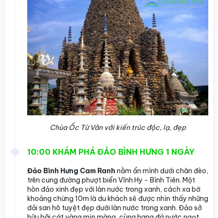
Chùa Ốc Từ Vân với kiến trúc độc, lạ, đẹp
10:00 KHÁM PHÁ ĐẢO BÌNH HƯNG 1 NGÀY
Đảo Bình Hưng Cam Ranh
nằm ẩn mình dưới chân đèo,
trên cung đường phượt biển Vĩnh Hy - Bình Tiên. Một
hòn đảo xinh đẹp với làn nước trong xanh, cách xa bờ
khoảng chừng 10m là du khách sẽ được nhìn thấy những
dải san hô tuyệt đẹp dưới làn nước trong xanh. Đảo sở
hữu bãi cát vàng mịn màng, cùng hang đá nước ngọt