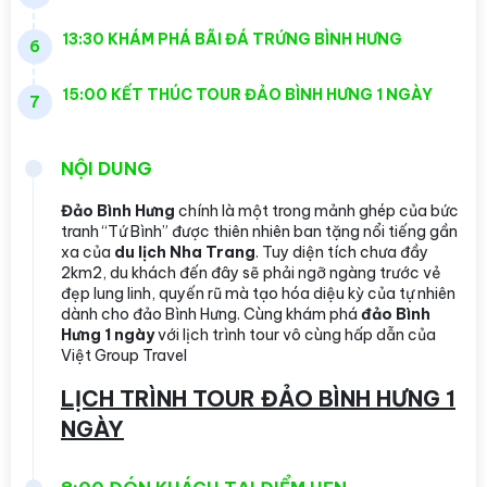
13:30 KHÁM PHÁ BÃI ĐÁ TRỨNG BÌNH HƯNG
6
15:00 KẾT THÚC TOUR ĐẢO BÌNH HƯNG 1 NGÀY
7
NỘI DUNG
Đảo Bình Hưng
chính là một trong mảnh ghép của bức
tranh “Tứ Bình” được thiên nhiên ban tặng nổi tiếng gần
xa của
du lịch Nha Trang
. Tuy diện tích chưa đầy
2km2, du khách đến đây sẽ phải ngỡ ngàng trước vẻ
đẹp lung linh, quyến rũ mà tạo hóa diệu kỳ của tự nhiên
dành cho đảo Bình Hưng. Cùng khám phá
đảo Bình
Hưng 1 ngày
với lịch trình tour vô cùng hấp dẫn của
Việt Group Travel
LỊCH TRÌNH TOUR ĐẢO BÌNH HƯNG 1
NGÀY