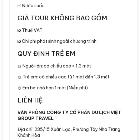
✅ Nước suối.
GIÁ TOUR KHÔNG BAO GỒM
❎ Thuế VAT
❎ Chi phí phát sinh ngoài chương trình
QUY ĐỊNH TRẺ EM
⛄️ Người lớn: có chiều cao > 1,3 mét
⛄️ Trẻ em: có chiều cao từ 1 mét đến 1,3 mét
⛄️ Em bé: nhỏ hơn 1 mét (Miễn phí)
LIÊN HỆ
VĂN PHÒNG CÔNG TY CỔ PHẦN DU LỊCH VIỆT
GROUP TRAVEL
Địa chỉ:
235/15 Xuân Lạc, Phường Tây Nha Trang,
Khánh Hòa