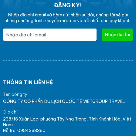
ĐĂNG KÝ!
Nhập địa chỉ email và bấm nút nhận ưu đãi, chúng tôi sẽ gửi
những chương trình khuyến mãi mới và tốt nhất cho quý khách.
Nhận ưu đãi
THÔNG TIN LIÊN HỆ
Tên công ty
CÔNG TY CỔ PHẦN DU LỊCH QUỐC TẾ VIETGROUP TRAVEL
Địa chỉ
235/15 Xuân Lạc, phường Tây Nha Trang, Tỉnh Khánh Hòa, Việt
Nam.
Hỗ trợ: 0984383380