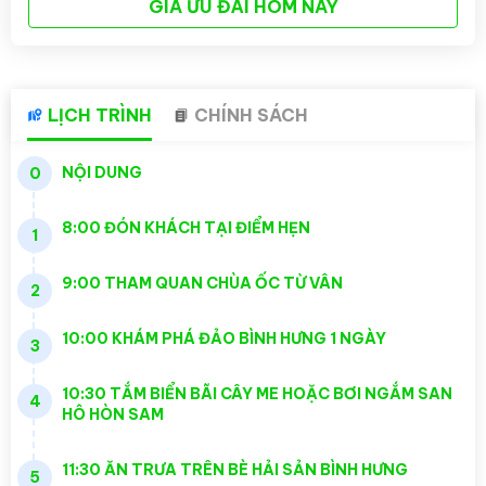
GIÁ ƯU ĐÃI HÔM NAY
LỊCH TRÌNH
CHÍNH SÁCH
NỘI DUNG
0
8:00 ĐÓN KHÁCH TẠI ĐIỂM HẸN
1
9:00 THAM QUAN CHÙA ỐC TỪ VÂN
2
10:00 KHÁM PHÁ ĐẢO BÌNH HƯNG 1 NGÀY
3
10:30 TẮM BIỂN BÃI CÂY ME HOẶC BƠI NGẮM SAN
4
HÔ HÒN SAM
11:30 ĂN TRƯA TRÊN BÈ HẢI SẢN BÌNH HƯNG
5