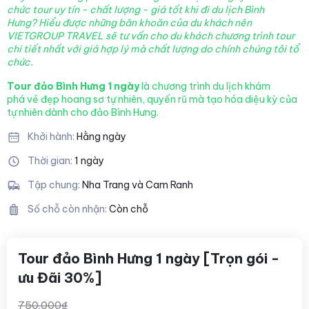
chức tour uy tín - chất lượng - giá tốt khi đi du lịch Bình
Hưng? Hiểu được những băn khoăn của du khách nên
VIETGROUP TRAVEL sẽ tư vấn cho du khách chương trình tour
chi tiết nhất với giá hợp lý mà chất lượng
do chính chúng tôi tổ
chức.
Tour đảo Bình Hưng 1 ngày
là chương trình du lịch khám
phá vẻ đẹp hoang sơ tự nhiên, quyến rũ mà tạo hóa diệu kỳ của
tự nhiên dành cho đảo Bình Hưng.
Khởi hành:
Hằng ngày
Thời gian:
1 ngày
Tập chung:
Nha Trang và Cam Ranh
Số chỗ còn nhận:
Còn chỗ
Tour đảo Bình Hưng 1 ngày [Trọn gói -
ưu Đãi 30%]
750.000₫