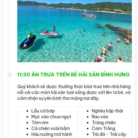
11:30 ĂN TRƯA TRÊN BÈ HẢI SẢN BÌNH HƯNG
Quý khách sẽ được thưởng thức bữa trưa trên nhà hàng
nổi với các món hải sản tươi sống được vớt lên từ bè, và
cảm nhận sự yên bình thơ mộng nơi đây.
Lẩu cá bớp
Nghêu hấp thái
Mực xào chua ngọt
Rau xào
Tôm rim
Trứng chiên
Cá chiên xoài bằm
Cơm Trắng
Hàu nướng mỡ hành
Trà đá - Trái cây