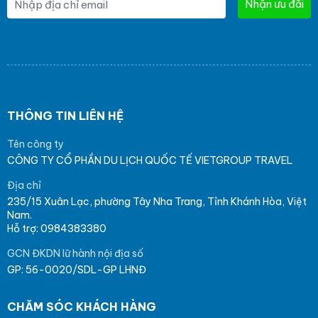
Nhận ưu đãi
THÔNG TIN LIÊN HỆ
Tên công ty
CÔNG TY CỔ PHẦN DU LỊCH QUỐC TẾ VIETGROUP TRAVEL
Địa chỉ
235/15 Xuân Lạc, phường Tây Nha Trang, Tỉnh Khánh Hòa, Việt
Nam.
Hỗ trợ: 0984383380
GCN ĐKDN lữ hành nội địa số
GP: 56-0020/SDL-GP LHNĐ
CHĂM SÓC KHÁCH HÀNG