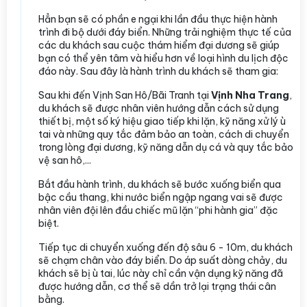
Hẳn bạn sẽ có phần e ngại khi lần đầu thực hiện hành
trình đi bộ dưới đáy biển. Những trải nghiệm thực tế của
các du khách sau cuộc thám hiểm đại dương sẽ giúp
bạn có thể yên tâm và hiểu hơn về loại hình du lịch độc
đáo này. Sau đây là hành trình du khách sẽ tham gia:
Sau khi đến Vịnh San Hô/Bãi Tranh tại
Vịnh Nha Trang
,
du khách sẽ được nhân viên hướng dẫn cách sử dụng
thiết bị, một số ký hiệu giao tiếp khi lặn, kỹ năng xử lý ù
tai và những quy tắc đảm bảo an toàn, cách di chuyển
trong lòng đại dương, kỹ năng dẫn dụ cá và quy tắc bảo
vệ san hô,...
Bắt đầu hành trình, du khách sẽ bước xuống biển qua
bậc cầu thang, khi nước biển ngập ngang vai sẽ được
nhân viên đội lên đầu chiếc mũ lặn “phi hành gia” đặc
biệt.
Tiếp tục di chuyển xuống đến độ sâu 6 - 10m, du khách
sẽ chạm chân vào đáy biển. Do áp suất dòng chảy, du
khách sẽ bị ù tai, lúc này chỉ cần vận dụng kỹ năng đã
được hướng dẫn, cơ thể sẽ dần trở lại trạng thái cân
bằng.