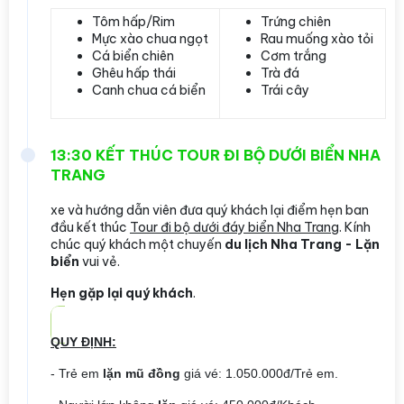
Tôm hấp/Rim
Trứng chiên
Mực xào chua ngọt
Rau muống xào tỏi
Cá biển chiên
Cơm trắng
Ghêu hấp thái
Trà đá
Canh chua cá biển
Trái cây
13:30 KẾT THÚC TOUR ĐI BỘ DƯỚI BIỂN NHA
TRANG
xe và hướng dẫn viên đưa quý khách lại điểm hẹn ban
đầu kết thúc
Tour đi bộ dưới đáy biển Nha Trang
. Kính
chúc quý khách một chuyến
du lịch Nha Trang - Lặn
biển
vui vẻ.
Hẹn gặp lại quý khách
.
QUY ĐỊNH:
- Trẻ em
lặn mũ đồng
giá vé: 1.050.000đ/Trẻ em.