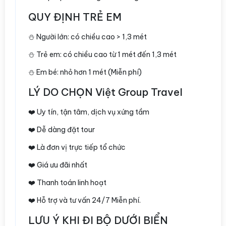
QUY ĐỊNH TRẺ EM
⛄️ Người lớn: có chiều cao > 1,3 mét
⛄️ Trẻ em: có chiều cao từ 1 mét đến 1,3 mét
⛄️ Em bé: nhỏ hơn 1 mét (Miễn phí)
LÝ DO CHỌN Việt Group Travel
❤️ Uy tín, tận tâm, dịch vụ xứng tầm
❤️ Dễ dàng đặt tour
❤️ Là đơn vị trực tiếp tổ chức
❤️ Giá ưu đãi nhất
❤️ Thanh toán linh hoạt
❤️ Hỗ trợ và tư vấn 24/7 Miễn phí.
LƯU Ý KHI ĐI BỘ DƯỚI BIỂN