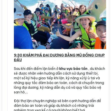
9:30 KHÁM PHÁ ĐẠI DƯƠNG BẰNG MŨ ĐỒNG CHỤP
ĐẦU
Sau khi đến điểm lặn biển ở
khu vực bảo tồn
, du khách
sẽ được nhân viên hướng dẫn cách sử dụng thiết bị,
một số ký hiệu giao tiếp khi lặn, kỹ năng xử lý ù tai và
những quy tắc đảm bảo an toàn, cách di chuyển trong
lòng đại dương, kỹ năng dẫn dụ cá và quy tắc bảo vệ
san hô,...
Đội thợ lặn chuyên nghiệp sẽ bên cạnh hướng dẫn để
đảm bảo an toàn và giúp du khách có những trải
nghiệm trọn vẹn kể cả người không biết bơi.