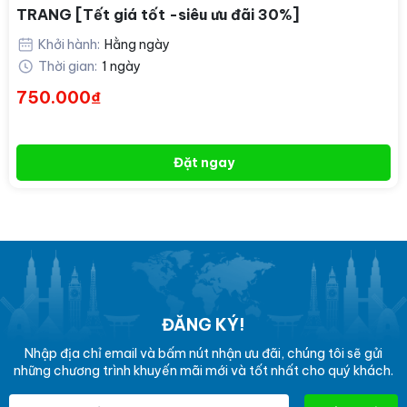
TRANG [Tết giá tốt -siêu ưu đãi 30%]
Khởi hành:
Hằng ngày
Thời gian:
1 ngày
750.000₫
Đặt ngay
ĐĂNG KÝ!
Nhập địa chỉ email và bấm nút nhận ưu đãi, chúng tôi sẽ gửi
những chương trình khuyến mãi mới và tốt nhất cho quý khách.