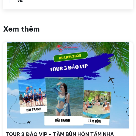
VẺ
Xem thêm
TOUR 3 ĐẢO VIP - TẮM BÙN HÒN TẰM NHA