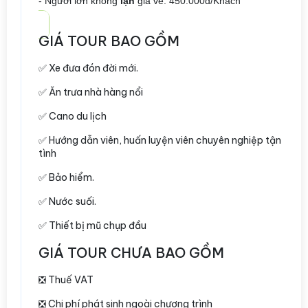
- Người lớn không
lặn
giá vé: 450.000đ/Khách
GIÁ TOUR BAO GỒM
✅ Xe đưa đón đời mới.
✅ Ăn trưa nhà hàng nổi
✅ Cano du lịch
✅ Hướng dẫn viên, huấn luyện viên chuyên nghiệp tận
tình
✅ Bảo hiểm.
✅ Nước suối.
✅ Thiết bị mũ chụp đầu
GIÁ TOUR CHƯA BAO GỒM
❎ Thuế VAT
❎ Chi phí phát sinh ngoài chương trình