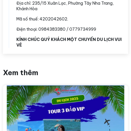
Địa chỉ:
235/15 Xuân Lạc, Phường Tây Nha Trang,
Khánh Hòa
Mã số thuế: 4202042602.
Điện thoại: 0984383380 / 0779734999
KÍNH CHÚC QUÝ KHÁCH MỘT CHUYẾN DU LỊCH VUI
VẺ
Xem thêm