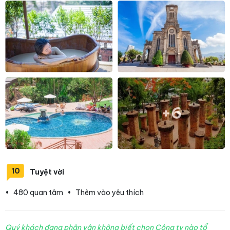
+6
10
Tuyệt vời
•
480 quan tâm
•
Thêm vào yêu thích
Quý khách đang phân vân không biết chọn Công ty nào tổ