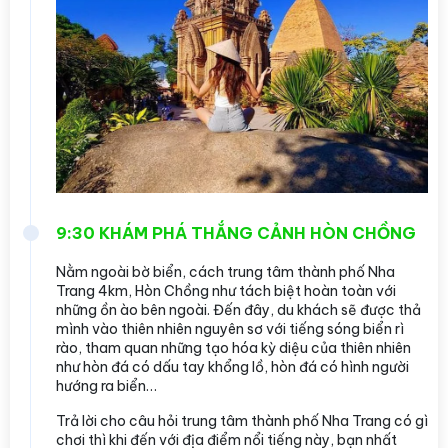
9:30 KHÁM PHÁ THẮNG CẢNH HÒN CHỒNG
Nằm ngoài bờ biển, cách trung tâm thành phố Nha
Trang 4km, Hòn Chồng như tách biệt hoàn toàn với
những ồn ào bên ngoài. Đến đây, du khách sẽ được thả
mình vào thiên nhiên nguyên sơ với tiếng sóng biển rì
rào, tham quan những tạo hóa kỳ diệu của thiên nhiên
như hòn đá có dấu tay khổng lồ, hòn đá có hình người
hướng ra biển…
Trả lời cho câu hỏi trung tâm thành phố Nha Trang có gì
chơi thì khi đến với địa điểm nổi tiếng này, bạn nhất