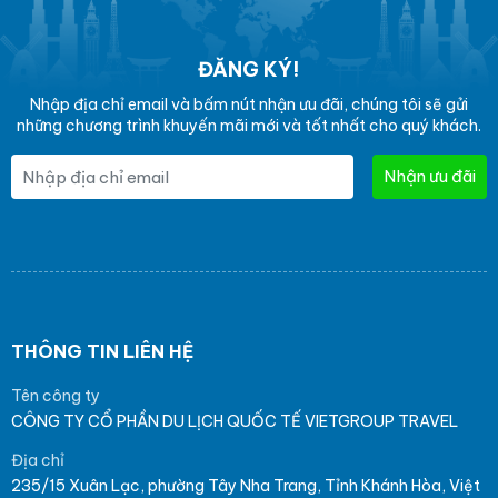
ĐĂNG KÝ!
Nhập địa chỉ email và bấm nút nhận ưu đãi, chúng tôi sẽ gửi
những chương trình khuyến mãi mới và tốt nhất cho quý khách.
Nhận ưu đãi
THÔNG TIN LIÊN HỆ
Tên công ty
CÔNG TY CỔ PHẦN DU LỊCH QUỐC TẾ VIETGROUP TRAVEL
Địa chỉ
235/15 Xuân Lạc, phường Tây Nha Trang, Tỉnh Khánh Hòa, Việt