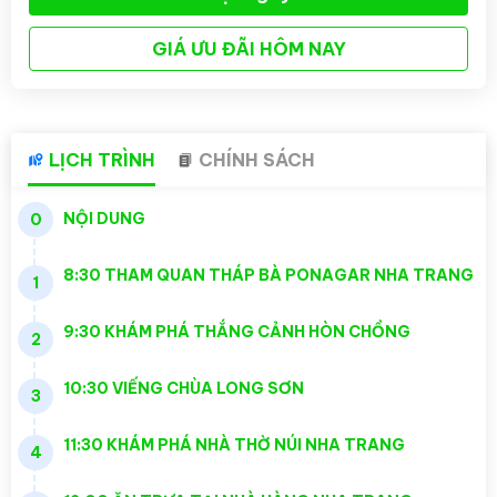
GIÁ ƯU ĐÃI HÔM NAY
LỊCH TRÌNH
CHÍNH SÁCH
NỘI DUNG
0
8:30 THAM QUAN THÁP BÀ PONAGAR NHA TRANG
1
9:30 KHÁM PHÁ THẮNG CẢNH HÒN CHỒNG
2
10:30 VIẾNG CHÙA LONG SƠN
3
11:30 KHÁM PHÁ NHÀ THỜ NÚI NHA TRANG
4