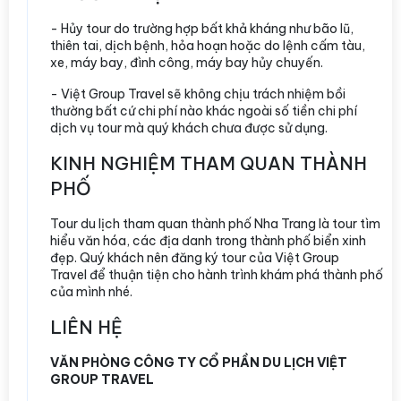
- Hủy tour do trường hợp bất khả kháng như bão lũ,
thiên tai, dịch bệnh, hỏa hoạn hoặc do lệnh cấm tàu,
xe, máy bay, đình công, máy bay hủy chuyến.
- Việt Group Travel sẽ không chịu trách nhiệm bồi
thường bất cứ chi phí nào khác ngoài số tiền chi phí
dịch vụ tour mà quý khách chưa được sử dụng.
KINH NGHIỆM THAM QUAN THÀNH
PHỐ
Tour du lịch tham quan thành phố Nha Trang là tour tìm
hiểu văn hóa, các địa danh trong thành phố biển xinh
đẹp. Quý khách nên đăng ký tour của Việt Group
Travel để thuận tiện cho hành trình khám phá thành phố
của mình nhé.
LIÊN HỆ
VĂN PHÒNG CÔNG TY CỔ PHẦN DU LỊCH VIỆT
GROUP TRAVEL