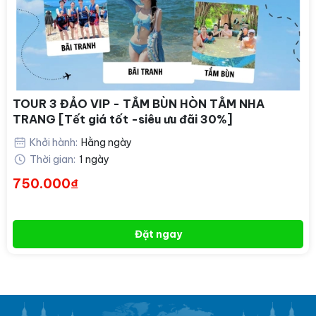
TOUR 3 ĐẢO VIP - TẮM BÙN HÒN TẰM NHA
TRANG [Tết giá tốt -siêu ưu đãi 30%]
Khởi hành:
Hằng ngày
Thời gian:
1 ngày
750.000₫
Đặt ngay