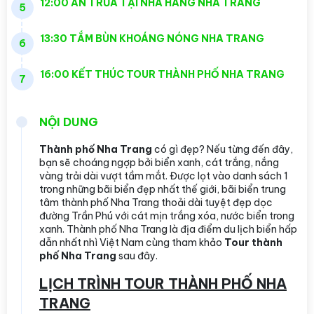
12:00 ĂN TRƯA TẠI NHÀ HÀNG NHA TRANG
5
13:30 TẮM BÙN KHOÁNG NÓNG NHA TRANG
6
16:00 KẾT THÚC TOUR THÀNH PHỐ NHA TRANG
7
NỘI DUNG
Thành phố Nha Trang
có gì đẹp? Nếu từng đến đây,
bạn sẽ choáng ngợp bởi biển xanh, cát trắng, nắng
vàng trải dài vượt tầm mắt. Được lọt vào danh sách 1
trong những bãi biển đẹp nhất thế giới, bãi biển trung
tâm thành phố Nha Trang thoải dài tuyệt đẹp dọc
đường Trần Phú với cát mịn trắng xóa, nước biển trong
xanh. Thành phố Nha Trang là địa điểm du lịch biển hấp
dẫn nhất nhì Việt Nam cùng tham khảo
Tour thành
phố Nha Trang
sau đây.
LỊCH TRÌNH TOUR THÀNH PHỐ NHA
TRANG