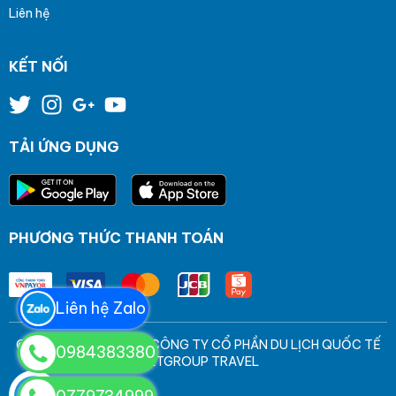
Liên hệ
KẾT NỐI
TẢI ỨNG DỤNG
PHƯƠNG THỨC THANH TOÁN
Liên hệ Zalo
© Bản quyền thuộc về CÔNG TY CỔ PHẦN DU LỊCH QUỐC TẾ
0984383380
VIETGROUP TRAVEL