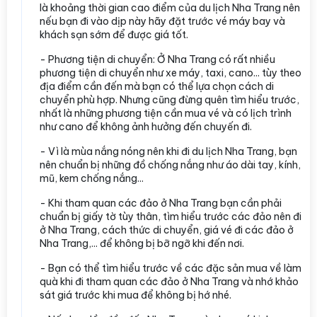
là khoảng thời gian cao điểm của du lịch Nha Trang nên
nếu bạn đi vào dịp này hãy đặt trước vé máy bay và
khách sạn sớm để được giá tốt.
- Phương tiện di chuyển: Ở Nha Trang có rất nhiều
phương tiện di chuyển như xe máy, taxi, cano... tùy theo
địa điểm cần đến mà bạn có thể lựa chọn cách di
chuyển phù hợp. Nhưng cũng đừng quên tìm hiểu trước,
nhất là những phương tiện cần mua vé và có lịch trình
như cano để không ảnh hưởng đến chuyến đi.
- Vì là mùa nắng nóng nên khi đi du lịch Nha Trang, bạn
nên chuẩn bị những đồ chống nắng như áo dài tay, kính,
mũ, kem chống nắng...
- Khi tham quan các đảo ở Nha Trang bạn cần phải
chuẩn bị giấy tờ tùy thân, tìm hiểu trước các đảo nên đi
ở Nha Trang, cách thức di chuyển, giá vé đi các đảo ở
Nha Trang,... để không bị bỡ ngỡ khi đến nơi.
- Bạn có thể tìm hiểu trước về các đặc sản mua về làm
quà khi đi tham quan các đảo ở Nha Trang và nhớ khảo
sát giá trước khi mua để không bị hớ nhé.