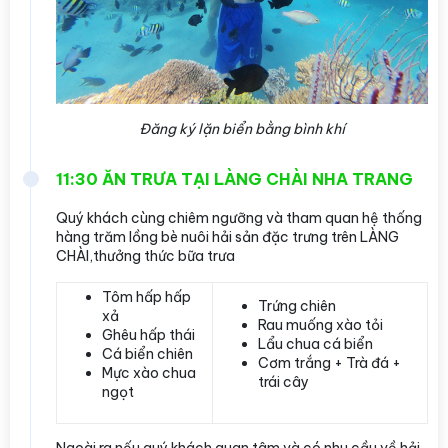
Đăng ký lặn biển bằng bình khí
11:30 ĂN TRƯA TẠI LÀNG CHÀI NHA TRANG
Quý khách cùng chiêm ngưỡng và tham quan hệ thống
hàng trăm lồng bè nuôi hải sản đặc trưng trên LÀNG
CHÀI,thưởng thức bữa trưa
Tôm hấp hấp
Trứng chiên
xả
Rau muống xào tỏi
Ghêu hấp thái
Lẩu chua cá biển
Cá biển chiên
Cơm trắng + Trà đá +
Mực xào chua
trái cây
ngọt