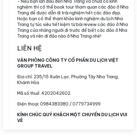
- Nếu bạn lần đầu đến Nha Trang và chưa có kinh
nghiệm thì có thể book tour tham quan các đảo ở Nha
Trang để được dẫn đi trải nghiệm hết các đảo đẹp.
Hoặc bạn có thể tham khảo kinh nghiệm du lịch Nha
Trang tự túc siêu tiết kiệm từ bài review các đảo ở Nha
Trang của những người đi trước để biết các đảo ở Nha
Trang và nên đi đảo nào ở Nha Trang nhé!
LIÊN HỆ
VĂN PHÒNG CÔNG TY CỔ PHẦN DU LỊCH VIỆT
GROUP TRAVEL
Địa chỉ:
235/15 Xuân Lạc, Phường Tây Nha Trang,
Khánh Hòa
Mã số thuế: 4202042602.
Điện thoại: 0984383380 / 0779734999
KÍNH CHÚC QUÝ KHÁCH MỘT CHUYẾN DU LỊCH VUI
VẺ