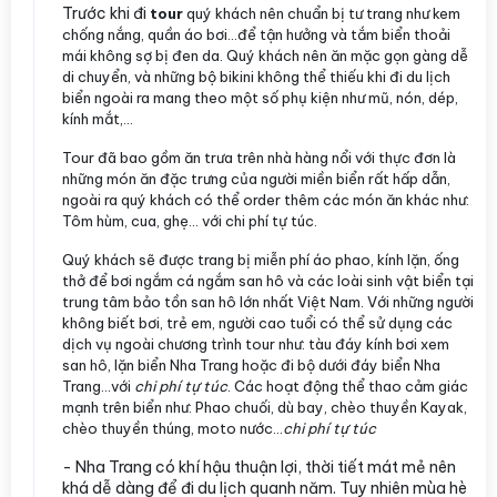
Trước khi đi
tour
quý khách nên chuẩn bị tư trang như kem
chống nắng, quần áo bơi...để tận hưởng và tắm biển thoải
mái không sợ bị đen da. Quý khách nên ăn mặc gọn gàng dễ
di chuyển, và những bộ bikini không thể thiếu khi đi du lịch
biển ngoài ra mang theo một số phụ kiện như mũ, nón, dép,
kính mắt,...
Tour đã bao gồm ăn trưa trên nhà hàng nổi với thực đơn là
những món ăn đặc trưng của người miền biển rất hấp dẫn,
ngoài ra quý khách có thể order thêm các món ăn khác như:
Tôm hùm, cua, ghẹ... với chi phí tự túc.
Quý khách sẽ được trang bị miễn phí áo phao, kính lặn, ống
thở để bơi ngắm cá ngắm san hô và các loài sinh vật biển tại
trung tâm bảo tồn san hô lớn nhất Việt Nam. Với những người
không biết bơi, trẻ em, người cao tuổi có thể sử dụng các
dịch vụ ngoài chương trình tour như: tàu đáy kính bơi xem
san hô, lặn biển Nha Trang hoặc đi bộ dưới đáy biển Nha
Trang...với
chi phí tự túc
. Các hoạt động thể thao cảm giác
mạnh trên biển như: Phao chuối, dù bay, chèo thuyền Kayak,
chèo thuyền thúng, moto nước...
chi phí tự túc
- Nha Trang có khí hậu thuận lợi, thời tiết mát mẻ nên
khá dễ dàng để đi du lịch quanh năm. Tuy nhiên mùa hè