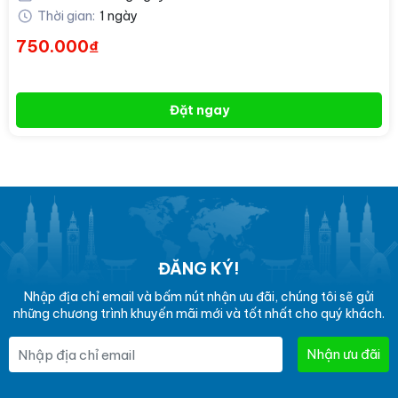
Thời gian:
1 ngày
750.000₫
Đặt ngay
ĐĂNG KÝ!
Nhập địa chỉ email và bấm nút nhận ưu đãi, chúng tôi sẽ gửi
những chương trình khuyến mãi mới và tốt nhất cho quý khách.
Nhận ưu đãi