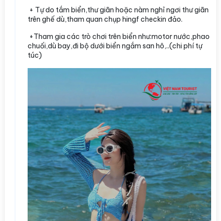
+ Tự do tắm biển,thư giãn hoặc nàm nghỉ ngơi thư giãn
trên ghế dù,tham quan chụp hingf checkin đảo.
+Tham gia các trò chơi trên biển như:motor nước,phao
chuối,dù bay,đi bộ dưới biển ngắm san hô,..(chi phí tự
túc)