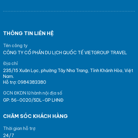
THÔNG TIN LIÊN HỆ
Tên công ty
CÔNG TY CỔ PHẦN DU LỊCH QUỐC TẾ VIETGROUP TRAVEL
Địa chỉ
235/15 Xuân Lạc, phường Tây Nha Trang, Tỉnh Khánh Hòa, Việt
Nam.
Hỗ trợ: 0984383380
GCN ĐKDN lữ hành nội địa số
GP: 56-0020/SDL-GP LHNĐ
CHĂM SÓC KHÁCH HÀNG
Thời gian hỗ trợ
24/7