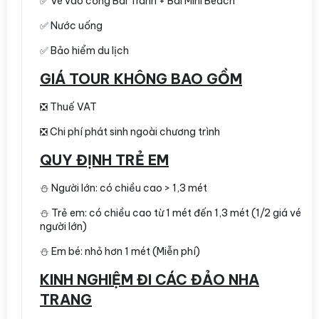
✅ Vé vào cổng Bãi Tranh + Bãi Mini Beach
✅ Nước uống
✅ Bảo hiểm du lịch
GIÁ TOUR KHÔNG BAO GỒM
❎ Thuế VAT
❎ Chi phí phát sinh ngoài chương trình
QUY ĐỊNH TRẺ EM
⛄️ Người lớn: có chiều cao > 1,3 mét
⛄️ Trẻ em: có chiều cao từ 1 mét đến 1,3 mét (1/2 giá vé
người lớn)
⛄️ Em bé: nhỏ hơn 1 mét (Miễn phí)
KINH NGHIỆM ĐI CÁC ĐẢO NHA
TRANG