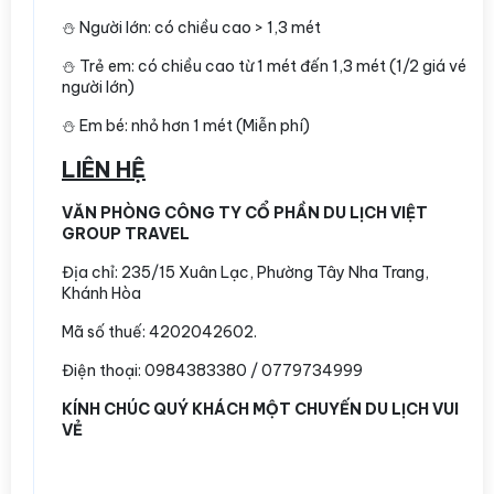
⛄️ Người lớn: có chiều cao > 1,3 mét
⛄️ Trẻ em: có chiều cao từ 1 mét đến 1,3 mét (1/2 giá vé
người lớn)
⛄️ Em bé: nhỏ hơn 1 mét (Miễn phí)
LIÊN HỆ
VĂN PHÒNG CÔNG TY CỔ PHẦN DU LỊCH VIỆT
GROUP TRAVEL
Địa chỉ:
235/15 Xuân Lạc, Phường Tây Nha Trang,
Khánh Hòa
Mã số thuế: 4202042602.
Điện thoại: 0984383380 / 0779734999
KÍNH CHÚC QUÝ KHÁCH MỘT CHUYẾN DU LỊCH VUI
VẺ