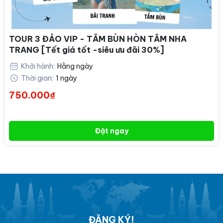
TOUR 3 ĐẢO VIP - TẮM BÙN HÒN TẰM NHA
TRANG [Tết giá tốt -siêu ưu đãi 30%]
Khởi hành:
Hằng ngày
Thời gian:
1 ngày
750.000₫
Đặt ngay
ĐĂNG KÝ!