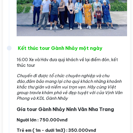
Kết thúc tour Gành Nhảy một ngày
16:00 Xe và Hdv đưa quý khách về lại điểm đón, kết
thúc tour
Chuyến đi được tổ chức chuyên nghiệp và chu
đáo,đảm bảo mang lại cho quý khách những khoảnh
khắc thư giản và niềm vui trọn vẹn. Hãy cùng Việt
group travle khám phá vẻ đẹp tuyệt vời của Vịnh Vân
Phong và KDL Gành Nhảy
Gía tour Gành Nhảy Ninh Vân Nha Trang
Người lớn : 750.000vnđ
Trẻ em ( 1m - dưới 1m3) : 350.000vnđ