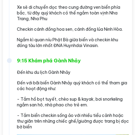
Xe sẽ di chuyển dọc theo cung đường ven biển phía
bắc, từ đây quý khách có thể ngắm toàn vịnh Nha
Trang, Nha Phu
Checkin cánh đồng hoa sen, cánh đồng lúa Ninh Hòa.
Ngắm kì quan níu Phật Bà giữa biển và checkin khu
đóng tàu lớn nhất ĐNA Huynhdai Vinasin.
9:15 Khám phá Gành Nhảy
Đến khu du lịch Gành Nhảy
Đến với bãi biển Gành Nhảy quý khách có thể tham gia
các hoạt động như:
- Tắm hồ bọt tuyết, chèo sup & kayak, bơi snorkeling
ngắm san hô, nhà phao cho trẻ em.
- Tắm biển checkin sống ảo với nhiều tiểu cảnh hoặc
thư giãn trên những chiếc ghế/giường được trang bị dọc
bờ biển