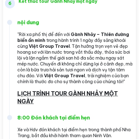
Kết thúc tour Gành Nhảy một ngày
6
nội dung
"Rời xa phố thị để đến với
Gành Nhảy – Thiên đường
biển ẩn mình
trong hành trình 1 ngày đầy sảng khoái
cùng
Việt Group Travel
. Tận hưởng trọn vẹn vẻ đẹp
hoang sơ với làn nước trong vắt thấu đáy, thỏa sức bơi
lội và lặn ngắm thế giới san hô đa sắc màu ngay sát
mép nước. Chuyến đi không chỉ dừng lại ở cảnh đẹp, mà
còn là bữa trưa hải sản tươi ngon và dịch vụ tận tâm
chu đáo. Với
Việt Group Travel
, trải nghiệm của bạn
chính là thước đo cho sự thành công của chúng tôi!"
LỊCH TRÌNH TOUR GÀNH NHẢY MỘT
NGÀY
8:00 Đón khách tại điểm hẹn
Xe và Hdv đón khách tại điểm hẹn trong thành phố Nha
Trang, bắt đầu khởi hành tham quan Ninh Vân.