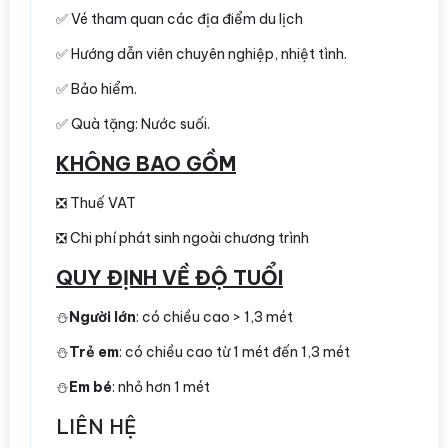
✅ Vé tham quan các địa điểm du lịch
✅ Hướng dẫn viên chuyên nghiệp, nhiệt tình.
✅ Bảo hiểm.
✅ Quà tặng: Nước suối.
KHÔNG BAO GỒM
❎ Thuế VAT
❎ Chi phí phát sinh ngoài chương trình
QUY ĐỊNH VỀ ĐỘ TUỔI
⛄️
Người lớn
: có chiều cao > 1,3 mét
⛄️
Trẻ em
: có chiều cao từ 1 mét đến 1,3 mét
⛄️
Em bé
: nhỏ hơn 1 mét
LIÊN HỆ