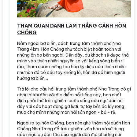
THAM QUAN DANH LAM THẮNG CẢNH HÒN
CHỒNG
Nằm ngoài bờ biển, cách trung tâm thành phố Nha
Trang 4km, Hòn Chồng như tách biệt hoàn toàn với
những ồn ào bên ngoài. Đến đây, du khách sẽ được thả
mình vào thiên nhiên nguyên sơ với tiếng sóng biển rì
rào, tham quan những tạo hóa kỳ diệu của thiên nhiên
như hòn đá có dấu tay khổng lồ, hòn đá có hình người
hướng ra biển…
Trả lời cho câu hỏi trung tâm thành phố Nha Trang có gì
chơi thì khi đến với địa điểm nổi tiếng này, bạn nhất
định phải thử trải nghiệm cuộc sống của ngư dân nơi
đây với các hoạt động gỡ lưới, tự tay bắt ốc lấy rong,
mua cho mình những món hải sản ngon - bổ - rẻ.
Ngoài ra tại hòn Chồng, bạn nên ghé thăm hội quán Hòn
Chồng Nha Trang để trải nghiệm văn hóa và sử dụng
các nhạc cụ dân tộc của người dân địa phương nơi