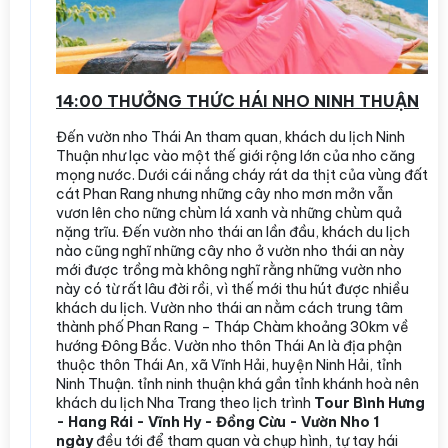
14:00 THƯỞNG THỨC HÁI NHO NINH THUẬN
Đến vườn nho Thái An tham quan, khách du lịch Ninh
Thuận như lạc vào một thế giới rộng lớn của nho căng
mọng nước. Dưới cái nắng cháy rát da thịt của vùng đất
cát Phan Rang nhưng những cây nho mơn mởn vẫn
vươn lên cho nững chùm lá xanh và những chùm quả
nặng trĩu. Đến vườn nho thái an lần đầu, khách du lịch
nào cũng nghĩ những cây nho ở vườn nho thái an này
mới được trồng mà không nghĩ rằng những vườn nho
này có từ rất lâu đời rồi, vì thế mới thu hút được nhiều
khách du lịch. Vườn nho thái an nằm cách trung tâm
thành phố Phan Rang – Tháp Chàm khoảng 30km về
hướng Đông Bắc. Vườn nho thôn Thái An là địa phận
thuộc thôn Thái An, xã Vĩnh Hải, huyện Ninh Hải, tỉnh
Ninh Thuận. tỉnh ninh thuận khá gần tỉnh khánh hoà nên
khách du lịch Nha Trang theo lịch trình
Tour Bình Hưng
- Hang Rái - Vĩnh Hy - Đồng Cừu - Vườn Nho 1
ngày
đều tới để tham quan và chụp hình, tự tay hái