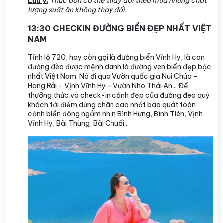
Lưu ý:
Thực đơn có thể thay đổi theo mùa nhưng chất
lượng suất ăn không thay đổi.
13:30 CHECKIN ĐƯỜNG BIỂN ĐẸP NHẤT VIỆT
NAM
Tỉnh lộ 720, hay còn gọi là đường biển Vĩnh Hy, là con
đường đèo được mệnh danh là đường ven biển đẹp bậc
nhất Việt Nam. Nó đi qua Vườn quốc gia Núi Chúa -
Hang Rái - Vịnh Vĩnh Hy - Vườn Nho Thái An... Để
thưởng thức và check-in cảnh đẹp của đường đèo quý
khách tới điểm dừng chân cao nhất bao quát toàn
cảnh biển đông ngắm nhìn Bình Hưng, Bình Tiên, Vịnh
Vĩnh Hy, Bãi Thùng, Bãi Chuối...