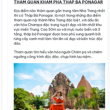
THAM QUAN KHÁM PHÁ THÁP BÀ PONAGAR
Địa điểm nào thăm quan gần trung tâm Nha Trang nhất
thì có Tháp Bà Ponagar, là một trong những địa điểm
tham quan nội thành Nha Trang đặc biệt, với dấu ấn
văn hóa Champa đặc trưng tuyệt đẹp và lớn nhất khu
vực miền Trung. Cao 50m so với mực nước biển với 3
tầng, tháp bà Ponagar được bao phủ xung quanh bởi
rừng cây xanh mát làm tôn lên vẻ đẹp và kiến trúc độc
đáo.
Tham quan tìm hiểu văn hóa người Chăm pa và chiêm
ngưỡng công trình độc đáo, chụp hình lưu niệm...