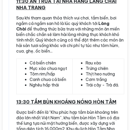
11:30 ĂN TRƯA TẠI NHÀ HÀNG LÀNG CHÀI
NHA TRANG
Sau khi tham quan thỏa thích vui chơi, tắm biển, bơi
ngắm cá ngắm san hô là lúc quý khách tới
Làng
Chài
để thưởng thức bữa trưa với những món ăn miền
biển chắc chắn sẽ làm hài lòng những thực khách khó
tính nhất. Quý khách cũng có thể đặt thêm các món ăn
hải sản tươi sống khác với chi phí tự túc như tôm hùm,
cua, ghẹ, ốc biển...
Cá biển chiên
Rau xào
Mực xào chua ngọt
Trứng chiên
Tôm rim/hấp
Thịt heo nướng
Canh chua cá biển
Cơm trắng
Nghêu hấp thái
Trái cây - Trà đá.
13:30 TẮM BÙN KHOÁNG NÓNG HÒN TẰM
Được biết đến là “Khu phức hợp tắm bùn khoáng trên
đảo lớn nhất Việt Nam”, khu tắm bùn Hòn Tằm có địa
thế lưng tựa núi mặt hướng biển, được xây dựng với
tổng diện tích 16.000m2. Khu du lịch Hòn Tằm Nha