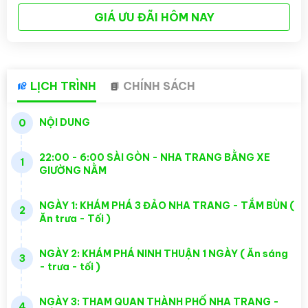
GIÁ ƯU ĐÃI HÔM NAY
LỊCH TRÌNH
CHÍNH SÁCH
NỘI DUNG
0
22:00 - 6:00 SÀI GÒN - NHA TRANG BẰNG XE
1
GIƯỜNG NẰM
NGÀY 1: KHÁM PHÁ 3 ĐẢO NHA TRANG - TẮM BÙN (
2
Ăn trưa - Tối )
NGÀY 2: KHÁM PHÁ NINH THUẬN 1 NGÀY ( Ăn sáng
3
- trưa - tối )
NGÀY 3: THAM QUAN THÀNH PHỐ NHA TRANG -
4