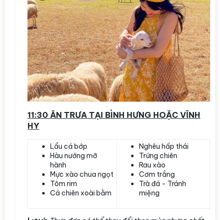
11:30 ĂN TRƯA TẠI BÌNH HƯNG HOẶC VĨNH
HY
Lẩu cá bớp
Nghêu hấp thái
Hàu nướng mỡ
Trứng chiên
hành
Rau xào
Mực xào chua ngọt
Cơm trắng
Tôm rim
Trà đá - Tránh
Cá chiên xoài bằm
miệng