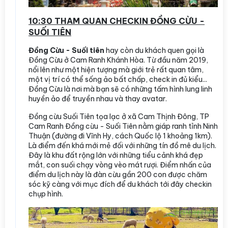
10:30 THAM QUAN CHECKIN ĐỒNG CỪU -
SUỐI TIÊN
Đồng Cừu - Suối tiên
hay còn du khách quen gọi là
Đồng Cừu ở Cam Ranh Khánh Hòa. Từ đầu năm 2019,
nổi lên như một hiện tượng mà giới trẻ rất quan tâm,
một vị trí có thể sống ảo bất chấp, check in đủ kiểu...
Đồng Cừu là nơi mà bạn sẽ có những tấm hình lung linh
huyền ảo để truyền nhau và thay avatar.
Đồng cừu Suối Tiên tọa lạc ở xã Cam Thịnh Đông, TP
Cam Ranh Đồng cừu - Suối Tiên nằm giáp ranh tỉnh Ninh
Thuận (đường đi Vĩnh Hy, cách Quốc lộ 1 khoảng 1km).
Là điểm đến khá mới mẻ đối với những tín đồ mê du lịch.
Đây là khu đất rộng lớn với những tiểu cảnh khá đẹp
mắt, con suối chạy vòng vèo mát rượi. Điểm nhấn của
điểm du lịch này là đàn cừu gần 200 con được chăm
sóc kỹ càng với mục đích để du khách tới đây checkin
chụp hình.