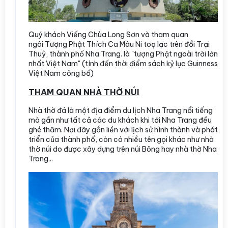
Quý khách Viếng Chùa Long Sơn và tham quan
ngôi Tượng Phật Thích Ca Mâu Ni toạ lạc trên đồi Trại
Thuỷ, thành phố Nha Trang. là "tượng Phật ngoài trời lớn
nhất Việt Nam" (tính đến thời điểm sách kỷ lục Guinness
Việt Nam công bố)
THAM QUAN NHÀ THỜ NÚI
Nhà thờ đá là một địa điểm du lịch Nha Trang nổi tiếng
mà gần như tất cả các du khách khi tới Nha Trang đều
ghé thăm. Nơi đây gắn liền với lịch sử hình thành và phát
triển của thành phố, còn có nhiều tên gọi khác như nhà
thờ núi do được xây dựng trên núi Bông hay nhà thờ Nha
Trang...