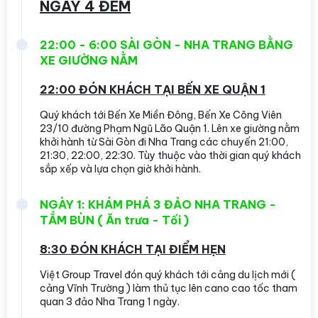
NGÀY 4 ĐÊM
22:00 - 6:00 SÀI GÒN - NHA TRANG BẰNG
XE GIƯỜNG NẰM
22:00 ĐÓN KHÁCH TẠI BẾN XE QUẬN 1
Quý khách tới Bến Xe Miền Đông, Bến Xe Công Viên
23/10 đường Phạm Ngũ Lão Quận 1. Lên xe giường nằm
khởi hành từ Sài Gòn đi Nha Trang các chuyến 21:00,
21:30, 22:00, 22:30. Tùy thuộc vào thời gian quý khách
sắp xếp và lựa chọn giờ khởi hành.
NGÀY 1: KHÁM PHÁ 3 ĐẢO NHA TRANG -
TẮM BÙN ( Ăn trưa - Tối )
8:30 ĐÓN KHÁCH TẠI ĐIỂM HẸN
Việt Group Travel đón quý khách tới cảng du lịch mới (
cảng Vĩnh Trường ) làm thủ tục lên cano cao tốc tham
quan 3 đảo Nha Trang 1 ngày.