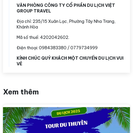
VĂN PHÒNG CÔNG TY CỔ PHẦN DU LỊCH VIỆT
GROUP TRAVEL
Địa chỉ:
235/15 Xuân Lạc, Phường Tây Nha Trang,
Khánh Hòa
Mã số thuế: 4202042602.
Điện thoại: 0984383380 / 0779734999
KÍNH CHÚC QUÝ KHÁCH MỘT CHUYẾN DU LỊCH VUI
VẺ
Xem thêm