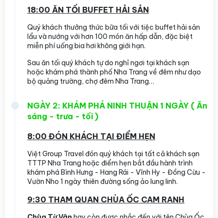
18:00 ĂN TỐI BUFFET HẢI SẢN
Quý khách thưởng thức bữa tối với tiệc buffet hải sản
lẩu và nướng với hơn 100 món ăn hấp dẫn, đặc biệt
miễn phí uống bia hơi không giới hạn.
Sau ăn tối quý khách tự do nghỉ ngơi tại khách sạn
hoặc khám phá thành phố Nha Trang về đêm như dạo
bộ quảng trường, chợ đêm Nha Trang…
NGÀY 2: KHÁM PHÁ NINH THUẬN 1 NGÀY ( Ăn
sáng - trưa - tối )
8:00 ĐÓN KHÁCH TẠI ĐIỂM HẸN
Việt Group Travel đón quý khách tại tất cả khách sạn
TTTP Nha Trang hoặc điểm hẹn bắt đầu hành trình
khám phá Bình Hưng - Hang Rái - Vĩnh Hy - Đồng Cừu -
Vườn Nho 1 ngày thiên đường sống ảo lung linh.
9:30 THAM QUAN CHÙA ỐC CAM RANH
Chùa Từ Vân
hay còn được nhắc đến với tên Chùa Ốc