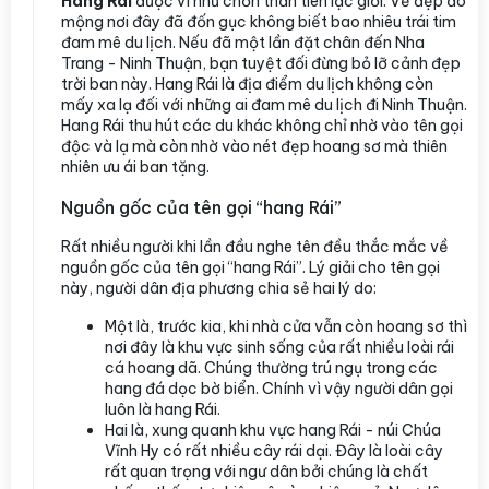
Hang Rái
được ví như chốn thần tiên lạc giới. Vẻ đẹp ảo
mộng nơi đây đã đốn gục không biết bao nhiêu trái tim
đam mê du lịch. Nếu đã một lần đặt chân đến Nha
Trang - Ninh Thuận, bạn tuyệt đối đừng bỏ lỡ cảnh đẹp
trời ban này. Hang Rái là địa điểm du lịch không còn
mấy xa lạ đối với những ai đam mê du lịch đi Ninh Thuận.
Hang Rái thu hút các du khác không chỉ nhờ vào tên gọi
độc và lạ mà còn nhờ vào nét đẹp hoang sơ mà thiên
nhiên ưu ái ban tặng.
Nguồn gốc của tên gọi “hang Rái”
Rất nhiều người khi lần đầu nghe tên đều thắc mắc về
nguồn gốc của tên gọi “hang Rái”. Lý giải cho tên gọi
này, người dân địa phương chia sẻ hai lý do:
Một là, trước kia, khi nhà cửa vẫn còn hoang sơ thì
nơi đây là khu vực sinh sống của rất nhiều loài rái
cá hoang dã. Chúng thường trú ngụ trong các
hang đá dọc bờ biển. Chính vì vậy người dân gọi
luôn là hang Rái.
Hai là, xung quanh khu vực hang Rái - núi Chúa
Vĩnh Hy có rất nhiều cây rái dại. Đây là loài cây
rất quan trọng với ngư dân bởi chúng là chất