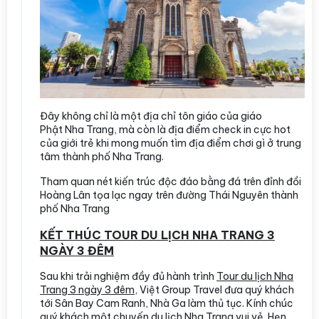
Đây không chỉ là một địa chỉ tôn giáo của giáo
Phật Nha Trang, mà còn là địa điểm check in cực hot
của giới trẻ khi mong muốn tìm địa điểm chơi gì ở trung
tâm thành phố Nha Trang.
Tham quan nét kiến trúc độc đáo bằng đá trên đỉnh đồi
Hoàng Lân tọa lạc ngay trên đường Thái Nguyên thành
phố Nha Trang
KẾT THÚC TOUR DU LỊCH NHA TRANG 3
NGÀY 3 ĐÊM
Sau khi trải nghiệm đầy đủ hành trình
Tour du lịch Nha
Trang 3 ngày 3 đêm
, Việt Group Travel đưa quý khách
tới Sân Bay Cam Ranh, Nhà Ga làm thủ tục. Kính chúc
quý khách một chuyến du lịch Nha Trang vui vẻ. Hẹn