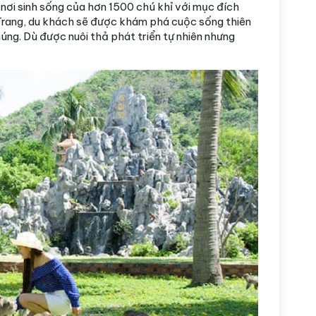
nơi sinh sống của hơn 1500 chú khỉ với mục đích
a Trang, du khách sẽ được khám phá cuộc sống thiên
húng. Dù được nuôi thả phát triển tự nhiên nhưng