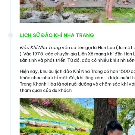
LỊCH SỬ ĐẢO KHỈ NHA TRANG
Đảo Khỉ Nha Trang
vốn có tên gọi là Hòn Lao ( là một 
). Vào 1975, các chuyên gia Liên Xô mang khỉ đến Hòn 
sản sinh và phát triển. Từ đó, đảo có nhiều khỉ sinh số
Hiện nay, khu du lịch đảo Khỉ Nha Trang có hơn 1500 co
khác nhau như khỉ mặt đỏ, khỉ lông xám,... được nuôi t
Trang Khánh Hòa là nơi nuôi dưỡng và chăm sóc khỉ vớ
tham quan của du khách.