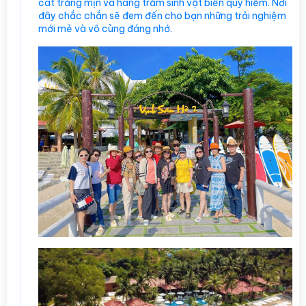
cát trắng mịn và hàng trăm sinh vật biển quý hiếm. Nơi
đây chắc chắn sẽ đem đến cho bạn những trải nghiệm
mới mẻ và vô cùng đáng nhớ.