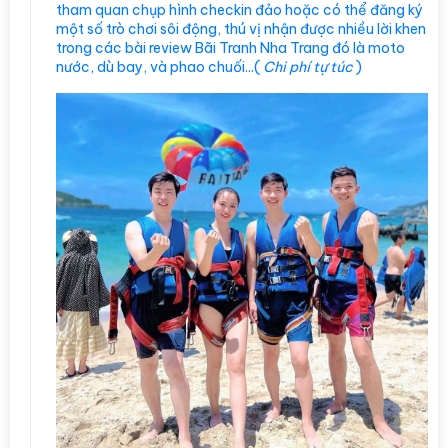
tham quan chụp hình checkin đảo hoặc có thể đăng ký
một số trò chơi sôi động, thú vị nhận được nhiều lời khen
trong các bài review Bãi Tranh Nha Trang đó là moto
nước, dù bay, và phao chuối...(
Chi phí tự túc
)