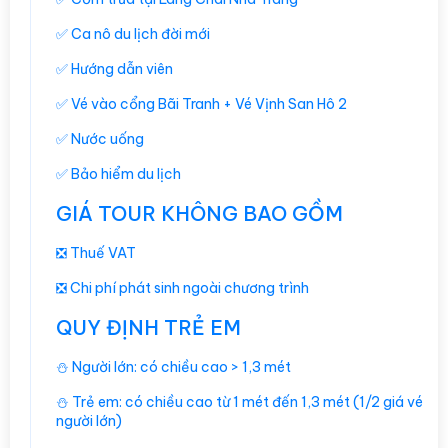
✅ Ca nô du lịch đời mới
✅ Hướng dẫn viên
✅ Vé vào cổng Bãi Tranh + Vé Vịnh San Hô 2
✅ Nước uống
✅ Bảo hiểm du lịch
GIÁ TOUR KHÔNG BAO GỒM
❎ Thuế VAT
❎ Chi phí phát sinh ngoài chương trình
QUY ĐỊNH TRẺ EM
⛄️ Người lớn: có chiều cao > 1,3 mét
⛄️ Trẻ em: có chiều cao từ 1 mét đến 1,3 mét (1/2 giá vé
người lớn)