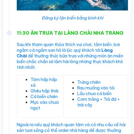
Đăng ký lặn biển bằng bình khí
11:30 ĂN TRƯA TẠI LÀNG CHÀI NHA TRANG
Sau khi tham quan thỏa thích vui chơi, tắm biển, bơi
ngắm cá ngắm san hô là lúc quý khách tới
Làng
Chài
để thưởng thức bữa trưa với những món ăn miền
biển chắc chắn sẽ làm hài lòng những thực khách khó
tính nhất.
Tôm hấp hấp
Trứng chiên
xả
Rau muống xào tỏi
Ghêu hấp thái
Lẩu chua cá biển
Cá biển chiên
Cơm trắng + Trà đá +
Mực xào chua
trái cây
ngọt
Ngoài ra nếu quý khách quan tâm và có nhu cầu về hải
sản tươi sống có thể order nhà hàng để được
thưởng