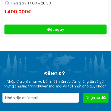
Thời gian:
17:00 - 20:30
1.400.000₫
Đặt ngay
ĐĂNG KÝ!
Nhập địa chỉ email và bấm nút nhận ưu đãi, chúng tôi sẽ gửi
những chương trình khuyến mãi mới và tốt nhất cho quý khách.
Nhận ưu đãi