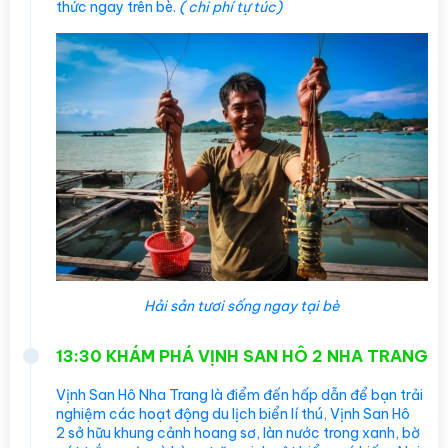
thức ngay trên bè.
( chi phí tự túc)
Hải sản tươi sống ngay tại bè
13:30 KHÁM PHÁ VỊNH SAN HÔ 2 NHA TRANG
Vịnh San Hô Nha Trang là điểm đến hấp dẫn để bạn trải
nghiệm các hoạt động du lịch biển lí thú, Vịnh San Hô
2 sở hữu khung cảnh hoang sơ, làn nước trong xanh, bờ