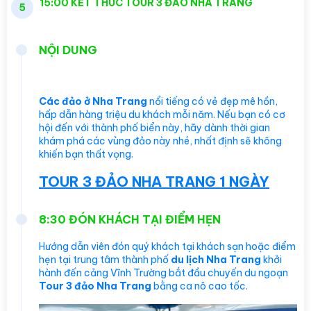
15:00 KẾT THÚC TOUR 3 ĐẢO NHA TRANG
5
NỘI DUNG
Các đảo ở Nha Trang
nổi tiếng có vẻ đẹp mê hồn,
hấp dẫn hàng triệu du khách mỗi năm. Nếu bạn có cơ
hội đến với thành phố biển này, hãy dành thời gian
khám phá các vùng đảo này nhé, nhất định sẽ không
khiến bạn thất vọng.
TOUR 3 ĐẢO NHA TRANG 1 NGÀY
8:30 ĐÓN KHÁCH TẠI ĐIỂM HẸN
Hướng dẫn viên
đón quý khách tại khách sạn hoặc điểm
hẹn tại trung tâm thành phố
du lịch Nha Trang
khởi
hành đến cảng Vĩnh Trường bắt đầu chuyến du ngoạn
Tour 3 đảo Nha Trang
bằng ca nô cao tốc.