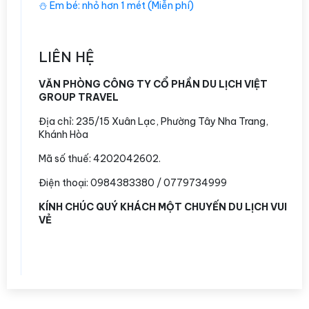
⛄️ Em bé: nhỏ hơn 1 mét (Miễn phí)
LIÊN HỆ
VĂN PHÒNG CÔNG TY CỔ PHẦN DU LỊCH VIỆT
GROUP TRAVEL
Địa chỉ:
235/15 Xuân Lạc, Phường Tây Nha Trang,
Khánh Hòa
Mã số thuế: 4202042602.
Điện thoại: 0984383380 / 0779734999
KÍNH CHÚC QUÝ KHÁCH MỘT CHUYẾN DU LỊCH VUI
VẺ