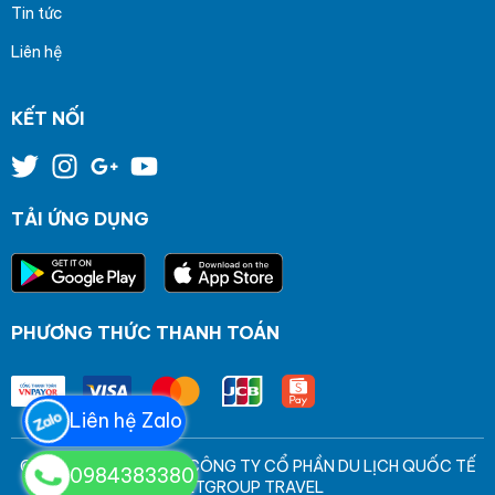
Tin tức
Liên hệ
KẾT NỐI
TẢI ỨNG DỤNG
PHƯƠNG THỨC THANH TOÁN
Liên hệ Zalo
© Bản quyền thuộc về CÔNG TY CỔ PHẦN DU LỊCH QUỐC TẾ
0984383380
VIETGROUP TRAVEL