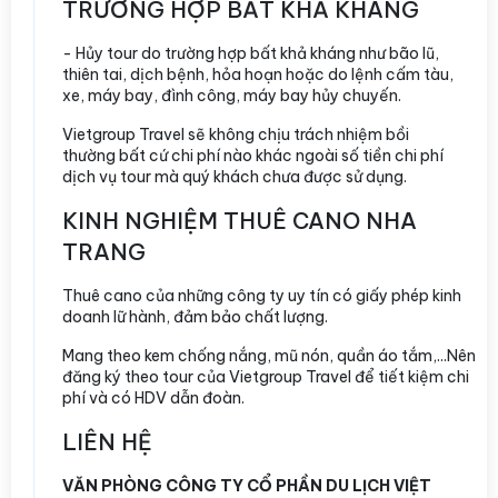
TRƯỜNG HỢP BẤT KHẢ KHÁNG
- Hủy tour do trường hợp bất khả kháng như bão lũ,
thiên tai, dịch bệnh, hỏa hoạn hoặc do lệnh cấm tàu,
xe, máy bay, đình công, máy bay hủy chuyến.
Vietgroup Travel sẽ không chịu trách nhiệm bồi
thường bất cứ chi phí nào khác ngoài số tiền chi phí
dịch vụ tour mà quý khách chưa được sử dụng.
KINH NGHIỆM THUÊ CANO NHA
TRANG
Thuê cano của những công ty uy tín có giấy phép kinh
doanh lữ hành, đảm bảo chất lượng.
Mang theo kem chống nắng, mũ nón, quần áo tắm,...Nên
đăng ký theo tour của Vietgroup Travel để tiết kiệm chi
phí và có HDV dẫn đoàn.
LIÊN HỆ
VĂN PHÒNG CÔNG TY CỔ PHẦN DU LỊCH VIỆT