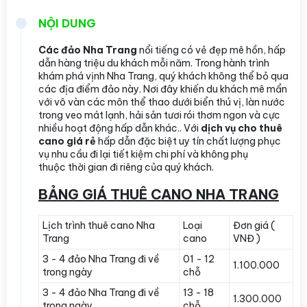
NỘI DUNG
Các đảo Nha Trang
nổi tiếng có vẻ đẹp mê hồn, hấp
dẫn hàng triệu du khách mỗi năm. Trong hành trình
khám phá vịnh Nha Trang, quý khách không thể bỏ qua
các địa điểm đảo này. Nơi đây khiến du khách mê mẩn
với vô vàn các môn thể thao dưới biển thú vị, làn nước
trong veo mát lạnh, hải sản tươi rói thơm ngon và cực
nhiều hoạt động hấp dẫn khác.. Với
dịch vụ cho thuê
cano giá rẻ
hấp dẫn đặc biệt uy tín chất lượng phục
vụ nhu cầu đi lại tiết kiệm chi phí và không phụ
thuộc thời gian đi riêng của quý khách.
BẢNG GIÁ THUÊ CANO NHA TRANG
Lịch trình thuê cano Nha
Loại
Đơn giá (
Trang
cano
VNĐ )
3 - 4 đảo Nha Trang đi về
01 - 12
1.100.000
trong ngày
chỗ
3 - 4 đảo Nha Trang đi về
13 - 18
1.300.000
trong ngày
chỗ