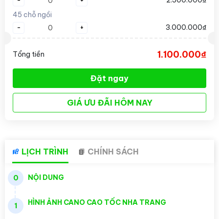
-
+
2.500.000₫
45 chỗ ngồi
-
+
3.000.000₫
1.100.000₫
Tổng tiền
Đặt ngay
GIÁ ƯU ĐÃI HÔM NAY
LỊCH TRÌNH
CHÍNH SÁCH
NỘI DUNG
0
HÌNH ẢNH CANO CAO TỐC NHA TRANG
1