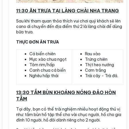
11:30 ĂN TRƯA TẠI LÀNG CHÀI NHA TRANG
Sau khi tham quan thỏa thích vui chơi quý khách sẽ lên
cano di chuyển đến địa điểm thứ 2 là làng chài để dùng
bữa trưa.
THỰC ĐƠN ĂN TRƯA
Cá biển chiên
Rau xào
Mực xào chua ngọt
Trứng chiên
Tôm rim/hấp
Thịt heo nướng
Canh chua cá biển
Cơm trắng
Nghêu hấp thái
Trái cây - Trà đá.
13:30 TẮM BÙN KHOÁNG NÓNG ĐẢO HÒN
TẰM
Tại đây, bạn có thể trải nghiệm nhiều hoạt động thú vị
như: tắm bùn hồ tập thể cho vài chục người, hồ cho gia
đình 10 người, hồ đôi dành riêng cho 2 người.