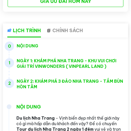
GIÁ ƯU ĐÃI HÔM NAY
LỊCH TRÌNH
CHÍNH SÁCH
NỘI DUNG
0
NGÀY 1: KHÁM PHÁ NHA TRANG - KHU VUI CHƠI
1
GIẢI TRÍ VINWONDERS ( VINPEARL LAND )
NGÀY 2: KHÁM PHÁ 3 ĐẢO NHA TRANG - TẮM BÙN
2
HÒN TẰM
NỘI DUNG
Du lịch Nha Trang
- Vịnh biển đẹp nhất thế giới này
có gì mà hấp dẫn du khách đến vậy? Để có chuyến
Tour du lịch Nha Trang 2 ngày 1 đêm
vui vẻ và trọn