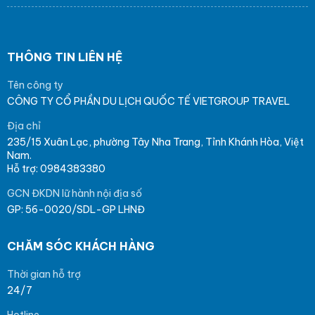
THÔNG TIN LIÊN HỆ
Tên công ty
CÔNG TY CỔ PHẦN DU LỊCH QUỐC TẾ VIETGROUP TRAVEL
Địa chỉ
235/15 Xuân Lạc, phường Tây Nha Trang, Tỉnh Khánh Hòa, Việt
Nam.
Hỗ trợ: 0984383380
GCN ĐKDN lữ hành nội địa số
GP: 56-0020/SDL-GP LHNĐ
CHĂM SÓC KHÁCH HÀNG
Thời gian hỗ trợ
24/7
Hotline