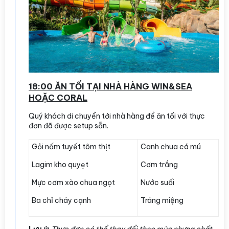
18:00 ĂN TỐI TẠI NHÀ HÀNG WIN&SEA
HOẶC CORAL
Quý khách di chuyển tới nhà hàng để ăn tối với thực
đơn đã được setup sẵn.
Gỏi nấm tuyết tôm thịt
Canh chua cá mú
Lagim kho quyẹt
Cơm trắng
Mực cơm xào chua ngọt
Nước suối
Ba chỉ cháy cạnh
Tráng miệng
Lưu ý:
Thực đơn có thể thay đổi theo mùa nhưng chất