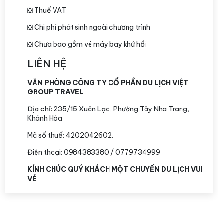
❎ Thuế VAT
❎ Chi phí phát sinh ngoài chương trình
❎ Chưa bao gồm vé máy bay khứ hồi
LIÊN HỆ
VĂN PHÒNG CÔNG TY CỔ PHẦN DU LỊCH VIỆT
GROUP TRAVEL
Địa chỉ:
235/15 Xuân Lạc, Phường Tây Nha Trang,
Khánh Hòa
Mã số thuế: 4202042602.
Điện thoại: 0984383380 / 0779734999
KÍNH CHÚC QUÝ KHÁCH MỘT CHUYẾN DU LỊCH VUI
VẺ