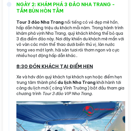
NGÀY 2: KHÁM PHÁ 3 ĐẢO NHA TRANG -
TẮM BÙN HÒN TẰM
Tour 3 đảo Nha Trang
nổi tiếng có vẻ đẹp mê hồn,
hấp dẫn hàng triệu du khách mỗi năm. Trong hành trình
khám phá vịnh Nha Trang, quý khách không thể bỏ qua
3 địa điểm đảo này. Nơi đây khiến du khách mê mẩn với
vô vàn các môn thể thao dưới biển thú vị, làn nước
trong veo mát lạnh, hải sản tươi rói thơm ngon và cực
nhiều hoạt động hấp dẫn khác..
8:30 ĐÓN KHÁCH TẠI ĐIỂM HẸN
Xe và hdv đón quý khách tại khách sạn hoặc điểm hẹn
trung tâm thành phố
du lịch Nha Trang
khởi hành tới
cảng du lịch mới ( cảng Vĩnh Trường ) bắt đầu tham gia
chương trình
Tour 3 đảo VIP Nha Trang.