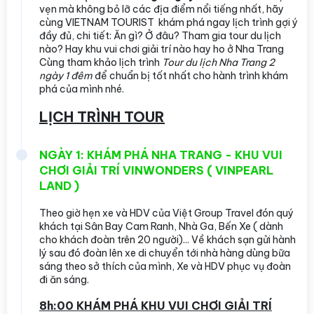
vẹn mà không bỏ lỡ các địa điểm nổi tiếng nhất, hãy
cùng VIETNAM TOURIST khám phá ngay lịch trình gợi ý
đầy đủ, chi tiết: Ăn gì? Ở đâu? Tham gia tour du lịch
nào? Hay khu vui chơi giải trí nào hay ho ở Nha Trang
Cùng tham khảo lịch trình
Tour du lịch Nha Trang 2
ngày 1 đêm
để chuẩn bị tốt nhất cho hành trình khám
phá của mình nhé.
LỊCH TRÌNH TOUR
NGÀY 1: KHÁM PHÁ NHA TRANG - KHU VUI
CHƠI GIẢI TRÍ VINWONDERS ( VINPEARL
LAND )
Theo giờ hẹn xe và HDV của Việt Group Travel đón quý
khách tại Sân Bay Cam Ranh, Nhà Ga, Bến Xe ( dành
cho khách đoàn trên 20 người)... Về khách sạn gửi hành
lý sau đó đoàn lên xe di chuyển tới nhà hàng dùng bữa
sáng theo sở thích của mình, Xe và HDV phục vụ đoàn
đi ăn sáng.
8h:00 KHÁM PHÁ KHU VUI CHƠI GIẢI TRÍ