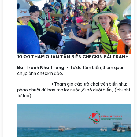
10:00 THAM QUAN TẮM BIỂN CHECKIN BÃI TRANH
Bãi Tranh Nha Trang
+ Tự do tắm biển,tham quan
chụp ảnh checkin đảo.
+Tham gia các trò chơi trên biển như:
phao chuối,dù bay,motor nước,đi bộ dưới biển,..(chi phí
tự túc)