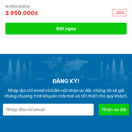
4.950.000₫
3.950.000₫
-20%
Đặt ngay
ĐĂNG KÝ!
Nhập địa chỉ email và bấm nút nhận ưu đãi, chúng tôi sẽ gửi
những chương trình khuyến mãi mới và tốt nhất cho quý khách.
Nhận ưu đãi