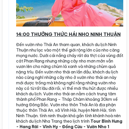
14:00 THƯỞNG THỨC HÁI NHO NINH THUẬN
Đến vườn nho Thái An tham quan, khách du lịch Ninh
Thuận như lạc vào một thế giới rộng lớn của nho căng
mọng nước. Dưới cái nắng cháy rát da thịt của vùng đất
cát Phan Rang nhưng những cây nho mơn mởn vẫn
vươn lên cho nững chùm lá xanh và những chùm quả
nặng trĩu. Đến vườn nho thái an lần đầu, khách du lịch
nào cũng nghĩ những cây nho ở vườn nho thái an này
mới được trồng mà không nghĩ rằng những vườn nho
này có từ rất lâu đời rồi, vì thế mới thu hút được nhiều
khách du lịch. Vườn nho thái an nằm cách trung tâm
thành phố Phan Rang – Tháp Chàm khoảng 30km về
hướng Đông Bắc. Vườn nho thôn Thái An là địa phận
thuộc thôn Thái An, xã Vĩnh Hải, huyện Ninh Hải, tỉnh
Ninh Thuận. tỉnh ninh thuận khá gần tỉnh khánh hoà nên
khách du lịch Nha Trang theo lịch trình
Tour Bình Hưng
- Hang Rái - Vĩnh Hy - Đồng Cừu - Vườn Nho 1