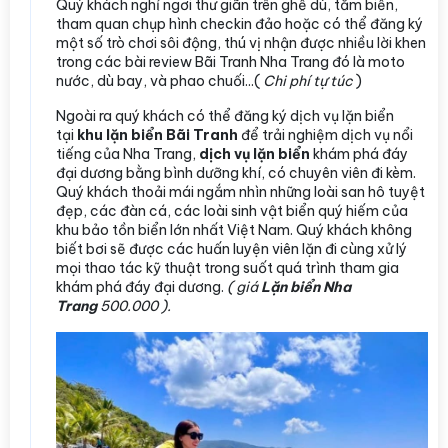
Quý khách nghỉ ngơi thư giãn trên ghế dù, tắm biển,
tham quan chụp hình checkin đảo hoặc có thể đăng ký
một số trò chơi sôi động, thú vị nhận được nhiều lời khen
trong các bài review Bãi Tranh Nha Trang đó là moto
nước, dù bay, và phao chuối...(
Chi phí tự túc
)
Ngoài ra quý khách có thể đăng ký dịch vụ lặn biển
tại
khu lặn biển Bãi Tranh
để trải nghiệm dịch vụ nổi
tiếng của Nha Trang,
dịch vụ lặn biển
khám phá đáy
đại dương
bằng bình dưỡng khí, có chuyên viên đi kèm.
Quý khách thoải mái ngắm nhìn những loài san hô tuyệt
đẹp, các đàn cá, các loài sinh vật biển quý hiếm của
khu bảo tồn biển lớn nhất Việt Nam. Quý khách không
biết bơi sẽ được các huấn luyện viên lặn đi cùng xử lý
mọi thao tác kỹ thuật trong suốt quá trình tham gia
khám phá đáy đại dương.
( giá
Lặn biển Nha
Trang
500.000 ).