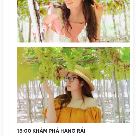
15:00 KHÁM PHÁ HANG RÁI