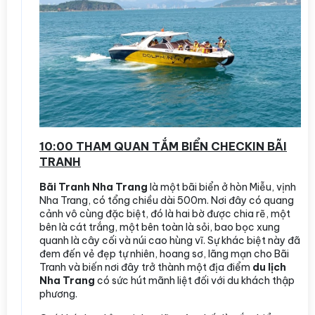
10:00 THAM QUAN TẮM BIỂN CHECKIN BÃI
TRANH
Bãi Tranh Nha Trang
là một bãi biển ở hòn Miễu, vịnh
Nha Trang, có tổng chiều dài 500m. Nơi đây có quang
cảnh vô cùng đặc biệt, đó là hai bờ được chia rẽ, một
bên là cát trắng, một bên toàn là sỏi, bao bọc xung
quanh là cây cối và núi cao hùng vĩ. Sự khác biệt này đã
đem đến vẻ đẹp tự nhiên, hoang sơ, lãng mạn cho Bãi
Tranh và biến nơi đây trở thành một địa điểm
du lịch
Nha Trang
có sức hút mãnh liệt đối với du khách thập
phương.