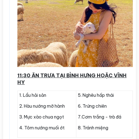
11:30 ĂN TRƯA TẠI BÌNH HƯNG HOẶC VĨNH
HY
1. Lẩu hải sản
5. Nghêu hấp thái
2. Hàu nướng mỡ hành
6. Trứng chiên
3. Mực xào chua ngọt
7.Cơm trắng - trà đá
4. Tôm nướng muối ớt
8. Tránh miệng