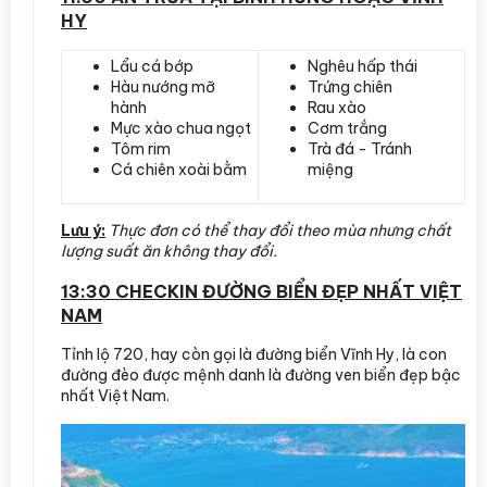
HY
Lẩu cá bớp
Nghêu hấp thái
Hàu nướng mỡ
Trứng chiên
hành
Rau xào
Mực xào chua ngọt
Cơm trắng
Tôm rim
Trà đá - Tránh
Cá chiên xoài bằm
miệng
Lưu ý:
Thực đơn có thể thay đổi theo mùa nhưng chất
lượng suất ăn không thay đổi.
13:30 CHECKIN ĐƯỜNG BIỂN ĐẸP NHẤT VIỆT
NAM
Tỉnh lộ 720, hay còn gọi là đường biển Vĩnh Hy, là con
đường đèo được mệnh danh là đường ven biển đẹp bậc
nhất Việt Nam.