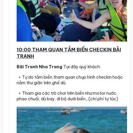
10:00 THAM QUAN TẮM BIỂN CHECKIN BÃI
TRANH
Bãi Tranh Nha Trang
Tại đây quý khách:
+ Tự do tắm biển,tham quan chụp hình checkin hoặc
nằm thư giãn trên ghế dù
+ Tham gia các trò chơi trên biển như:motor nước,
phao chuối, dù bay, đi bộ dưới biển,..(chí phí tự túc)