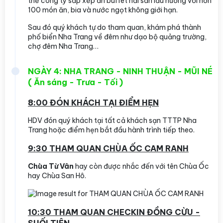
thể công ty sắp xếp ăn buffet hải sản lẩu nướng với hơn
100 món ăn, bia và nước ngọt không giới hạn.
Sau đó quý khách tự do tham quan, khám phá thành
phố biển Nha Trang về đêm như dạo bộ quảng trường,
chợ đêm Nha Trang…
NGÀY 4: NHA TRANG - NINH THUẬN - MŨI NÉ
( Ăn sáng - Trưa - Tối )
8:00 ĐÓN KHÁCH TẠI ĐIỂM HẸN
HDV đón quý khách tại tất cả khách sạn TTTP Nha
Trang hoặc điểm hẹn bắt đầu hành trình tiếp theo.
9:30 THAM QUAN CHÙA ỐC CAM RANH
Chùa Từ Vân
hay còn được nhắc đến với tên Chùa Ốc
hay Chùa San Hô.
10:30 THAM QUAN CHECKIN ĐỒNG CỪU -
SUỐI TIÊN