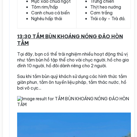
Mực xào chua ngọt
Trứng chiên
Tôm rim/hấp
Thịt heo nướng
Canh chua cá biển
Cơm trắng
Nghêu hấp thái
Trái cây - Trà đá.
13:30 TẮM BÙN KHOÁNG NÓNG ĐẢO HÒN
TẰM
Tại đây, bạn có thể trải nghiệm nhiều hoạt động thú vị
như: tắm bùn hồ tập thể cho vài chục người, hồ cho gia
đình 10 người, hồ đôi dành riêng cho 2 người.
Sau khi tắm bùn quý khách sử dụng các hình thức tắm
giàn phun, tắm ôn tuyền liệu pháp, tắm thác nước, hồ
bơi vô cực...