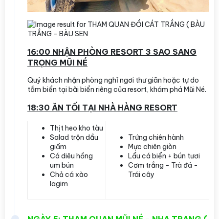
16:00 NHẬN PHÒNG RESORT 3 SAO SANG
TRỌNG MŨI NÉ
Quý khách nhận phòng nghỉ ngơi thư giãn hoặc tự do
tắm biển tại bãi biển riêng của resort, khám phá Mũi Né.
18:30 ĂN TỐI TẠI NHÀ HÀNG RESORT
Thịt heo kho tàu
Salad trộn dầu
Trứng chiên hành
giấm
Mực chiên giòn
Cá diêu hồng
Lẩu cá biển + bún tươi
um bún
Cơm trắng - Trà đá -
Chả cá xào
Trái cây
lagim