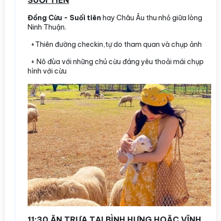
Đồng Cừu - Suối tiên
hay Châu Âu thu nhỏ giữa lòng
Ninh Thuận.
+Thiên đường checkin,tự do tham quan và chụp ảnh
+ Nô đùa với những chú cừu đáng yêu thoải mái chụp
hình với cừu
11:30 ĂN TRƯA TẠI BÌNH HƯNG HOẶC VĨNH