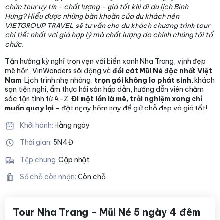
chức tour uy tín - chất lượng - giá tốt khi đi du lịch Bình
Hưng? Hiểu được những băn khoăn của du khách nên
VIETGROUP TRAVEL sẽ tư vấn cho du khách chương trình tour
chi tiết nhất với giá hợp lý mà chất lượng
do chính chúng tôi tổ
chức.
Tận hưởng kỳ nghỉ trọn vẹn với biển xanh Nha Trang, vịnh đẹp
mê hồn, VinWonders sôi động và
đồi cát Mũi Né độc nhất Việt
Nam
. Lịch trình nhẹ nhàng,
trọn gói không lo phát sinh
, khách
sạn tiện nghi, ẩm thực hải sản hấp dẫn, hướng dẫn viên chăm
sóc tận tình từ A–Z.
Đi một lần là mê, trải nghiệm xong chỉ
muốn quay lại
– đặt ngay hôm nay để giữ chỗ đẹp và giá tốt!
Khởi hành:
Hằng ngày
Thời gian:
5N4Đ
Tập chung:
Cập nhật
Số chỗ còn nhận:
Còn chỗ
Tour Nha Trang - Mũi Né 5 ngày 4 đêm