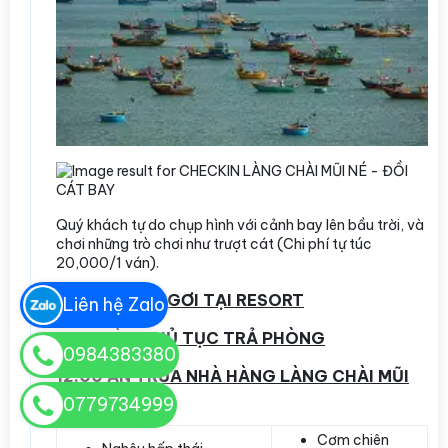
Quý khách tự do chụp hình với cảnh bay lên bầu trời, và
chơi những trò chơi như trượt cát (Chi phí tự túc
20,000/1 ván).
10:00 NGHỈ NGƠI TẠI RESORT
Liên hệ Zalo
11:30 LÀM THỦ TỤC TRẢ PHÒNG
0984383380
12:00 ĂN TRƯA NHÀ HÀNG LÀNG CHÀI MŨI
NÉ
0779734999
Cơm chiên