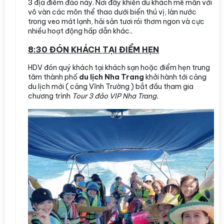
3 địa điểm đảo này. Nơi đây khiến du khách mê mẩn với
vô vàn các môn thể thao dưới biển thú vị, làn nước
trong veo mát lạnh, hải sản tươi rói thơm ngon và cực
nhiều hoạt động hấp dẫn khác..
8:30 ĐÓN KHÁCH TẠI ĐIỂM HẸN
HDV đón quý khách tại khách sạn hoặc điểm hẹn trung
tâm thành phố
du lịch Nha Trang
khởi hành tới cảng
du lịch mới ( cảng Vĩnh Trường ) bắt đầu tham gia
chương trình
Tour 3 đảo VIP Nha Trang.