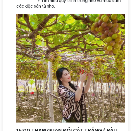
+ Tìm hiểu quy trình trồng nho và mua sắm
các đặc sản từ nho.
15:00 THAM QUAN ĐỒI CÁT TRẮNG ( BÀU