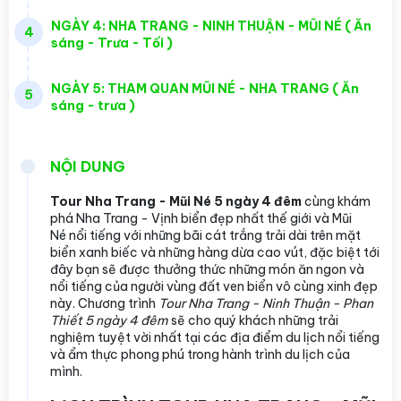
NGÀY 4: NHA TRANG - NINH THUẬN - MŨI NÉ ( Ăn
4
sáng - Trưa - Tối )
NGÀY 5: THAM QUAN MŨI NÉ - NHA TRANG ( Ăn
5
sáng - trưa )
NỘI DUNG
Tour Nha Trang - Mũi Né 5 ngày 4 đêm
cùng khám
phá Nha Trang - Vịnh biển đẹp nhất thế giới và Mũi
Né nổi tiếng với những bãi cát trắng trải dài trên mặt
biển xanh biếc và những hàng dừa cao vút, đặc biệt tới
đây bạn sẽ được thưởng thức những món ăn ngon và
nổi tiếng của người vùng đất ven biển vô cùng xinh đẹp
này. Chương trình
Tour Nha Trang - Ninh Thuận - Phan
Thiết 5 ngày 4 đêm
sẽ cho quý khách những trải
nghiệm tuyệt vời nhất tại các địa điểm du lịch nổi tiếng
và ẩm thực phong phú trong hành trình du lịch của
mình.