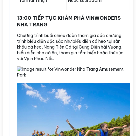
Tôm ram mặn
Nước suối 330ml
13:00 TIẾP TỤC KHÁM PHÁ VINWONDERS
NHA TRANG
Chương trình buổi chiều đoàn tham gia các chương
trình biểu diễn đặc sắc như biểu diễn cá heo tại sân
khấu cá heo, Nàng Tiên Cá tại Cung Điện hải Vương,
biểu diễn cho cá ăn, tham gia tắm biển hoặc thử sức
với Vịnh Phao Nổi..