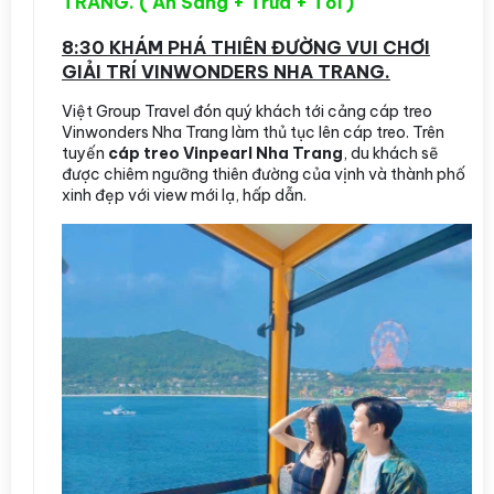
TRANG. ( Ăn Sáng + Trưa + Tối )
8:30 KHÁM PHÁ THIÊN ĐƯỜNG VUI CHƠI
GIẢI TRÍ VINWONDERS NHA TRANG.
Việt Group Travel đón quý khách tới cảng cáp treo
Vinwonders Nha Trang làm thủ tục lên cáp treo. Trên
tuyến
cáp treo Vinpearl Nha Trang
, du khách sẽ
được chiêm ngưỡng thiên đường của vịnh và thành phố
xinh đẹp với view mới lạ, hấp dẫn.