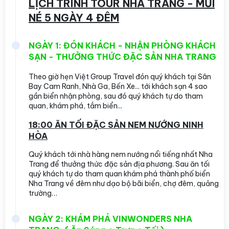
LỊCH TRÌNH TOUR NHA TRANG - MŨI
NÉ 5 NGÀY 4 ĐÊM
NGÀY 1: ĐÓN KHÁCH - NHẬN PHÒNG KHÁCH
SẠN - THƯỞNG THỨC ĐẶC SẢN NHA TRANG
Theo giờ hẹn Việt Group Travel đón quý khách tại Sân
Bay Cam Ranh, Nhà Ga, Bến Xe... tới khách sạn 4 sao
gần biển nhận phòng, sau đó quý khách tự do tham
quan, khám phá, tắm biển...
18:00 ĂN TỐI ĐẶC SẢN NEM NƯỚNG NINH
HÒA
Quý khách tới nhà hàng nem nướng nổi tiếng nhất Nha
Trang để thưởng thức đặc sản địa phương. Sau ăn tối
quý khách tự do tham quan khám phá thành phố biển
Nha Trang về đêm như dạo bộ bãi biển, chợ đêm, quảng
trường…
NGÀY 2: KHÁM PHÁ VINWONDERS NHA