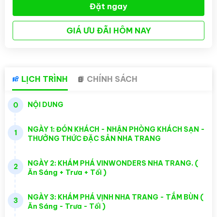
Đặt ngay
GIÁ ƯU ĐÃI HÔM NAY
LỊCH TRÌNH
CHÍNH SÁCH
NỘI DUNG
0
NGÀY 1: ĐÓN KHÁCH - NHẬN PHÒNG KHÁCH SẠN -
1
THƯỞNG THỨC ĐẶC SẢN NHA TRANG
NGÀY 2: KHÁM PHÁ VINWONDERS NHA TRANG. (
2
Ăn Sáng + Trưa + Tối )
NGÀY 3: KHÁM PHÁ VỊNH NHA TRANG - TẮM BÙN (
3
Ăn Sáng - Trưa - Tối )