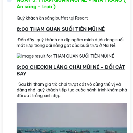
NGÀY 5: THAM QUAN MŨI NÉ - NHA TRANG (
Ăn sáng - trưa )
Quý khách ăn sáng buffet tại Resort
8:00 THAM QUAN SUỐI TIÊN MŨI NÉ
Đến đây, quý khách có dịp ngâm mình dưới dòng suối
mát rượi trong cái nắng gắt của buổi trưa ở Mũi Né.
9:00 CHECKIN LÀNG CHÀI MŨI NÉ - ĐỒI CÁT
BAY
Sau khi tham gia trò chơi trượt cát vô cùng thú vị và
đáng nhớ, quý khách tiếp tục cuộc hành trình khám phá
đồi cát trắng xinh đẹp.