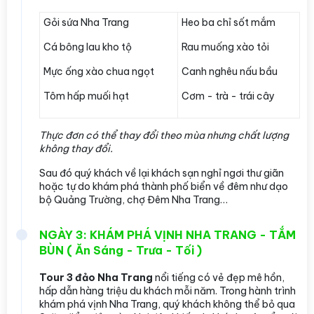
Gỏi sứa Nha Trang
Heo ba chỉ sốt mắm
Cá bông lau kho tộ
Rau muống xào tỏi
Mực ống xào chua ngọt
Canh nghêu nấu bầu
Tôm hấp muối hạt
Cơm - trà - trái cây
Thực đơn có thể thay đổi theo mùa nhưng chất lượng
không thay đổi.
Sau đó quý khách về lại khách sạn nghỉ ngơi thư giãn
hoặc tự do khám phá thành phố biển về đêm như dạo
bộ Quảng Trường, chợ Đêm Nha Trang…
NGÀY 3: KHÁM PHÁ VỊNH NHA TRANG - TẮM
BÙN ( Ăn Sáng - Trưa - Tối )
Tour 3 đảo Nha Trang
nổi tiếng có vẻ đẹp mê hồn,
hấp dẫn hàng triệu du khách mỗi năm. Trong hành trình
khám phá vịnh Nha Trang, quý khách không thể bỏ qua