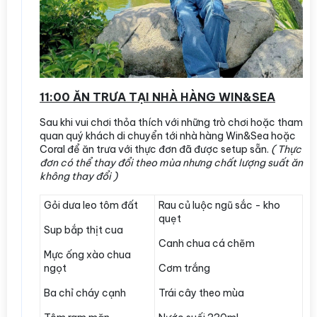
11:00 ĂN TRƯA TẠI NHÀ HÀNG WIN&SEA
Sau khi vui chơi thỏa thích với những trò chơi hoặc tham
quan quý khách di chuyển tới nhà hàng Win&Sea hoặc
Coral để ăn trưa với thực đơn đã được setup sẵn.
( Thực
đơn có thể thay đổi theo mùa nhưng chất lượng suất ăn
không thay đổi )
Gỏi dưa leo tôm đất
Rau củ luộc ngũ sắc - kho
quẹt
Sup bắp thịt cua
Canh chua cá chẽm
Mực ống xào chua
ngọt
Cơm trắng
Ba chỉ cháy cạnh
Trái cây theo mùa