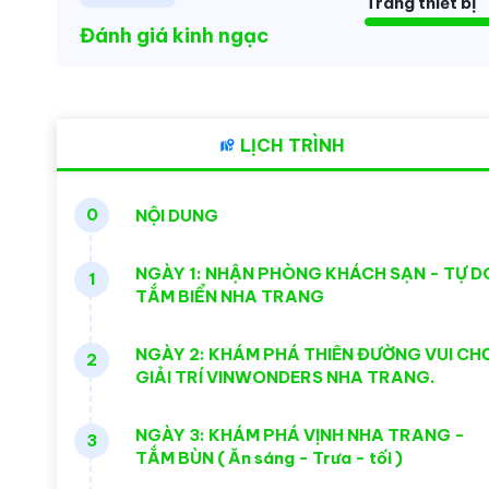
Trang thiết bị
Đánh giá kinh ngạc
LỊCH TRÌNH
0
NỘI DUNG
NGÀY 1: NHẬN PHÒNG KHÁCH SẠN - TỰ D
1
TẮM BIỂN NHA TRANG
NGÀY 2: KHÁM PHÁ THIÊN ĐƯỜNG VUI CHƠ
2
GIẢI TRÍ VINWONDERS NHA TRANG.
NGÀY 3: KHÁM PHÁ VỊNH NHA TRANG -
3
TẮM BÙN ( Ăn sáng - Trưa - tối )