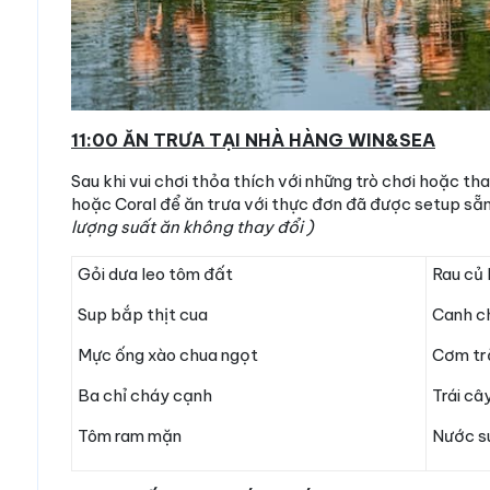
11:00 ĂN TRƯA TẠI NHÀ HÀNG WIN&SEA
Sau khi vui chơi thỏa thích với những trò chơi hoặc t
hoặc Coral để ăn trưa với thực đơn đã được setup sẵ
lượng suất ăn không thay đổi )
Gỏi dưa leo tôm đất
Rau củ 
Sup bắp thịt cua
Canh c
Mực ống xào chua ngọt
Cơm tr
Ba chỉ cháy cạnh
Trái câ
Tôm ram mặn
Nước s