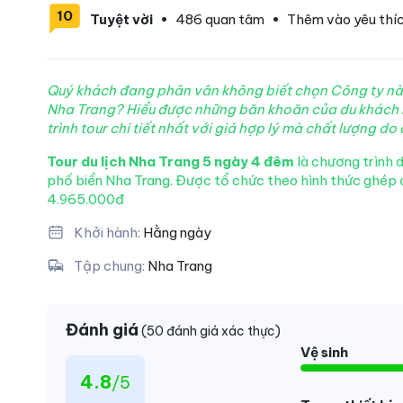
10
Tuyệt vời
•
486 quan tâm
•
Thêm vào yêu thí
Quý khách đang phân vân không biết chọn Công ty nào tổ
Nha Trang?
Hiểu được những băn khoăn của du khách
trình tour chi tiết nhất với giá hợp lý mà chất lượng
do 
Tour du lịch Nha Trang 5 ngày 4 đêm
là chương trình 
phố biển Nha Trang. Được tổ chức theo hình thức ghép đo
4.965.000đ
Khởi hành:
Hằng ngày
Tập chung:
Nha Trang
Đánh giá
(50 đánh giá xác thực)
Vệ sinh
4.8
/5