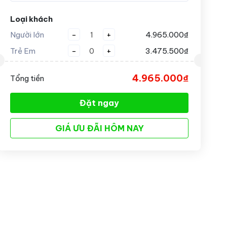
Loại khách
Người lớn
-
+
4.965.000₫
Trẻ Em
-
+
3.475.500₫
4.965.000₫
Tổng tiền
Đặt ngay
GIÁ ƯU ĐÃI HÔM NAY