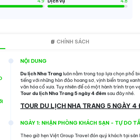
4.9
Dịch vụ
4.8
CHÍNH SÁCH
NỘI DUNG
Du lịch Nha Trang
luôn nằm trong top lựa chọn phổ biế
O
tiếng với những hòn đảo hoang sơ, vịnh biển trong xan
văn hóa cổ xưa. Tuy nhiên để có một hành trình trọn vẹ
Tour du lịch Nha Trang 5 ngày 4 đêm
sau đây nhé.
I
TOUR DU LỊCH NHA TRANG 5 NGÀY 4
NGÀY 1: NHẬN PHÒNG KHÁCH SẠN - TỰ DO T
Theo giờ hẹn Việt Group Travel đón quý khách tại sân