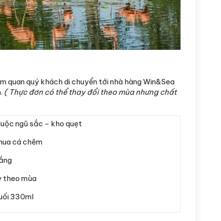
ham quan quý khách di chuyển tới nhà hàng Win&Sea
n.
( Thực đơn có thể thay đổi theo mùa nhưng chất
luộc ngũ sắc - kho quẹt
hua cá chẽm
ắng
y theo mùa
uối 330ml