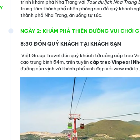
trình khám phá Nha Trang với
Tour du lịch Nha Trang 
ÀY
trung tâm thành phố nhận phòng sau đó quý khách ngh
thành phố Nha Trang, ăn uống tự túc.
NGÀY 2: KHÁM PHÁ THIÊN ĐƯỜNG VUI CHƠI G
8:30 ĐÓN QUÝ KHÁCH TẠI KHÁCH SẠN
Việt Group Travel đón quý khách tới cảng cáp treo Vi
cao trung bình 54m, trên tuyến
cáp treo Vinpearl Nh
đường của vịnh và thành phố xinh đẹp với view mới lạ,