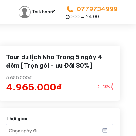
0779734999
Tài khoản
0:00 → 24:00
Tour du lịch Nha Trang 5 ngày 4
đêm [Trọn gói - ưu Đãi 30%]
5.685.000₫
4.965.000₫
-13%
Thời gian