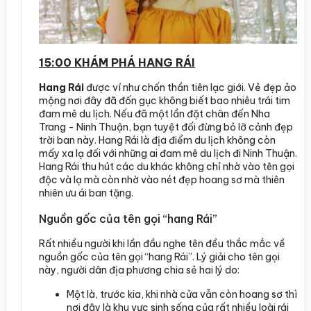
15:00 KHÁM PHÁ HANG RÁI
Hang Rái
được ví như chốn thần tiên lạc giới. Vẻ đẹp ảo
mộng nơi đây đã đốn gục không biết bao nhiêu trái tim
đam mê du lịch. Nếu đã một lần đặt chân đến Nha
Trang - Ninh Thuận, bạn tuyệt đối đừng bỏ lỡ cảnh đẹp
trời ban này. Hang Rái là địa điểm du lịch không còn
mấy xa lạ đối với những ai đam mê du lịch đi Ninh Thuận.
Hang Rái thu hút các du khác không chỉ nhờ vào tên gọi
độc và lạ mà còn nhờ vào nét đẹp hoang sơ mà thiên
nhiên ưu ái ban tặng.
Nguồn gốc của tên gọi “hang Rái”
Rất nhiều người khi lần đầu nghe tên đều thắc mắc về
nguồn gốc của tên gọi “hang Rái”. Lý giải cho tên gọi
này, người dân địa phương chia sẻ hai lý do:
Một là, trước kia, khi nhà cửa vẫn còn hoang sơ thì
nơi đây là khu vực sinh sống của rất nhiều loài rái