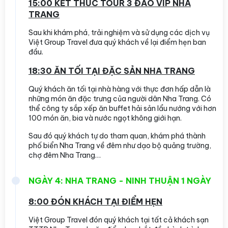
15:00 KẾT THÚC TOUR 3 ĐẢO VIP NHA
TRANG
Sau khi khám phá, trải nghiệm và sử dụng các dịch vụ
Việt Group Travel đưa quý khách về lại điểm hẹn ban
đầu.
18:30 ĂN TỐI TẠI ĐẶC SẢN NHA TRANG
Quý khách ăn tối tại nhà hàng với thực đơn hấp dẫn là
những món ăn đặc trưng của người dân Nha Trang. Có
thể công ty sắp xếp ăn buffet hải sản lẩu nướng với hơn
100 món ăn, bia và nước ngọt không giới hạn.
Sau đó quý khách tự do tham quan, khám phá thành
phố biển Nha Trang về đêm như dạo bộ quảng trường,
chợ đêm Nha Trang…
NGÀY 4: NHA TRANG - NINH THUẬN 1 NGÀY
8:00 ĐÓN KHÁCH TẠI ĐIỂM HẸN
Việt Group Travel đón quý khách tại tất cả khách sạn