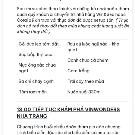
Sau khi vui chơi thỏa thích với những trò chơi hoặc tham
quan quý khách di chuyển tới nhà hàng Win&Sea hoặc
Coral để ăn trưa với thực đơn đã được setup sẵn.
( Thực
đơn có thể thay đổi theo mùa nhưng chất lượng suất ăn
không thay đổi )
Gỏi dưa leo tôm đất
Rau củ luộc ngũ sắc - kho
quẹt
Sup bắp thịt cua
Canh chua cá chẽm
Mực ống xào chua
ngọt
Cơm trắng
Ba chỉ cháy cạnh
Trái cây theo mùa
Tôm ram mặn
Nước suối 330ml
13:00 TIẾP TỤC KHÁM PHÁ VINWONDERS
NHA TRANG
Chương trình buổi chiều đoàn tham gia các chương
trình biểu diễn đặc sắc như biểu diễn cá heo tại sân