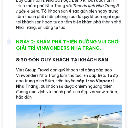
bay Cam Ranh, Nhà Ga hoặc bến xe... bắt đầu hành
trình khám phá Nha Trang với
Tour du lịch Nha Trang 5
ngày 4 đêm.
Tới khách sạn 4 sao gần biển ngay trung
tâm thành phố nhận phòng sau đó quý khách nghỉ ngơi
tại khách sạn hoặc tự do tắm biển khám phá thành phố
Nha Trang, ăn uống tự túc.
NGÀY 2: KHÁM PHÁ THIÊN ĐƯỜNG VUI CHƠI
GIẢI TRÍ VINWONDERS NHA TRANG.
8:30 ĐÓN QUÝ KHÁCH TẠI KHÁCH SẠN
Việt Group Travel đón quý khách tới cảng cáp treo
Vinwonders Nha Trang làm thủ tục lên cáp treo. Từ độ
cao trung bình 54m, trên tuyến
cáp treo Vinpearl
Nha Trang
, du khách sẽ được chiêm ngưỡng thiên
đường của vịnh và thành phố xinh đẹp với view mới lạ,
hấp dẫn.