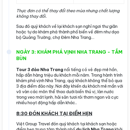
Thực đơn có thể thay đổi theo mùa nhưng chất lượng
không thay đổi.
Sau đó quý khách về lại khách sạn nghỉ ngơi thư giãn
hoặc tự do khám phá thành phố biển về đêm như dạo
bộ Quảng Trường, chợ Đêm Nha Trang…
NGÀY 3: KHÁM PHÁ VỊNH NHA TRANG - TẮM
BÙN
Tour 3 đảo Nha Trang
nổi tiếng có vẻ đẹp mê hồn,
hấp dẫn hàng triệu du khách mỗi năm. Trong hành trình
khám phá vịnh Nha Trang, quý khách không thể bỏ qua
3 địa điểm đảo này. Nơi đây khiến du khách mê mẩn với
vô vàn các môn thể thao dưới biển thú vị, làn nước
trong veo mát lạnh, hải sản tươi rói thơm ngon và cực
nhiều hoạt động hấp dẫn khác..
8:30 ĐÓN KHÁCH TẠI ĐIỂM HẸN
Việt Group Travel đón quý khách tại khách sạn hoặc
điểm hẹn trung tâm thành phố
du lịch Nha Trang
khởi