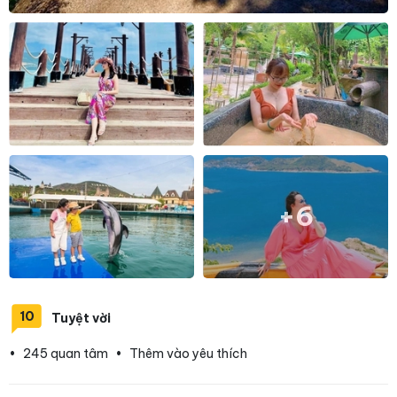
+6
10
Tuyệt vời
•
245 quan tâm
•
Thêm vào yêu thích