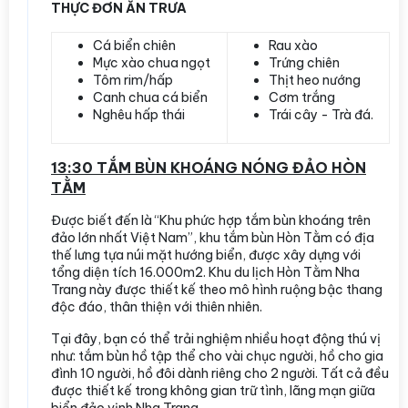
THỰC ĐƠN ĂN TRƯA
Cá biển chiên
Rau xào
Mực xào chua ngọt
Trứng chiên
Tôm rim/hấp
Thịt heo nướng
Canh chua cá biển
Cơm trắng
Nghêu hấp thái
Trái cây - Trà đá.
13:30 TẮM BÙN KHOÁNG NÓNG ĐẢO HÒN
TẰM
Được biết đến là “Khu phức hợp tắm bùn khoáng trên
đảo lớn nhất Việt Nam”, khu tắm bùn Hòn Tằm có địa
thế lưng tựa núi mặt hướng biển, được xây dựng với
tổng diện tích 16.000m2. Khu du lịch Hòn Tằm Nha
Trang này được thiết kế theo mô hình ruộng bậc thang
độc đáo, thân thiện với thiên nhiên.
Tại đây, bạn có thể trải nghiệm nhiều hoạt động thú vị
như: tắm bùn hồ tập thể cho vài chục người, hồ cho gia
đình 10 người, hồ đôi dành riêng cho 2 người. Tất cả đều
được thiết kế trong không gian trữ tình, lãng mạn giữa