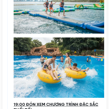
19:00 ĐÓN XEM CHƯƠNG TRÌNH ĐẶC SẮC