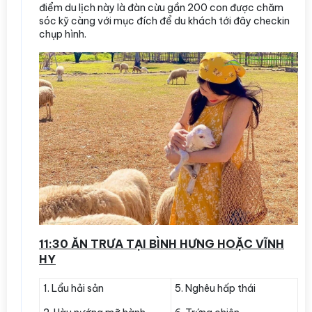
điểm du lịch này là đàn cừu gần 200 con được chăm
sóc kỹ càng với mục đích để du khách tới đây checkin
chụp hình.
11:30 ĂN TRƯA TẠI BÌNH HƯNG HOẶC VĨNH
HY
1. Lẩu hải sản
5. Nghêu hấp thái