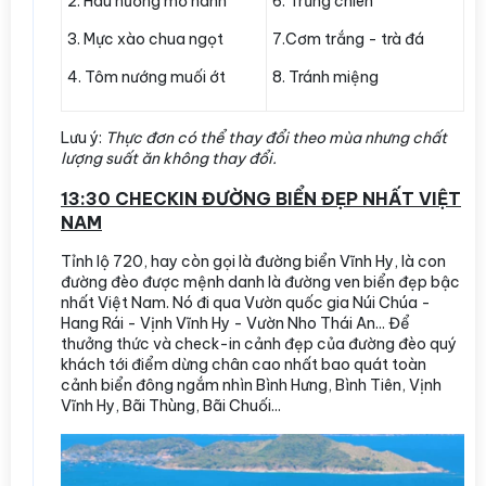
2. Hàu nướng mỡ hành
6. Trứng chiên
3. Mực xào chua ngọt
7.Cơm trắng - trà đá
4. Tôm nướng muối ớt
8. Tránh miệng
Lưu ý:
Thực đơn có thể thay đổi theo mùa nhưng chất
lượng suất ăn không thay đổi.
13:30 CHECKIN ĐƯỜNG BIỂN ĐẸP NHẤT VIỆT
NAM
Tỉnh lộ 720, hay còn gọi là đường biển Vĩnh Hy, là con
đường đèo được mệnh danh là đường ven biển đẹp bậc
nhất Việt Nam. Nó đi qua Vườn quốc gia Núi Chúa -
Hang Rái - Vịnh Vĩnh Hy - Vườn Nho Thái An... Để
thưởng thức và check-in cảnh đẹp của đường đèo quý
khách tới điểm dừng chân cao nhất bao quát toàn
cảnh biển đông ngắm nhìn Bình Hưng, Bình Tiên, Vịnh
Vĩnh Hy, Bãi Thùng, Bãi Chuối...