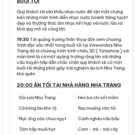
BUỔI TỐI
Quý khách tới sân khấu nhạc nước để tận mắt chứng
kiến những màn trình diễn nhạc nước hoành tráng tuyệt
đẹp và thưởng thức âm nhạc kết hợp với nước lửa và
khói quy mô vô cùng lớn.
19:30
Tới quảng trường thần thoại đón xem chương
trình đặc sắc nhất trong buổi tối tại Vinwonders Nha
Trang đó là chương trình trình chiếu 3D ( Tatashow ) với
màn hình là cả một quảng trường rộng lớn với những
câu truyện hấp dẫn chắc chắn quý khách sẽ có một
buổi tối những phút giây trải nghiệm du lịch Nha Trang
khó quên.
20:00 ĂN TỐI TẠI NHÀ HÀNG NHA TRANG
Gỏi sứa Nha Trang
Heo ba chỉ sốt mắm
Cá bông lau kho tộ
Rau muống xào tỏi
Mực ống xào chua ngọt
Canh nghêu nấu bầu
Tôm hấp muối hạt
Cơm - trà - trái cây