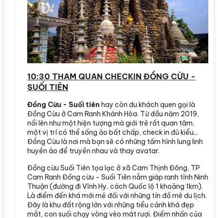
10:30 THAM QUAN CHECKIN ĐỒNG CỪU -
SUỐI TIÊN
Đồng Cừu - Suối tiên
hay còn du khách quen gọi là
Đồng Cừu ở Cam Ranh Khánh Hòa. Từ đầu năm 2019,
nổi lên như một hiện tượng mà giới trẻ rất quan tâm,
một vị trí có thể sống ảo bất chấp, check in đủ kiểu...
Đồng Cừu là nơi mà bạn sẽ có những tấm hình lung linh
huyền ảo để truyền nhau và thay avatar.
Đồng cừu Suối Tiên tọa lạc ở xã Cam Thịnh Đông, TP
Cam Ranh Đồng cừu - Suối Tiên nằm giáp ranh tỉnh Ninh
Thuận (đường đi Vĩnh Hy, cách Quốc lộ 1 khoảng 1km).
Là điểm đến khá mới mẻ đối với những tín đồ mê du lịch.
Đây là khu đất rộng lớn với những tiểu cảnh khá đẹp
mắt, con suối chạy vòng vèo mát rượi. Điểm nhấn của