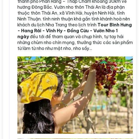
thành phố Phan Rang – Tháp Chàm khoảng 30km về
hướng Đông Bắc. Vườn nho thôn Thái An là địa phận
thuộc thôn Thái An, xã Vĩnh Hải, huyện Ninh Hải, tỉnh
Ninh Thuận. tỉnh ninh thuận khá gần tỉnh khánh hoà nên
khách du lịch Nha Trang theo lịch trình
Tour Bình Hưng
- Hang Rái - Vĩnh Hy - Đồng Cừu - Vườn Nho 1
ngày
đều tới để tham quan và chụp hình, tự tay hái
những chùm nho chín mọng, thưởng thức các sản phẩm
từ làm từ nho như mật nho, nho sấy...