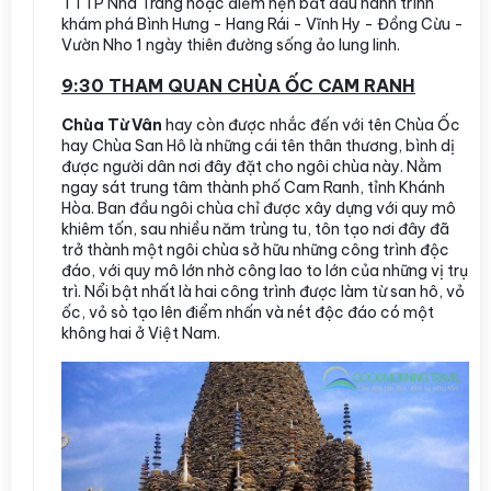
TTTP Nha Trang hoặc điểm hẹn bắt đầu hành trình
khám phá Bình Hưng - Hang Rái - Vĩnh Hy - Đồng Cừu -
Vườn Nho 1 ngày thiên đường sống ảo lung linh.
9:30 THAM QUAN CHÙA ỐC CAM RANH
Chùa Từ Vân
hay còn được nhắc đến với tên Chùa Ốc
hay Chùa San Hô là những cái tên thân thương, bình dị
được người dân nơi đây đặt cho ngôi chùa này. Nằm
ngay sát trung tâm thành phố Cam Ranh, tỉnh Khánh
Hòa. Ban đầu ngôi chùa chỉ được xây dựng với quy mô
khiêm tốn, sau nhiều năm trùng tu, tôn tạo nơi đây đã
trở thành một ngôi chùa sở hữu những công trình độc
đáo, với quy mô lớn nhờ công lao to lớn của những vị trụ
trì. Nổi bật nhất là hai công trình được làm từ san hô, vỏ
ốc, vỏ sò tạo lên điểm nhấn và nét độc đáo có một
không hai ở Việt Nam.