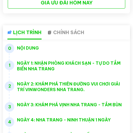
GIÁ ƯU ĐÃI HÔM NAY
LỊCH TRÌNH
CHÍNH SÁCH
NỘI DUNG
0
NGÀY 1: NHẬN PHÒNG KHÁCH SẠN - TỰ DO TẮM
1
BIỂN NHA TRANG
NGÀY 2: KHÁM PHÁ THIÊN ĐƯỜNG VUI CHƠI GIẢI
2
TRÍ VINWONDERS NHA TRANG.
NGÀY 3: KHÁM PHÁ VỊNH NHA TRANG - TẮM BÙN
3
NGÀY 4: NHA TRANG - NINH THUẬN 1 NGÀY
4