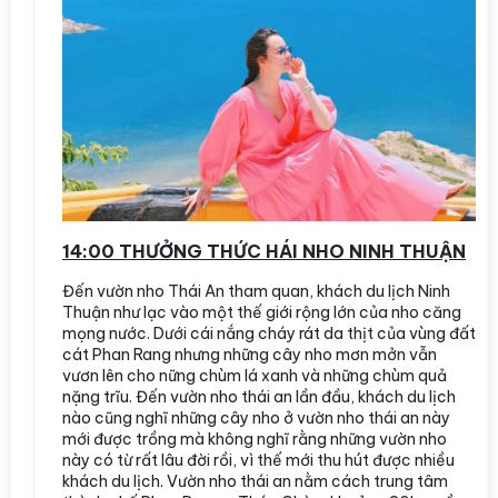
14:00 THƯỞNG THỨC HÁI NHO NINH THUẬN
Đến vườn nho Thái An tham quan, khách du lịch Ninh
Thuận như lạc vào một thế giới rộng lớn của nho căng
mọng nước. Dưới cái nắng cháy rát da thịt của vùng đất
cát Phan Rang nhưng những cây nho mơn mởn vẫn
vươn lên cho nững chùm lá xanh và những chùm quả
nặng trĩu. Đến vườn nho thái an lần đầu, khách du lịch
nào cũng nghĩ những cây nho ở vườn nho thái an này
mới được trồng mà không nghĩ rằng những vườn nho
này có từ rất lâu đời rồi, vì thế mới thu hút được nhiều
khách du lịch. Vườn nho thái an nằm cách trung tâm