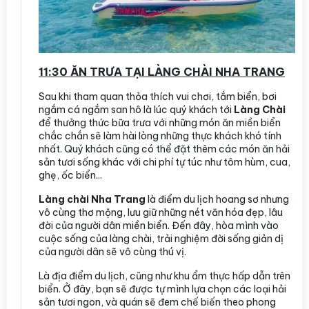
11:30 ĂN TRƯA TẠI LÀNG CHÀI NHA TRANG
Sau khi tham quan thỏa thích vui chơi, tắm biển, bơi
ngắm cá ngắm san hô là lúc quý khách tới
Làng Chài
để thưởng thức bữa trưa với những món ăn miền biển
chắc chắn sẽ làm hài lòng những thực khách khó tính
nhất. Quý khách cũng có thể đặt thêm các món ăn hải
sản tươi sống khác với chi phí tự túc như tôm hùm, cua,
ghẹ, ốc biển...
Làng chài Nha Trang
là điểm du lịch hoang sơ nhưng
vô cùng thơ mộng, lưu giữ những nét văn hóa đẹp, lâu
đời của người dân miền biển. Đến đây, hòa mình vào
cuộc sống của làng chài, trải nghiệm đời sống giản dị
của người dân sẽ vô cùng thú vị.
Là địa điểm du lịch, cũng như khu ẩm thực hấp dẫn trên
biển. Ở đây, bạn sẽ được tự mình lựa chọn các loại hải
sản tươi ngon, và quán sẽ đem chế biến theo phong