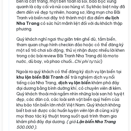
bên là cát trắng, một bên toàn là sỏi, bao bọc xung
quanh là cây cối và núi cao hùng vĩ. Sự khác biệt này đã
đem đến vẻ đẹp tự nhiên, hoang sơ, lãng mạn cho Bãi
Tranh và biến nơi đây trở thành một địa điểm
du lịch
Nha Trang
có sức hút mãnh liệt đối với du khách thập
phương.
Quý khách nghỉ ngơi thư giãn trên ghế dù, tắm biển,
tham quan chụp hình checkin đảo hoặc có thể đăng ký
một số trò chơi sôi động, thú vị nhận được nhiều lời khen
trong các bài review Bãi Tranh Nha Trang đó là moto
nước, dù bay, và phao chuối...
Chi phí tự túc
)
Ngoài ra quý khách có thể đăng ký dịch vụ lặn biển tại
khu lặn biển Bãi Tranh
để trải nghiệm dịch vụ nổi
tiếng của Nha Trang,
dịch vụ lặn biển
khám phá đáy
đại dương bằng bình dưỡng khí, có chuyên viên đi kèm.
Quý khách thoải mái ngắm nhìn những loài san hô tuyệt
đẹp, các đàn cá, các loài sinh vật biển quý hiếm của
khu bảo tồn biển lớn nhất Việt Nam. Quý khách không
biết bơi sẽ được các huấn luyện viên lặn đi cùng xử lý
mọi thao tác kỹ thuật trong suốt quá trình tham gia
khám phá đáy đại dương.
( giá
Lặn biển Nha Trang
500.000 ).