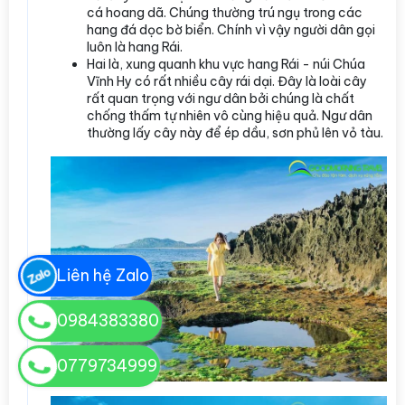
cá hoang dã. Chúng thường trú ngụ trong các
hang đá dọc bờ biển. Chính vì vậy người dân gọi
luôn là hang Rái.
Hai là, xung quanh khu vực hang Rái - núi Chúa
Vĩnh Hy có rất nhiều cây rái dại. Đây là loài cây
rất quan trọng với ngư dân bởi chúng là chất
chống thấm tự nhiên vô cùng hiệu quả. Ngư dân
thường lấy cây này để ép dầu, sơn phủ lên vỏ tàu.
Liên hệ Zalo
0984383380
0779734999