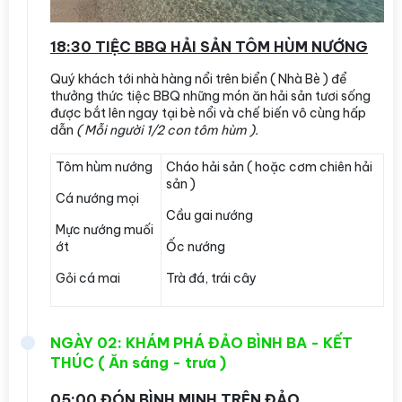
18:30 TIỆC BBQ HẢI SẢN TÔM HÙM NƯỚNG
Quý khách tới nhà hàng nổi trên biển ( Nhà Bè ) để
thưởng thức tiệc BBQ những món ăn hải sản tươi sống
được bắt lên ngay tại bè nổi và chế biến vô cùng hấp
dẫn
( Mỗi người 1/2 con tôm hùm ).
Tôm hùm nướng
Cháo hải sản ( hoặc cơm chiên hải
sản )
Cá nướng mọi
Cầu gai nướng
Mực nướng muối
ớt
Ốc nướng
Gỏi cá mai
Trà đá, trái cây
NGÀY 02: KHÁM PHÁ ĐẢO BÌNH BA - KẾT
THÚC ( Ăn sáng - trưa )
05:00 ĐÓN BÌNH MINH TRÊN ĐẢO