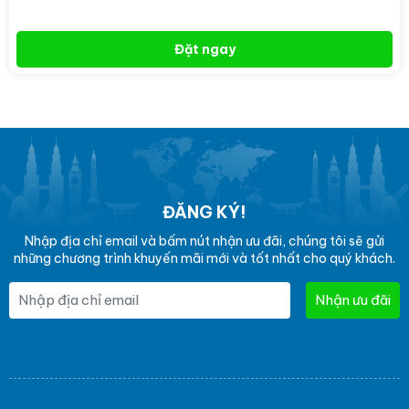
Đặt ngay
ĐĂNG KÝ!
Nhập địa chỉ email và bấm nút nhận ưu đãi, chúng tôi sẽ gửi
những chương trình khuyến mãi mới và tốt nhất cho quý khách.
Nhận ưu đãi