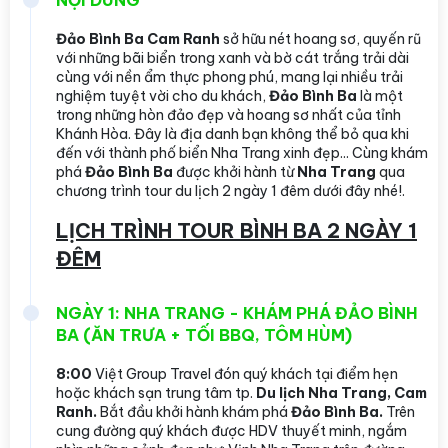
Đảo Bình Ba Cam Ranh
sở hữu nét hoang sơ, quyến rũ
với những bãi biển trong xanh và bờ cát trắng trải dài
cùng với nền ẩm thực phong phú, mang lại nhiều trải
nghiệm tuyệt vời cho du khách,
Đảo Bình Ba
là một
trong những hòn đảo đẹp và hoang sơ nhất của tỉnh
Khánh Hòa. Đây là địa danh bạn không thể bỏ qua khi
đến với thành phố biển Nha Trang xinh đẹp... Cùng khám
phá
Đảo Bình Ba
được khởi hành từ
Nha Trang
qua
chương trình tour du lịch 2 ngày 1 đêm dưới đây nhé!.
LỊCH TRÌNH TOUR BÌNH BA 2 NGÀY 1
ĐÊM
NGÀY 1: NHA TRANG - KHÁM PHÁ ĐẢO BÌNH
BA (ĂN TRƯA + TỐI BBQ, TÔM HÙM)
8:00
Việt Group Travel đón quý khách tại điểm hẹn
hoặc khách sạn trung tâm tp.
Du lịch Nha Trang, Cam
Ranh.
Bắt đầu khởi hành khám phá
Đảo Bình Ba.
Trên
cung đường quý khách được HDV thuyết minh, ngắm