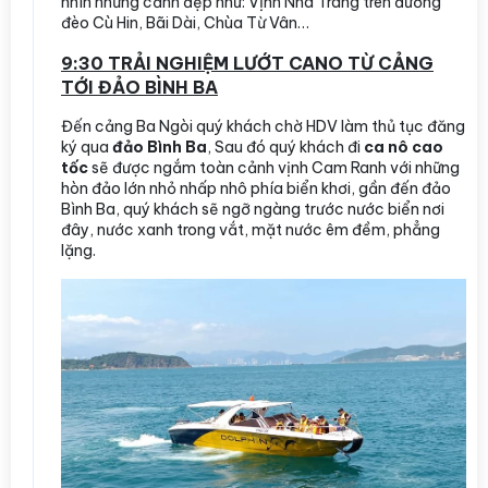
nhìn những cảnh đẹp như: Vịnh Nha Trang trên đường
đèo Cù Hin, Bãi Dài, Chùa Từ Vân…
9:30 TRẢI NGHIỆM LƯỚT CANO TỪ CẢNG
TỚI ĐẢO BÌNH BA
Đến cảng Ba Ngòi quý khách chờ HDV làm thủ tục đăng
ký qua
đảo Bình Ba
, Sau đó quý khách đi
ca nô cao
tốc
sẽ được ngắm toàn cảnh vịnh Cam Ranh với những
hòn đảo lớn nhỏ nhấp nhô phía biển khơi, gần đến đảo
Bình Ba, quý khách sẽ ngỡ ngàng trước nước biển nơi
đây, nước xanh trong vắt, mặt nước êm đềm, phẳng
lặng.