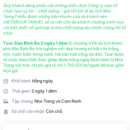
Quý khách đang phân vân không biết chọn Công ty nào tổ
chức tour uy tín - chất lượng - giá tốt khi đi du lịch Nha
Trang?
Hiểu được những băn khoăn của du khách nên
VIETGROUP TRAVEL sẽ tư vấn cho du khách chương trình tour
chi tiết nhất với giá hợp lý mà chất lượng
do chính chúng tôi tổ
chức.
Tour Đảo Bình Ba 2 ngày 1 đêm
là chương trình du lịch khám
phá đảo Bình Ba trải nghiệm nét đẹp hoang sơ bãi cát trắng
mịn, nước biển trong xanh, hải sản tươi sống tại đảo. Tour được
tổ chức theo hình thức ghép đoàn hằng ngày khởi hành từ Nha
Trang với mức chi phí giá rẻ chỉ 1.750.000đ/người đã bao gồm
trọn gói.
Khởi hành:
Hằng ngày
Thời gian:
2 ngày 1 đêm
Tập chung:
Nha Trang và Cam Ranh
Số chỗ còn nhận:
Còn chỗ