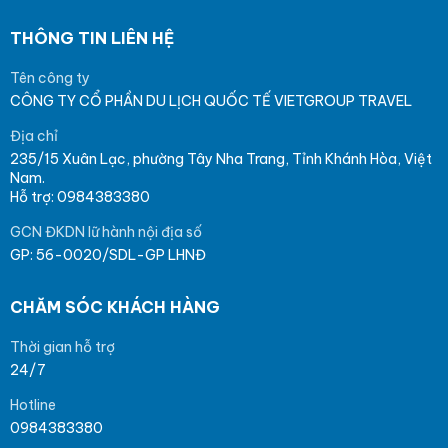
THÔNG TIN LIÊN HỆ
Tên công ty
CÔNG TY CỔ PHẦN DU LỊCH QUỐC TẾ VIETGROUP TRAVEL
Địa chỉ
235/15 Xuân Lạc, phường Tây Nha Trang, Tỉnh Khánh Hòa, Việt
Nam.
Hỗ trợ: 0984383380
GCN ĐKDN lữ hành nội địa số
GP: 56-0020/SDL-GP LHNĐ
CHĂM SÓC KHÁCH HÀNG
Thời gian hỗ trợ
24/7
Hotline
0984383380