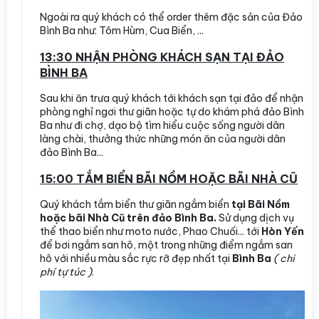
Ngoài ra quý khách có thể order thêm đặc sản của Đảo
Bình Ba như: Tôm Hùm, Cua Biển, ...
13:30 NHẬN PHÒNG KHÁCH SẠN TẠI ĐẢO
BÌNH BA
Sau khi ăn trưa quý khách tới khách sạn tại đảo để nhận
phòng nghỉ ngơi thư giãn hoặc tự do khám phá đảo Bình
Ba như đi chợ, dạo bộ tìm hiểu cuộc sống người dân
làng chài, thưởng thức những món ăn của người dân
đảo Bình Ba...
15:00 TẮM BIỂN BÃI NỒM HOẶC BÃI NHÀ CŨ
Quý khách tắm biển thư giãn ngắm biển
tại Bãi Nồm
hoặc bãi Nhà Cũ trên đảo Bình Ba.
Sử dụng dịch vụ
thể thao biển như moto nước, Phao Chuối... tới
Hòn Yến
để bơi ngắm san hô, một trong những điểm ngắm san
hô với nhiều màu sắc rực rỡ đẹp nhất tại
Bình Ba
( chi
phí tự túc )
.