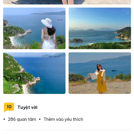
+7
10
Tuyệt vời
•
286 quan tâm
•
Thêm vào yêu thích