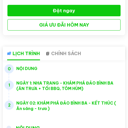
Đặt ngay
GIÁ ƯU ĐÃI HÔM NAY
LỊCH TRÌNH
CHÍNH SÁCH
NỘI DUNG
0
NGÀY 1: NHA TRANG - KHÁM PHÁ ĐẢO BÌNH BA
1
(ĂN TRƯA + TỐI BBQ, TÔM HÙM)
NGÀY 02: KHÁM PHÁ ĐẢO BÌNH BA - KẾT THÚC (
2
Ăn sáng - trưa )
NỘI DUNG