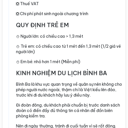
❎ Thuế VAT
❎ Chi phí phát sinh ngoài chương trình
QUY ĐỊNH TRẺ EM
⛄️ Người lớn: có chiều cao > 1,3 mét
⛄️ Trẻ em: có chiều cao từ 1 mét đến 1,3 mét (1/2 giá vé
người lớn)
⛄️ Em bé: nhỏ hơn 1 mét (Miễn phí)
KINH NGHIỆM DU LỊCH BÌNH BA
Bình Ba là khu vực quan trọng về quân sự nên không cho
phép người nước ngoài, thậm chí là Việt kiều lên đảo,
trước khi đi du khách hãy lưu ý điều này.
Đi đoàn đông, du khách phải chuẩn bị trước danh sách
đoàn có điền đầy đủ thông tin cá nhân để đồn biên
phòng kiểm tra.
Nên đi ngày thường, tránh đi cuối tuần vì sẽ rất đông.