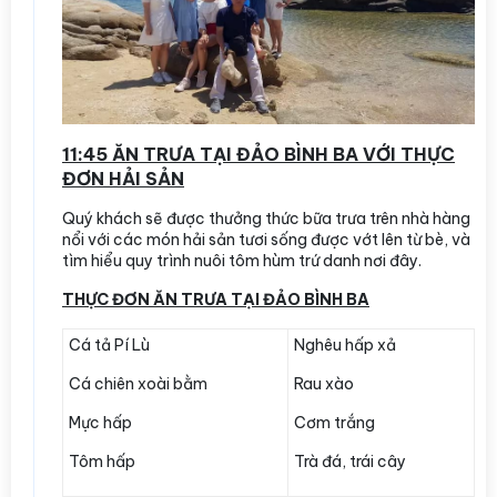
11:45
ĂN TRƯA TẠI ĐẢO BÌNH BA VỚI THỰC
ĐƠN HẢI SẢN
Quý khách sẽ được thưởng thức bữa trưa trên nhà hàng
nổi với các món hải sản tươi sống được vớt lên từ bè, và
tìm hiểu quy trình nuôi tôm hùm trứ danh nơi đây.
THỰC ĐƠN ĂN TRƯA TẠI ĐẢO BÌNH BA
Cá tả Pí Lù
Nghêu hấp xả
Cá chiên xoài bằm
Rau xào
Mực hấp
Cơm trắng
Tôm hấp
Trà đá, trái cây