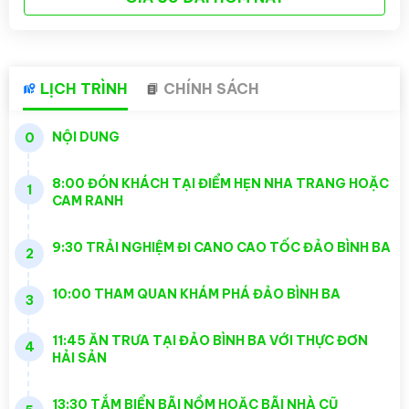
LỊCH TRÌNH
CHÍNH SÁCH
NỘI DUNG
0
8:00 ĐÓN KHÁCH TẠI ĐIỂM HẸN NHA TRANG HOẶC
1
CAM RANH
9:30 TRẢI NGHIỆM ĐI CANO CAO TỐC ĐẢO BÌNH BA
2
10:00 THAM QUAN KHÁM PHÁ ĐẢO BÌNH BA
3
11:45 ĂN TRƯA TẠI ĐẢO BÌNH BA VỚI THỰC ĐƠN
4
HẢI SẢN
13:30 TẮM BIỂN BÃI NỒM HOẶC BÃI NHÀ CŨ