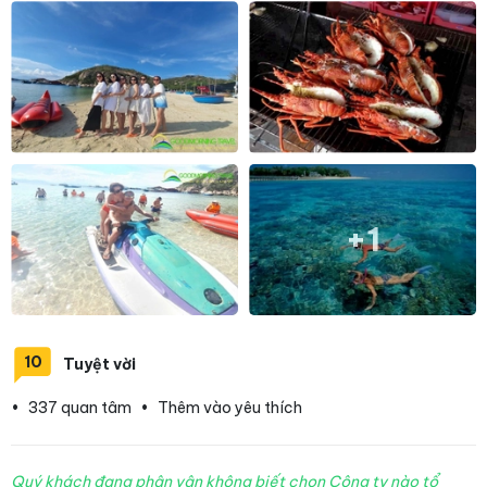
+1
10
Tuyệt vời
•
337 quan tâm
•
Thêm vào yêu thích
Quý khách đang phân vân không biết chọn Công ty nào tổ