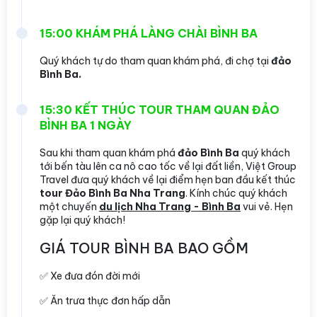
15:00 KHÁM PHÁ LÀNG CHÀI BÌNH BA
Quý khách tự do tham quan khám phá, đi chợ tại
đảo
Bình Ba.
15:30 KẾT THÚC TOUR THAM QUAN ĐẢO
BÌNH BA 1 NGÀY
Sau khi tham quan khám phá
đảo Bình Ba
quý khách
tới bến tàu lên ca nô cao tốc về lại đất liền, Việt Group
Travel đưa quý khách về lại điểm hẹn ban đầu kết thúc
tour Đảo Bình Ba Nha Trang
. Kính chúc quý khách
một chuyến
du lịch Nha Trang - Bình Ba
vui vẻ. Hẹn
gặp lại quý khách!
GIÁ TOUR BÌNH BA BAO GỒM
✅ Xe đưa đón đời mới
✅ Ăn trưa thực đơn hấp dẫn