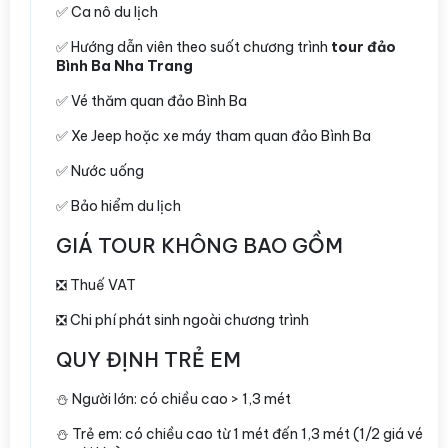
✅ Ca nô du lịch
✅ Hướng dẫn viên theo suốt chương trình
tour đảo
Bình Ba Nha Trang
✅ Vé thăm quan đảo Bình Ba
✅ Xe Jeep hoặc xe máy tham quan đảo Bình Ba
✅ Nước uống
✅ Bảo hiểm du lịch
GIÁ TOUR KHÔNG BAO GỒM
❎ Thuế VAT
❎ Chi phí phát sinh ngoài chương trình
QUY ĐỊNH TRẺ EM
⛄️ Người lớn: có chiều cao > 1,3 mét
⛄️ Trẻ em: có chiều cao từ 1 mét đến 1,3 mét (1/2 giá vé