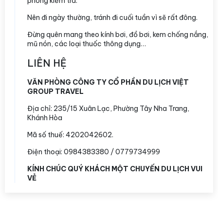
phòng kiểm tra.
Nên đi ngày thường, tránh đi cuối tuần vì sẽ rất đông.
Đừng quên mang theo kính bơi, đồ bơi, kem chống nắng,
mũ nón, các loại thuốc thông dụng…
LIÊN HỆ
VĂN PHÒNG CÔNG TY CỔ PHẦN DU LỊCH VIỆT
GROUP TRAVEL
Địa chỉ:
235/15 Xuân Lạc, Phường Tây Nha Trang,
Khánh Hòa
Mã số thuế: 4202042602.
Điện thoại: 0984383380 / 0779734999
KÍNH CHÚC QUÝ KHÁCH MỘT CHUYẾN DU LỊCH VUI
VẺ