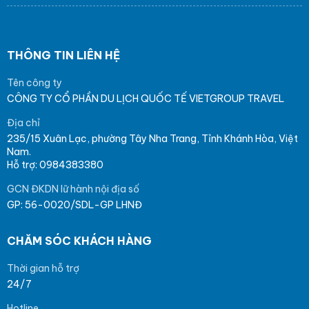
THÔNG TIN LIÊN HỆ
Tên công ty
CÔNG TY CỔ PHẦN DU LỊCH QUỐC TẾ VIETGROUP TRAVEL
Địa chỉ
235/15 Xuân Lạc, phường Tây Nha Trang, Tỉnh Khánh Hòa, Việt
Nam.
Hỗ trợ: 0984383380
GCN ĐKDN lữ hành nội địa số
GP: 56-0020/SDL-GP LHNĐ
CHĂM SÓC KHÁCH HÀNG
Thời gian hỗ trợ
24/7
Hotline