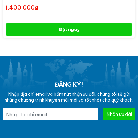
1.400.000₫
Đặt ngay
ĐĂNG KÝ!
Nhập địa chỉ email và bấm nút nhận ưu đãi, chúng tôi sẽ gửi
những chương trình khuyến mãi mới và tốt nhất cho quý khách.
Nhận ưu đãi