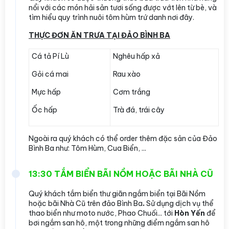
nổi với các món hải sản tươi sống được vớt lên từ bè, và
tìm hiểu quy trình nuôi tôm hùm trứ danh nơi đây.
THỰC ĐƠN ĂN TRƯA TẠI ĐẢO BÌNH BA
Cá tả Pí Lù
Nghêu hấp xả
Gỏi cá mai
Rau xào
Mực hấp
Cơm trắng
Ốc hấp
Trà đá, trái cây
Ngoài ra quý khách có thể order thêm đặc sản của Đảo
Bình Ba như: Tôm Hùm, Cua Biển, ...
13:30 TẮM BIỂN BÃI NỒM HOẶC BÃI NHÀ CŨ
Quý khách tắm biển thư giãn ngắm biển
tại Bãi Nồm
hoặc bãi Nhà Cũ trên đảo Bình Ba
.
Sử dụng dịch vụ thể
thao biển như moto nước, Phao Chuối... tới
Hòn Yến
để
bơi ngắm san hô, một trong những điểm ngắm san hô