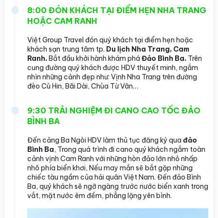
8:00 ĐÓN KHÁCH TẠI ĐIỂM HẸN NHA TRANG
HOẶC CAM RANH
Việt Group Travel đón quý khách tại điểm hẹn hoặc
khách sạn trung tâm tp.
Du lịch Nha Trang, Cam
Ranh.
Bắt đầu khởi hành khám phá
Đảo Bình Ba.
Trên
cung đường quý khách được HDV thuyết minh, ngắm
nhìn những cảnh đẹp như: Vịnh Nha Trang trên đường
đèo Cù Hin, Bãi Dài, Chùa Từ Vân…
9:30 TRẢI NGHIỆM ĐI CANO CAO TỐC ĐẢO
BÌNH BA
Đến cảng Ba Ngòi HDV làm thủ tục đăng ký qua
đảo
Bình Ba
, Trong quá trình đi cano quý khách ngắm toàn
cảnh vịnh Cam Ranh với những hòn đảo lớn nhỏ nhấp
nhô phía biển khơi, Nếu may mắn sẽ bắt gặp những
chiếc tàu ngầm của hải quân Việt Nam. Đến đảo Bình
Ba, quý khách sẽ ngỡ ngàng trước nước biển xanh trong
vắt, mặt nước êm đềm, phẳng lặng yên bình.