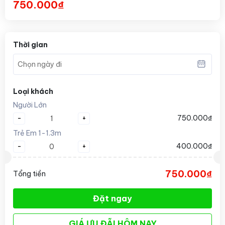
750.000₫
Thời gian
Loại khách
Người Lớn
-
+
750.000₫
Trẻ Em 1-1.3m
-
+
400.000₫
750.000₫
Tổng tiền
Đặt ngay
GIÁ ƯU ĐÃI HÔM NAY