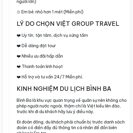
người lớn)
⛄️ Em bé: nhỏ hơn 1 mét (Miễn phí)
LÝ DO CHỌN VIỆT GROUP TRAVEL
❤️ Uy tín, tận tâm, dịch vụ xứng tầm
❤️ Dễ dàng đặt tour
❤️ Nhiều ưu đãi hấp dẫn
❤️ Thanh toán linh hoạt
❤️ Hỗ trợ và tư vấn 24/7 Miễn phí.
KINH NGHIỆM DU LỊCH BÌNH BA
Bình Ba là khu vực quan trọng về quân sự nên không cho
phép người nước ngoài, thậm chí là Việt kiều lên đảo,
trước khi đi du khách hãy lưu ý điều này.
Đi đoàn đông, du khách phải chuẩn bị trước danh sách
đoàn có điền đầy đủ thông tin cá nhân để đồn biên