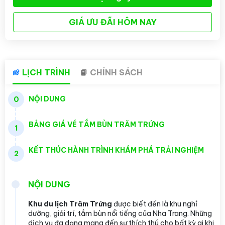
GIÁ ƯU ĐÃI HÔM NAY
LỊCH TRÌNH
CHÍNH SÁCH
NỘI DUNG
0
BẢNG GIÁ VÉ TẮM BÙN TRĂM TRỨNG
1
KẾT THÚC HÀNH TRÌNH KHÁM PHÁ TRẢI NGHIỆM
2
NỘI DUNG
Khu du lịch Trăm Trứng
được biết đến là khu nghỉ
dưỡng, giải trí, tắm bùn nổi tiếng của Nha Trang. Những
dịch vụ đa dạng mang đến sự thích thú cho bất kỳ ai khi