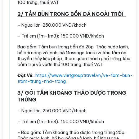
100 trứng, thuế VAT.
2/ TẮM BÙN TRONG BỒN ĐÁ NGOÀI TRỜI
– Người lớn: 250.000 VND/khách
– Trẻ em (1m-1m3): 150.000 VND/khách
Bao gồm: Tắm bùn trong bồn đá 25p. Thác nước lạnh,
hồ bơi nóng và lạnh, hồ Massage Jacuzzi, khu tắm ôn
thuyền thủy liệu pháp, tham quan thành phố trứng, khu
cắm trại và vườn thú 100 trứng, thuế VAT.
Đặt Vé:
:
https://www.vietgrouptravel.vn/ve-tam-bun-
tram-trung-nha-trang
3/ GÓI TẮM KHOÁNG THẢO DƯỢC TRONG
TRỨNG
– Người lớn: 250.000 VND/khách
– Trẻ em (1m-1m3): 150.000 VND/khách
- Bao gồm: Tắm khoáng thảo dược trong trứng 25p.
Thác nước lạnh, hồ bơi nóng và lạnh, hồ Massage