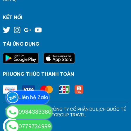
KẾT NỐI
TẢI ỨNG DỤNG
PHƯƠNG THỨC THANH TOÁN
Liên hệ Zalo
© Bản quyền thuộc về CÔNG TY CỔ PHẦN DU LỊCH QUỐC TẾ
0984383380
VIETGROUP TRAVEL
0779734999