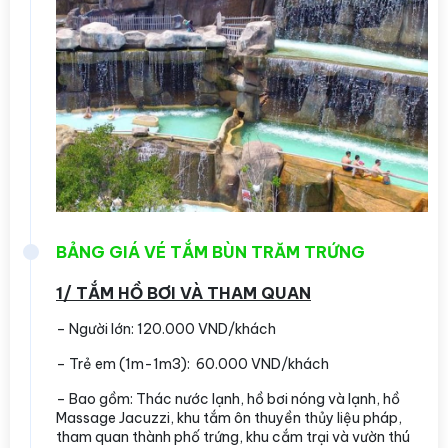
BẢNG GIÁ VÉ TẮM BÙN TRĂM TRỨNG
1/ TẮM HỒ BƠI VÀ THAM QUAN
– Người lớn: 120.000 VND/khách
– Trẻ em (1m-1m3): 60.000 VND/khách
– Bao gồm: Thác nước lạnh, hồ bơi nóng và lạnh, hồ
Massage Jacuzzi, khu tắm ôn thuyền thủy liệu pháp,
tham quan thành phố trứng, khu cắm trại và vườn thú