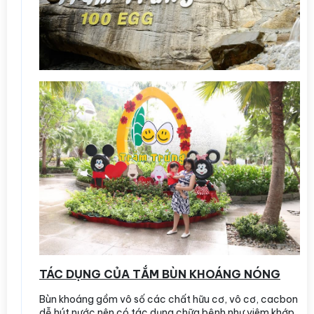
TÁC DỤNG CỦA TẮM BÙN KHOÁNG NÓNG
Bùn khoáng gồm vô số các chất hữu cơ, vô cơ, cacbon
dễ hút nước nên có tác dụng chữa bệnh như viêm khớp