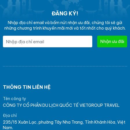
ĐĂNG KÝ!
Nhập địa chỉ email và bấm nút nhận ưu đãi, chúng tôi sẽ gửi
những chương trình khuyến mãi mới và tốt nhất cho quý khách.
Nhận ưu đãi
THÔNG TIN LIÊN HỆ
Tên công ty
CÔNG TY CỔ PHẦN DU LỊCH QUỐC TẾ VIETGROUP TRAVEL
Địa chỉ
235/15 Xuân Lạc, phường Tây Nha Trang, Tỉnh Khánh Hòa, Việt
Nam.