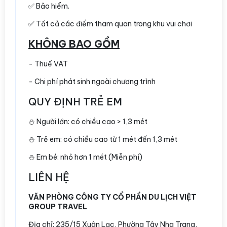
✅ Bảo hiểm.
✅ Tất cả các điểm tham quan trong khu vui chơi
KHÔNG BAO GỒM
- Thuế VAT
- Chi phí phát sinh ngoài chương trình
QUY ĐỊNH TRẺ EM
⛄️ Người lớn: có chiều cao > 1,3 mét
⛄️ Trẻ em: có chiều cao từ 1 mét đến 1,3 mét
⛄️ Em bé: nhỏ hơn 1 mét (Miễn phí)
LIÊN HỆ
VĂN PHÒNG CÔNG TY CỔ PHẦN DU LỊCH VIỆT
GROUP TRAVEL
Địa chỉ:
235/15 Xuân Lạc, Phường Tây Nha Trang,