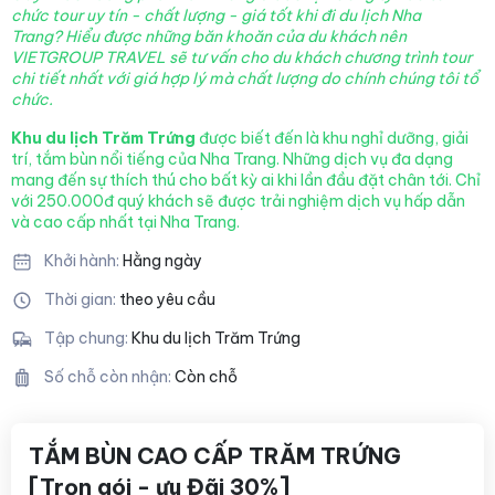
chức tour uy tín - chất lượng - giá tốt khi đi du lịch Nha
Trang?
Hiểu được những băn khoăn của du khách nên
VIETGROUP TRAVEL sẽ tư vấn cho du khách chương trình tour
chi tiết nhất với giá hợp lý mà chất lượng
do chính chúng tôi tổ
chức.
Khu du lịch Trăm Trứng
được biết đến là khu nghỉ dưỡng, giải
trí, tắm bùn nổi tiếng của Nha Trang. Những dịch vụ đa dạng
mang đến sự thích thú cho bất kỳ ai khi lần đầu đặt chân tới. Chỉ
với 250.000đ quý khách sẽ được trải nghiệm dịch vụ hấp dẫn
và cao cấp nhất tại Nha Trang.
Khởi hành:
Hằng ngày
Thời gian:
theo yêu cầu
Tập chung:
Khu du lịch Trăm Trứng
Số chỗ còn nhận:
Còn chỗ
TẮM BÙN CAO CẤP TRĂM TRỨNG
[Trọn gói - ưu Đãi 30%]