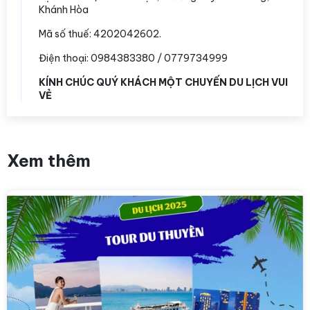
Khánh Hòa
Mã số thuế: 4202042602.
Điện thoại: 0984383380 / 0779734999
KÍNH CHÚC QUÝ KHÁCH MỘT CHUYẾN DU LỊCH VUI
VẺ
Xem thêm