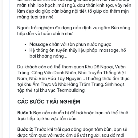
mãn tính, lao hạch, mất ngủ, đau thần kinh tọa, vảy nến
làm đẹp da giúp cân bằng nội tiết tố giúp da thêm mịn
màng tươi trẻ nhé.
Ngoài trải nghiệm đa dạng các dịch vụ ngâm Bùn nóng
hấp dẫn và hoàn chỉnh như:
Massage chân với sàn phun nước ngược
Hệ thống ôn tuyền thủy liệu pháp, massage, hồ
bơi khoáng nóng…
Du khách còn có thể tham quan Khu Dã Ngoại, Vườn
Trứng, Công Viên Danh Nhân, Nhà Truyền Thống Việt
Nam, Nhà Văn Hóa Tây Nguyên…Thưởng thức ẩm thực
tại Khu Ẩm Thực và Nhà Hàng Trăm Trứng. Sinh hoạt
tập thể tại khu vực Teambuilding.
CÁC BƯỚC TRẢI NGHIỆM
Bước 1:
Bạn cần chuẩn bị đồ bơi hoặc bạn có thể thuê
trực tiếp tại khu vực tắm bùn.
Bước 2:
Trước khi trải qua công đoạn tắm bùn, bạn sẽ
được tắm qua với nước ấm để ướt người, sau đó mới