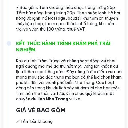
– Bao gồm: Tắm khoáng thảo dược trong trứng 25p.
Tắm bùn nóng trong trứng 30p. Thác nước lạnh, hồ bơi
nóng và lạnh, hồ Massage Jacuzzi, khu tắm ôn thuyền
thủy liệu pháp, tham quan thành phố trứng, khu cắm
trại và vườn thú 100 trứng, thuế VAT.
KẾT THÚC HÀNH TRÌNH KHÁM PHÁ TRẢI
NGHIỆM
Khu du lịch Trăm Trứng
với những hoạt động vui chơi,
nghỉ dưỡng mới mẻ đã thu hút một lượng lớn khách du
lịch thăm quan hằng năm. Đây cũng là địa điểm vui chơi
mang màu sắc đặc trưng mà bạn có thể lựa chọn khám
phá khi đến với thành phố biển Nha Trang. Các hoạt
động bên trong khu du lịch này sẽ đem lại cho bạn một
tinh thần thư thái, vui tươi. Kính chúc quý khách một
chuyến
du lịch Nha Trang
vui vẻ.
GIÁ VÉ BAO GỒM
✅ Tắm bùn khoáng