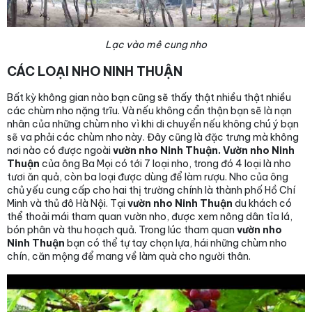
Lạc vào mê cung nho
CÁC LOẠI NHO NINH THUẬN
Bất kỳ không gian nào bạn cũng sẽ thấy thật nhiều thật nhiều
các chùm nho nặng trĩu. Và nếu không cẩn thận bạn sẽ là nạn
nhân của những chùm nho vì khi di chuyển nếu không chú ý bạn
sẽ va phải các chùm nho này. Đây cũng là đặc trưng mà không
nơi nào có được ngoài
vườn nho Ninh Thuận.
Vườn nho Ninh
Thuận
của ông Ba Mọi có tới 7 loại nho, trong đó 4 loại là nho
tươi ăn quả, còn ba loại được dùng để làm rượu. Nho của ông
chủ yếu cung cấp cho hai thị trường chính là thành phố Hồ Chí
Minh và thủ đô Hà Nội. Tại
vườn nho Ninh Thuận
du khách có
thể thoải mái tham quan vườn nho, được xem nông dân tỉa lá,
bón phân và thu hoạch quả. Trong lúc tham quan
vườn nho
Ninh Thuận
bạn có thể tự tay chọn lựa, hái những chùm nho
chín, căn mộng để mang về làm quà cho người thân.