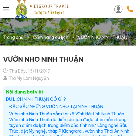
Trang chủ
Cẩm nang du lịch
VƯỜN NHO NINH THUẬN
VƯỜN NHO NINH THUẬN
Thứ Bảy, 16/11/2019
Trà My Lâm Nguyễn
Nội dung bài viết
DU LỊCH NINH THUẬN CÓ GÌ ?
ĐẶC SẮC NHỮNG VƯỜN NHO TẠI NINH THUẬN
Vườn nho Ninh Thuận nằm tại xã Vĩnh Hải tỉnh Ninh Thuận.
Vườn nho Ninh Thuận là điểm du lịch được chọn nằm trong
tuyến điểm du lịch trọng điểm của tỉnh như: Làng nghề Bàu
Trúc, dệt Mỹ nghệ, tháp P Klongrarai, vườn nho Thái An Ninh