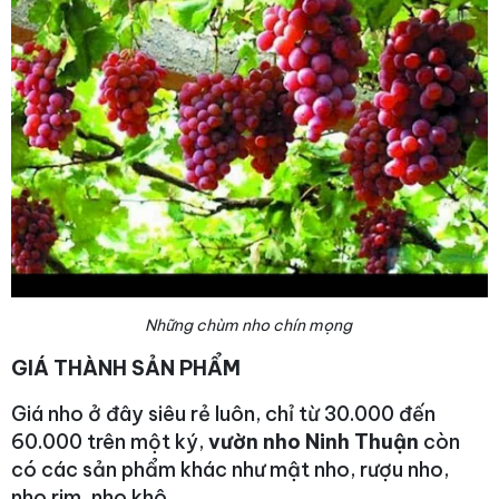
Những chùm nho chín mọng
GIÁ THÀNH SẢN PHẨM
Giá nho ở đây siêu rẻ luôn, chỉ từ 30.000 đến
60.000 trên một ký,
vườn nho Ninh Thuận
còn
có các sản phẩm khác như mật nho, rượu nho,
nho rim, nho khô.