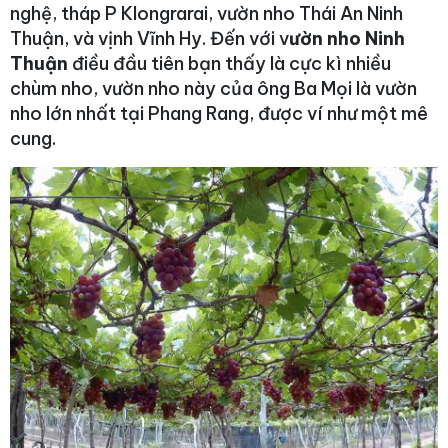
nghệ, tháp P Klongrarai, vườn nho Thái An Ninh
Thuận, và vịnh Vĩnh Hy. Đến với v
ườn nho Ninh
Thuận
điều đầu tiên bạn thấy là cực kì nhiều
chùm nho, vườn nho này của ông Ba Mọi là vườn
nho lớn nhất tại Phang Rang, được ví như một mê
cung.