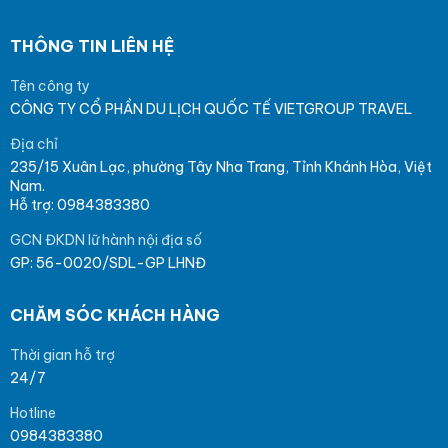
THÔNG TIN LIÊN HỆ
Tên công ty
CÔNG TY CỔ PHẦN DU LỊCH QUỐC TẾ VIETGROUP TRAVEL
Địa chỉ
235/15 Xuân Lạc, phường Tây Nha Trang, Tỉnh Khánh Hòa, Việt
Nam.
Hỗ trợ: 0984383380
GCN ĐKDN lữ hành nội địa số
GP: 56-0020/SDL-GP LHNĐ
CHĂM SÓC KHÁCH HÀNG
Thời gian hỗ trợ
24/7
Hotline
0984383380