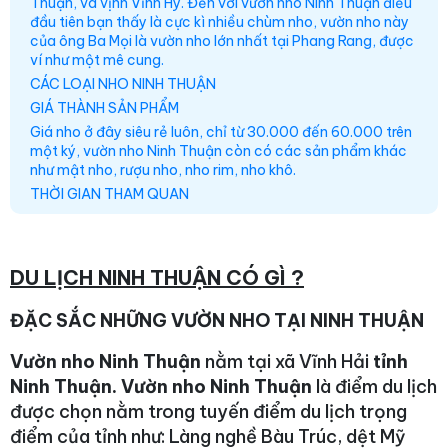
Thuận, và vịnh Vĩnh Hy. Đến với vườn nho Ninh Thuận điều
đầu tiên bạn thấy là cực kì nhiều chùm nho, vườn nho này
của ông Ba Mọi là vườn nho lớn nhất tại Phang Rang, được
ví như một mê cung.
CÁC LOẠI NHO NINH THUẬN
GIÁ THÀNH SẢN PHẨM
Giá nho ở đây siêu rẻ luôn, chỉ từ 30.000 đến 60.000 trên
một ký, vườn nho Ninh Thuận còn có các sản phẩm khác
như mật nho, rượu nho, nho rim, nho khô.
THỜI GIAN THAM QUAN
DU LỊCH NINH THUẬN CÓ GÌ ?
ĐẶC SẮC NHỮNG VƯỜN NHO TẠI NINH THUẬN
Vườn nho Ninh Thuận
nằm tại xã Vĩnh Hải
tỉnh
Ninh Thuận.
Vườn nho Ninh Thuận
là điểm du lịch
được chọn nằm trong tuyến điểm du lịch trọng
điểm của tỉnh như: Làng nghề Bàu Trúc, dệt Mỹ