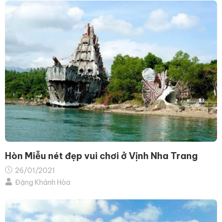
Hòn Miễu nét đẹp vui chơi ở Vịnh Nha Trang
26/01/2021
Đặng Khánh Hòa