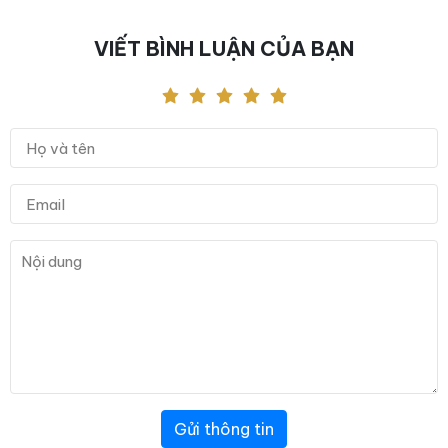
VIẾT BÌNH LUẬN CỦA BẠN
Gửi thông tin