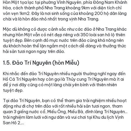
Hòn Một tọa lạc tại phường Vĩnh Nguyên, phía Đông Nam Khánh
Hòa, cách thành phố Nha Trang khoảng 9km với diện tích chỉ
vỏn vẹn 1km2. Đây là nơi sinh sống của khoảng 200 hộ dân làng
chài và là hòn đảo nhỏ nhất trong vịnh Nha Trang.
Mặc dù không có được cảnh sắc như các đảo ở Nha Trang khác
nhưng Hòn Một vẫn có nét đẹp riêng với 350 loài san hô lộ thiên
tuyệt đẹp. Bên cạnh đó mực nước trên đảo cũng khá nông nên
du khách hoàn thể lặn ngắm một cách dễ dàng và thưởng thức
hải sản tươi ngon ngay trên đảo.
1.5. Đảo Trí Nguyên (hòn Miễu)
Khi nhắc đến đảo Trí Nguyên nhiều người thường nghĩ ngay đến
Hồ Cá Trí Nguyên hay còn gọi là Thủy cung Trí Nguyên mà ít ai
để ý nơi đây cũng có một làng chài yên bình với thiên nhiên
tuyệt đẹp.
Tại đảo Trí Nguyên, bạn có thể tham gia trải nghiệm nhiều hoạt
động như đi chợ trên đảo với rất nhiều hải sản tươi ngon, tham
quan 3 giếng nước cổ, Miếu Ông, Miếu Bà, đình làng Trí Nguyên...
trải nghiệm làm lưới với ngư dân và vui chơi tại Khu du lịch Vịnh
San Hô 2,...