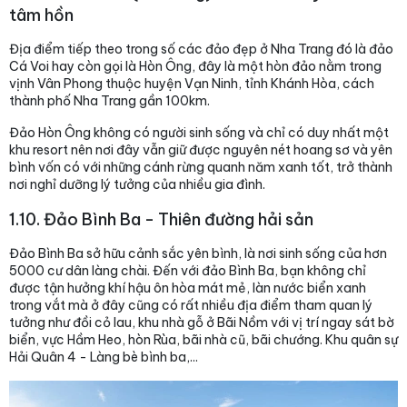
tâm hồn
Địa điểm tiếp theo trong số các đảo đẹp ở Nha Trang đó là đảo
Cá Voi hay còn gọi là Hòn Ông, đây là một hòn đảo nằm trong
vịnh Vân Phong thuộc huyện Vạn Ninh, tỉnh Khánh Hòa, cách
thành phố Nha Trang gần 100km.
Đảo Hòn Ông không có người sinh sống và chỉ có duy nhất một
khu resort nên nơi đây vẫn giữ được nguyên nét hoang sơ và yên
bình vốn có với những cánh rừng quanh năm xanh tốt, trở thành
nơi nghỉ dưỡng lý tưởng của nhiều gia đình.
1.10. Đảo Bình Ba - Thiên đường hải sản
Đảo Bình Ba sở hữu cảnh sắc yên bình, là nơi sinh sống của hơn
5000 cư dân làng chài. Đến với đảo Bình Ba, bạn không chỉ
được tận hưởng khí hậu ôn hòa mát mẻ, làn nước biển xanh
trong vắt mà ở đây cũng có rất nhiều địa điểm tham quan lý
tưởng như đồi cỏ lau, khu nhà gỗ ở Bãi Nồm với vị trí ngay sát bờ
biển, vực Hầm Heo, hòn Rùa, bãi nhà cũ, bãi chướng. Khu quân sự
Hải Quân 4 - Làng bè bình ba,...