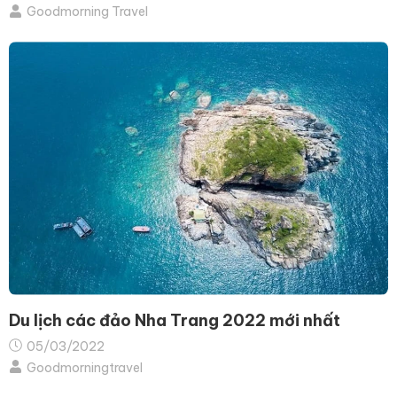
Goodmorning Travel
Du lịch các đảo Nha Trang 2022 mới nhất
05/03/2022
Goodmorningtravel