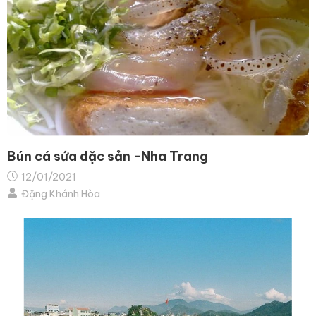
Bún cá sứa dặc sản -Nha Trang
12/01/2021
Đặng Khánh Hòa