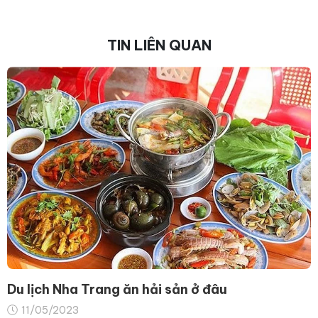
TIN LIÊN QUAN
Du lịch Nha Trang ăn hải sản ở đâu
11/05/2023