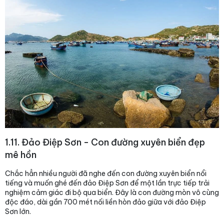
1.11. Đảo Điệp Sơn - Con đường xuyên biển đẹp
mê hồn
Chắc hẳn nhiều người đã nghe đến con đường xuyên biển nổi
tiếng và muốn ghé đến đảo Điệp Sơn để một lần trực tiếp trải
nghiệm cảm giác đi bộ qua biển. Đây là con đường mòn vô cùng
độc đáo, dài gần 700 mét nối liền hòn đảo giữa với đảo Điệp
Sơn lớn.