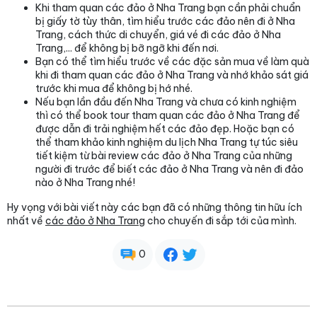
Khi tham quan các đảo ở Nha Trang bạn cần phải chuẩn
bị giấy tờ tùy thân, tìm hiểu trước các đảo nên đi ở Nha
Trang, cách thức di chuyển, giá vé đi các đảo ở Nha
Trang,... để không bị bỡ ngỡ khi đến nơi.
Bạn có thể tìm hiểu trước về các đặc sản mua về làm quà
khi đi tham quan các đảo ở Nha Trang và nhớ khảo sát giá
trước khi mua để không bị hớ nhé.
Nếu bạn lần đầu đến Nha Trang và chưa có kinh nghiệm
thì có thể book tour tham quan các đảo ở Nha Trang để
được dẫn đi trải nghiệm hết các đảo đẹp. Hoặc bạn có
thể tham khảo kinh nghiệm du lịch Nha Trang tự túc siêu
tiết kiệm từ bài review các đảo ở Nha Trang của những
người đi trước để biết các đảo ở Nha Trang và nên đi đảo
nào ở Nha Trang nhé!
Hy vọng với bài viết này các bạn đã có những thông tin hữu ích
nhất về
các đảo ở Nha Trang
cho chuyến đi sắp tới của mình.
0