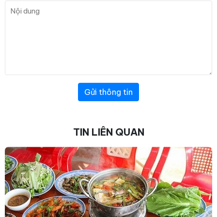
Gửi thông tin
TIN LIÊN QUAN