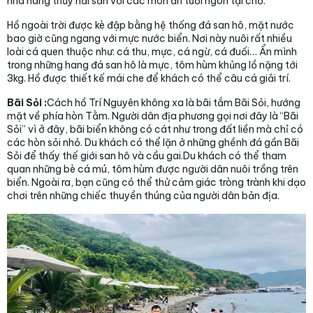
nhà hàng thủy hải sản với các món ăn tươi ngon tại chỗ.
Hồ ngoài trời được kè đập bằng hệ thống đá san hô, mặt nước
bao giờ cũng ngang với mực nước biển. Nơi này nuôi rất nhiều
loài cá quen thuộc như: cá thu, mực, cá ngừ, cá đuối… Ẩn mình
trong những hang đá san hô là mực, tôm hùm khủng lồ nặng tới
3kg. Hồ được thiết kế mái che để khách có thể câu cá giải trí.
Bãi Sỏi :
Cách hồ Trí Nguyên không xa là bãi tắm Bãi Sỏi, hướng
mặt về phía hòn Tằm. Người dân địa phương gọi nơi đây là “Bãi
Sỏi” vì ở đây, bãi biển không có cát như trong đất liền mà chỉ có
các hòn sỏi nhỏ. Du khách có thể lặn ở những ghềnh đá gần Bãi
Sỏi để thấy thế giới san hô và cầu gai.Du khách có thể tham
quan những bè cá mú, tôm hùm được người dân nuôi trồng trên
biển. Ngoài ra, bạn cũng có thể thử cảm giác tròng trành khi dạo
chơi trên những chiếc thuyền thúng của người dân bản địa.