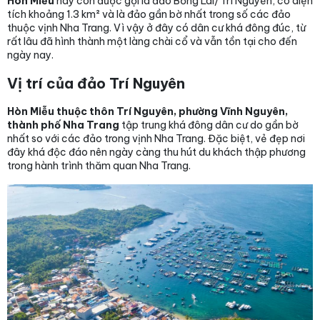
Hòn Miễu
hay còn được gọi là đảo Bồng Lai/Trí Nguyễn, có diện
tích khoảng 1.3 km² và là đảo gần bờ nhất trong số các đảo
thuộc vịnh Nha Trang. Vì vậy ở đây có dân cư khá đông đúc, từ
rất lâu đã hình thành một làng chài cổ và vẫn tồn tại cho đến
ngày nay.
Vị trí của đảo Trí Nguyên
Hòn Miễu thuộc thôn Trí Nguyên, phường Vĩnh Nguyên,
thành phố Nha Trang
tập trung khá đông dân cư do gần bờ
nhất so với các đảo trong vịnh Nha Trang. Đặc biệt, vẻ đẹp nơi
đây khá độc đáo nên ngày càng thu hút du khách thập phương
trong hành trình thăm quan Nha Trang.