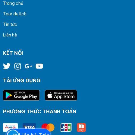
Trang chủ
Tour du lịch
Tin tức
Liên hệ
KẾT NỐI
TẢI ỨNG DỤNG
PHƯƠNG THỨC THANH TOÁN