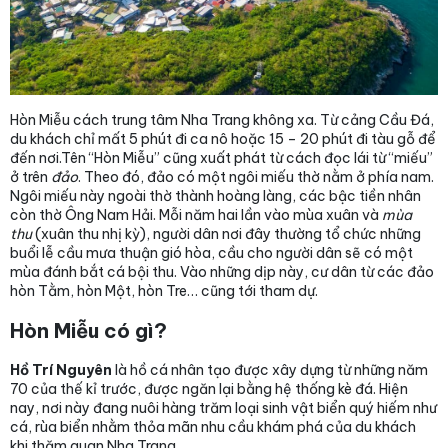
Hòn Miễu cách trung tâm Nha Trang không xa. Từ cảng Cầu Đá,
du khách chỉ mất 5 phút đi ca nô hoặc 15 – 20 phút đi tàu gỗ để
đến nơi.Tên “Hòn Miễu” cũng xuất phát từ cách đọc lái từ “miếu”
ở trên
đảo
. Theo đó, đảo có một ngôi miếu thờ nằm ở phía nam.
Ngôi miếu này ngoài thờ thành hoàng làng, các bậc tiền nhân
còn thờ Ông Nam Hải. Mỗi năm hai lần vào mùa xuân và
mùa
thu
(xuân thu nhị kỳ), người dân nơi đây thường tổ chức những
buổi lễ cầu mưa thuận gió hòa, cầu cho người dân sẽ có một
mùa đánh bắt cá bội thu. Vào những dịp này, cư dân từ các đảo
hòn Tằm, hòn Một, hòn Tre… cũng tới tham dự.
Hòn Miễu có gì?
Hồ Trí Nguyên
là hồ cá nhân tạo được xây dựng từ những năm
70 của thế kỉ trước, được ngăn lại bằng hệ thống kè đá. Hiện
nay, nơi này đang nuôi hàng trăm loại sinh vật biển quý hiếm như
cá, rùa biển nhằm thỏa mãn nhu cầu khám phá của du khách
khi thăm quan Nha Trang.