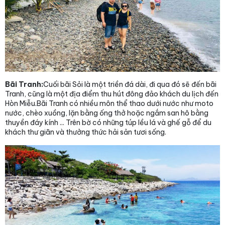
Bãi Tranh:
Cuối bãi Sỏi là một triền đá dài, đi qua đó sẽ đến bãi
Tranh, cũng là một địa điểm thu hút đông đảo khách du lịch đến
Hòn Miễu.Bãi Tranh có nhiều môn thể thao dưới nước như moto
nước, chèo xuồng, lặn bằng ống thở hoặc ngắm san hô bằng
thuyền đáy kính ... Trên bờ có những túp lều lá và ghế gỗ để du
khách thư giãn và thưởng thức hải sản tươi sống.