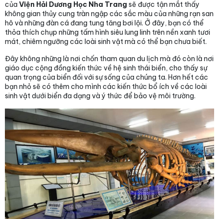
của
Viện Hải Dương Học Nha Trang
sẽ được tận mắt thấy
không gian thủy cung tràn ngập các sắc màu của những rạn san
hô và những đàn cá đang tung tăng bơi lội. Ở đây, bạn có thể
thỏa thích chụp những tấm hình siêu lung linh trên nền xanh tươi
mát, chiêm ngưỡng các loài sinh vật mà có thể bạn chưa biết.
Đây không những là nơi chốn tham quan du lịch mà đó còn là nơi
giáo dục cộng đồng kiến thức về hệ sinh thái biển, cho thấy sự
quan trọng của biển đối với sự sống của chúng ta. Hơn hết các
bạn nhỏ sẽ có thêm cho mình các kiến thức bổ ích về các loài
sinh vật dưới biển đa dạng và ý thức để bảo vệ môi trường.