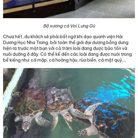
Bộ xương cá Voi Lưng Gù
Chưa hết, du khách sẽ phải bất ngờ khi dạo quanh viện Hải
Dương Học Nha Trang, bởi toàn thế giới đại dương bỗng dưng
hiện ra trước mặt bạn với cả trăm loài đang được bảo tồn và
nuôi dưỡng ở đây. Có thể kể đến các loài đang được nuôi trong
bể kiếng như: cá mập, cá hoàng hậu, rùa biển, cá mặt quỷ,...