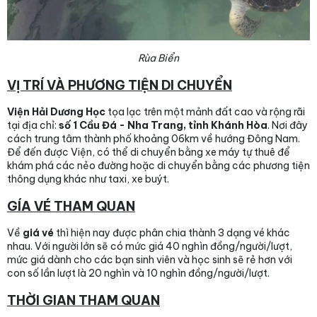
Rùa Biển
VỊ TRÍ VÀ PHƯƠNG TIỆN DI CHUYỂN
Viện Hải Dương Học
tọa lạc trên một mảnh đất cao và rộng rãi
tại địa chỉ:
số 1 Cầu Đá - Nha Trang, tỉnh Khánh Hòa
. Nơi đây
cách trung tâm thành phố khoảng 06km về hướng Đông Nam.
Để đến được Viện, có thể di chuyển bằng xe máy tự thuê để
khám phá các nẻo đường hoặc di chuyển bằng các phương tiện
thông dụng khác như taxi, xe buýt.
GÍA VÉ THAM QUAN
Về
giá vé
thì hiện nay được phân chia thành 3 dạng vé khác
nhau. Với người lớn sẽ có mức giá 40 nghìn đồng/người/lượt,
mức giá dành cho các bạn sinh viên và học sinh sẽ rẻ hơn với
con số lần lượt là 20 nghìn và 10 nghìn đồng/người/lượt.
THỜI GIAN THAM QUAN