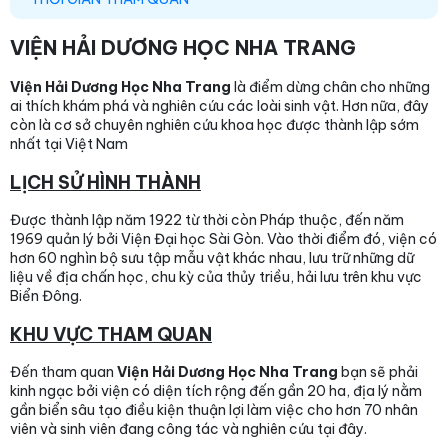
VIỆN HẢI DƯƠNG HỌC NHA TRANG
Viện Hải Dương Học Nha Trang
là điểm dừng chân cho những
ai thích khám phá và nghiên cứu các loài sinh vật. Hơn nữa, đây
còn là cơ sở chuyên nghiên cứu khoa học được thành lập sớm
nhất tại Việt Nam
LỊCH SỬ HÌNH THÀNH
Được thành lập năm 1922 từ thời còn Pháp thuộc, đến năm
1969 quản lý bởi Viện Đại học Sài Gòn. Vào thời điểm đó, viện có
hơn 60 nghìn bộ sưu tập mẫu vật khác nhau, lưu trữ những dữ
liệu về địa chấn học, chu kỳ của thủy triều, hải lưu trên khu vực
Biển Đông.
KHU VỰC THAM QUAN
Đến tham quan
Viện Hải Dương Học Nha Trang
bạn sẽ phải
kinh ngạc bởi viện có diện tích rộng đến gần 20 ha, địa lý nằm
gần biển sâu tạo điều kiện thuận lợi làm việc cho hơn 70 nhân
viên và sinh viên đang công tác và nghiên cứu tại đây.