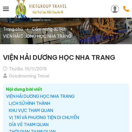
Trang chủ
Cẩm nang du lịch
VIỆN HẢI DƯƠNG HỌC NHA TRANG
VIỆN HẢI DƯƠNG HỌC NHA TRANG
Thứ Ba, 19/11/2019
Goodmorning Travel
Nội dung bài viết
VIỆN HẢI DƯƠNG HỌC NHA TRANG
LỊCH SỬ HÌNH THÀNH
KHU VỰC THAM QUAN
VỊ TRÍ VÀ PHƯƠNG TIỆN DI CHUYỂN
GÍA VÉ THAM QUAN
THỜI GIAN THAM QUAN