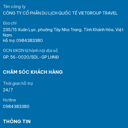
Tên công ty
CÔNG TY CỔ PHẦN DU LỊCH QUỐC TẾ VIETGROUP TRAVEL
Địa chỉ
235/15 Xuân Lạc, phường Tây Nha Trang, Tỉnh Khánh Hòa, Việt
Nam.
Hỗ trợ: 0984383380
GCN ĐKDN lữ hành nội địa số
GP: 56-0020/SDL-GP LHNĐ
CHĂM SÓC KHÁCH HÀNG
Thời gian hỗ trợ
24/7
Hotline
0984383380
THÔNG TIN