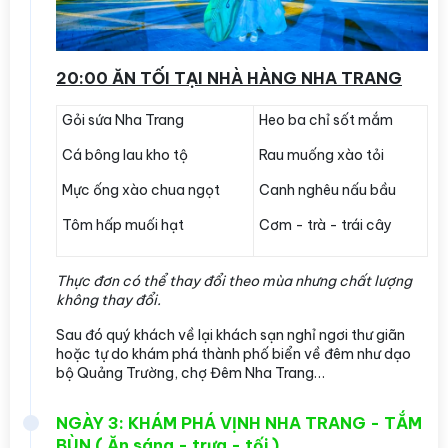
20:00 ĂN TỐI TẠI NHÀ HÀNG NHA TRANG
Gỏi sứa Nha Trang
Heo ba chỉ sốt mắm
Cá bông lau kho tộ
Rau muống xào tỏi
Mực ống xào chua ngọt
Canh nghêu nấu bầu
Tôm hấp muối hạt
Cơm - trà - trái cây
Thực đơn có thể thay đổi theo mùa nhưng chất lượng
không thay đổi.
Sau đó quý khách về lại khách sạn nghỉ ngơi thư giãn
hoặc tự do khám phá thành phố biển về đêm như dạo
bộ Quảng Trường, chợ Đêm Nha Trang…
NGÀY 3: KHÁM PHÁ VỊNH NHA TRANG - TẮM
BÙN ( Ăn sáng - trưa - tối )