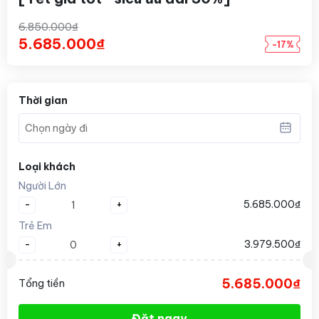
6.850.000₫
5.685.000₫
-17%
Thời gian
Loại khách
Người Lớn
-
+
5.685.000₫
Trẻ Em
-
+
3.979.500₫
5.685.000₫
Tổng tiền
Đặt ngay