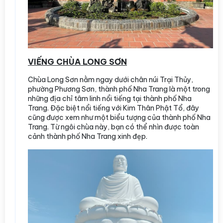
VIẾNG CHÙA LONG SƠN
Chùa Long Sơn nằm ngay dưới chân núi Trại Thủy,
phường Phương Sơn, thành phố Nha Trang là một trong
những địa chỉ tâm linh nổi tiếng tại thành phố Nha
Trang. Đặc biệt nổi tiếng với Kim Thân Phật Tổ, đây
cũng được xem như một biểu tượng của thành phố Nha
Trang. Từ ngôi chùa này, bạn có thể nhìn được toàn
cảnh thành phố Nha Trang xinh đẹp.