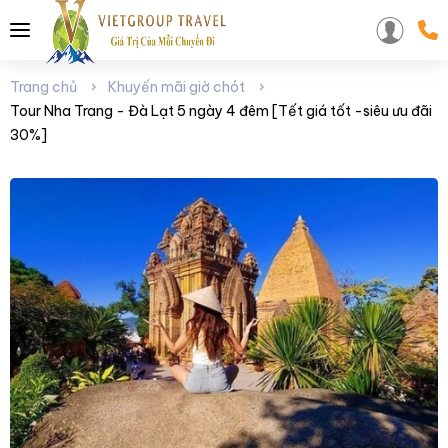
Trang chủ
Khuyến mãi giờ chót
Tour Nha Trang - Đà Lạt 5 ngày 4 đêm [Tết giá tốt -siêu ưu đãi
30%]