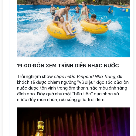
19:00 ĐÓN XEM TRÌNH DIỄN NHẠC NƯỚC
Trải nghiệm show
nhạc nước Vinpearl Nha Trang
, du
khách sẽ được chiêm ngưỡng “vũ điệu” đặc sắc của làn
nước được tôn vinh trong âm thanh, sắc màu ánh sáng
đỉnh cao. Đây quả như một “bữa tiệc” của nhạc và
nước đầy mãn nhãn, rực sáng giữa trời đêm.