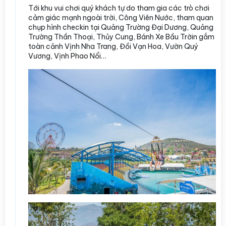
Tới khu vui chơi quý khách tự do tham gia các trò chơi
cảm giác mạnh ngoài trời, Công Viên Nước, tham quan
chụp hình checkin tại Quảng Trường Đại Dương, Quảng
Trường Thần Thoại, Thủy Cung, Bánh Xe Bầu Trờin gắm
toàn cảnh Vịnh Nha Trang, Đồi Vạn Hoa, Vườn Quý
Vương, Vịnh Phao Nổi…