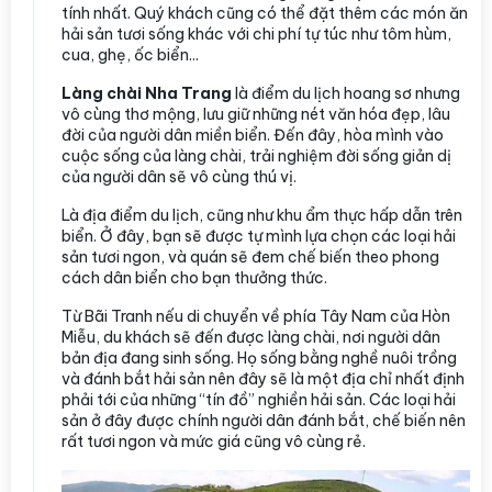
tính nhất. Quý khách cũng có thể đặt thêm các món ăn
hải sản tươi sống khác với chi phí tự túc như tôm hùm,
cua, ghẹ, ốc biển...
Làng chài Nha Trang
là điểm du lịch hoang sơ nhưng
vô cùng thơ mộng, lưu giữ những nét văn hóa đẹp, lâu
đời của người dân miền biển. Đến đây, hòa mình vào
cuộc sống của làng chài, trải nghiệm đời sống giản dị
của người dân sẽ vô cùng thú vị.
Là địa điểm du lịch, cũng như khu ẩm thực hấp dẫn trên
biển. Ở đây, bạn sẽ được tự mình lựa chọn các loại hải
sản tươi ngon, và quán sẽ đem chế biến theo phong
cách dân biển cho bạn thưởng thức.
Từ Bãi Tranh nếu di chuyển về phía Tây Nam của Hòn
Miễu, du khách sẽ đến được làng chài, nơi người dân
bản địa đang sinh sống. Họ sống bằng nghề nuôi trồng
và đánh bắt hải sản nên đây sẽ là một địa chỉ nhất định
phải tới của những “tín đồ” nghiền hải sản. Các loại hải
sản ở đây được chính người dân đánh bắt, chế biến nên
rất tươi ngon và mức giá cũng vô cùng rẻ.