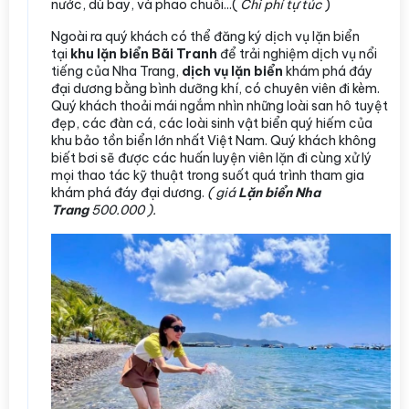
nước, dù bay, và phao chuối...(
Chi phí tự túc
)
Ngoài ra quý khách có thể đăng ký dịch vụ lặn biển
tại
khu lặn biển Bãi Tranh
để trải nghiệm dịch vụ nổi
tiếng của Nha Trang,
dịch vụ lặn biển
khám phá đáy
đại dương
bằng bình dưỡng khí, có chuyên viên đi kèm.
Quý khách thoải mái ngắm nhìn những loài san hô tuyệt
đẹp, các đàn cá, các loài sinh vật biển quý hiếm của
khu bảo tồn biển lớn nhất Việt Nam. Quý khách không
biết bơi sẽ được các huấn luyện viên lặn đi cùng xử lý
mọi thao tác kỹ thuật trong suốt quá trình tham gia
khám phá đáy đại dương.
( giá
Lặn biển Nha
Trang
500.000 ).