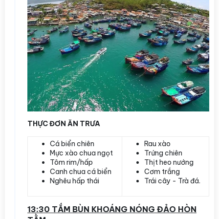
THỰC ĐƠN ĂN TRƯA
Cá biển chiên
Rau xào
Mực xào chua ngọt
Trứng chiên
Tôm rim/hấp
Thịt heo nướng
Canh chua cá biển
Cơm trắng
Nghêu hấp thái
Trái cây - Trà đá.
13:30 TẮM BÙN KHOÁNG NÓNG ĐẢO HÒN