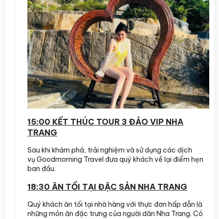
15:00 KẾT THÚC TOUR 3 ĐẢO VIP NHA
TRANG
Sau khi khám phá, trải nghiệm và sử dụng các dịch
vụ Goodmorning Travel đưa quý khách về lại điểm hẹn
ban đầu.
18:30 ĂN TỐI TẠI ĐẶC SẢN NHA TRANG
Quý khách ăn tối tại nhà hàng với thực đơn hấp dẫn là
những món ăn đặc trưng của người dân Nha Trang. Có