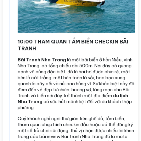
10:00 THAM QUAN TẮM BIỂN CHECKIN BÃI
TRANH
Bãi Tranh Nha Trang
là một bãi biển ở hòn Miễu, vịnh
Nha Trang, có tổng chiều dài 500m. Nơi đây có quang
cảnh vô cùng đặc biệt, đó là hai bờ được chia rẽ, một
bên là cát trắng, một bên toàn là sỏi, bao bọc xung
quanh là cây cối và núi cao hùng vĩ. Sự khác biệt này đã
đem đến vẻ đẹp tự nhiên, hoang sơ, lãng mạn cho Bãi
Tranh và biến nơi đây trở thành một địa điểm
du lịch
Nha Trang
có sức hút mãnh liệt đối với du khách thập
phương.
Quý khách nghỉ ngơi thư giãn trên ghế dù, tắm biển,
tham quan chụp hình checkin đảo hoặc có thể đăng ký
một số trò chơi sôi động, thú vị nhận được nhiều lời khen
trong các bài review Bãi Tranh Nha Trang đó là moto