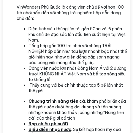
VinWonders Phú Quốc là công viên chủ đề với hơn 100
trò chơi hấp dẫn với những trải nghiệm hấp dẫn đang
chờ đón:
Diện tích siêu khủng lên tới gần 50ha với 6 phân
khu chủ đề đặc sắc lần đầu tiên xuất hiện tại Việt
Nam.
Tổng hợp gần 100 trò chơi với những TRẢI
NGHIỆM hấp dẫn như: tàu lượn nhanh bậc nhất thế
giới hiện nay, show diễn đẳng cấp sánh ngang
các công viên hàng đầu thế giới,…
Công viên nước lớn nhất Đông Nam Á với 2 đường
trượt KHỦNG NHẤT Việt Nam và bể tạo sóng siêu
to khổng lồ.
Thủy cung với bể chính thuộc top 5 bể lớn nhất
thế giới.
Chương trình nàng tiên cá
, khám phá bí ẩn của
thế giới nước dưới lòng đại dương và tận hưởng
những khoảnh khắc thú vị cùng những “Nàng tiên
cá” của thế giới cổ tích
Rạp chiếu phim 5D
Biểu diễn nhạc nước
. Sự kết hợp hoàn mỹ của