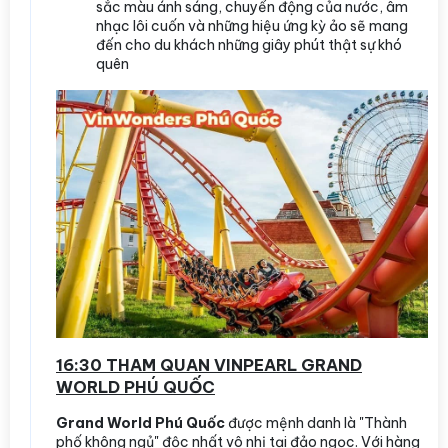
sắc màu ánh sáng, chuyển động của nước, âm
nhạc lôi cuốn và những hiệu ứng kỳ ảo sẽ mang
đến cho du khách những giây phút thật sự khó
quên
16:30 THAM QUAN VINPEARL GRAND
WORLD PHÚ QUỐC
Grand World Phú Quốc
được mệnh danh là "Thành
phố không ngủ" độc nhất vô nhị tại đảo ngọc. Với hàng