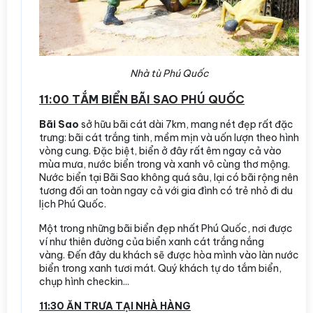
Nhà tù Phú Quốc
11:00 TẮM BIỂN BÃI SAO PHÚ QUỐC
Bãi Sao
sở hữu bãi cát dài 7km, mang nét đẹp rất đặc
trưng: bãi cát trắng tinh, mềm mịn và uốn lượn theo hình
vòng cung. Đặc biệt, biển ở đây rất êm ngay cả vào
mùa mưa, nước biển trong và xanh vô cùng thơ mộng.
Nước biển tại Bãi Sao không quá sâu, lại có bãi rộng nên
tương đối an toàn ngay cả với gia đình có trẻ nhỏ đi du
lịch Phú Quốc.
Một trong những bãi biển đẹp nhất Phú Quốc, nơi được
ví như thiên đường của biển xanh cát trắng nắng
vàng. Đến đây du khách sẽ được hòa mình vào làn nước
biển trong xanh tươi mát. Quý khách tự do tắm biển,
chụp hình checkin...
11:30 ĂN TRƯA TẠI NHÀ HÀNG