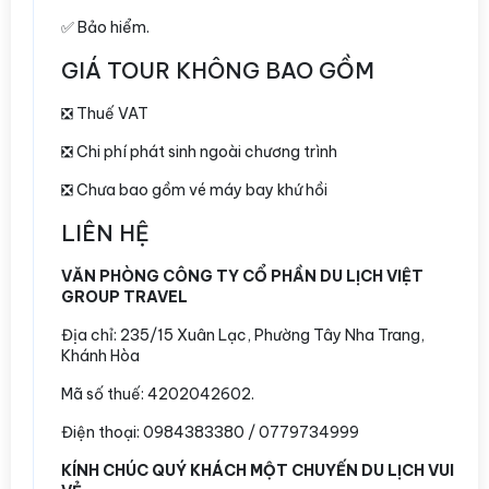
✅ Bảo hiểm.
GIÁ TOUR KHÔNG BAO GỒM
❎ Thuế VAT
❎ Chi phí phát sinh ngoài chương trình
❎ Chưa bao gồm vé máy bay khứ hồi
LIÊN HỆ
VĂN PHÒNG CÔNG TY CỔ PHẦN DU LỊCH VIỆT
GROUP TRAVEL
Địa chỉ:
235/15 Xuân Lạc, Phường Tây Nha Trang,
Khánh Hòa
Mã số thuế: 4202042602.
Điện thoại: 0984383380 / 0779734999
KÍNH CHÚC QUÝ KHÁCH MỘT CHUYẾN DU LỊCH VUI