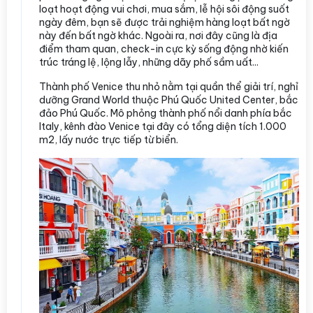
loạt hoạt động vui chơi, mua sắm, lễ hội sôi động suốt
ngày đêm, bạn sẽ được trải nghiệm hàng loạt bất ngờ
này đến bất ngờ khác. Ngoài ra, nơi đây cũng là địa
điểm tham quan, check-in cực kỳ sống động nhờ kiến
trúc tráng lệ, lộng lẫy, những dãy phố sầm uất...
Thành phố Venice thu nhỏ nằm tại quần thể giải trí, nghỉ
dưỡng Grand World thuộc Phú Quốc United Center, bắc
đảo Phú Quốc. Mô phỏng thành phố nổi danh phía bắc
Italy, kênh đào Venice tại đây có tổng diện tích 1.000
m2, lấy nước trực tiếp từ biển.