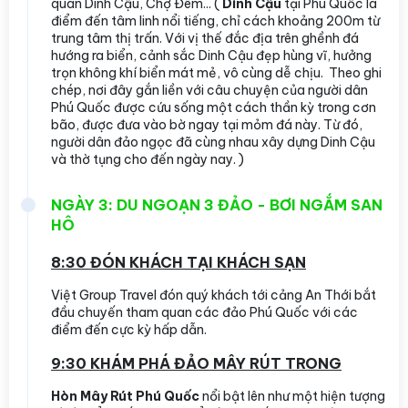
quan Dinh Cậu, Chợ Đêm... (
Dinh Cậu
tại Phú Quốc là
điểm đến tâm linh nổi tiếng, chỉ cách khoảng 200m từ
trung tâm thị trấn. Với vị thế đắc địa trên ghềnh đá
hướng ra biển, cảnh sắc Dinh Cậu đẹp hùng vĩ, hưởng
trọn không khí biển mát mẻ, vô cùng dễ chịu. Theo ghi
chép, nơi đây gắn liền với câu chuyện của người dân
Phú Quốc được cứu sống một cách thần kỳ trong cơn
bão, được đưa vào bờ ngay tại mỏm đá này. Từ đó,
người dân đảo ngọc đã cùng nhau xây dựng Dinh Cậu
và thờ tụng cho đến ngày nay. )
NGÀY 3: DU NGOẠN 3 ĐẢO - BƠI NGẮM SAN
HÔ
8:30 ĐÓN KHÁCH TẠI KHÁCH SẠN
Việt Group Travel đón quý khách tới cảng An Thới bắt
đầu chuyến tham quan các đảo Phú Quốc với các
điểm đến cực kỳ hấp dẫn.
9:30 KHÁM PHÁ ĐẢO MÂY RÚT TRONG
Hòn Mây Rút Phú Quốc
nổi bật lên như một hiện tượng