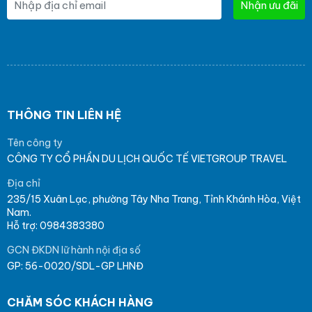
Nhận ưu đãi
THÔNG TIN LIÊN HỆ
Tên công ty
CÔNG TY CỔ PHẦN DU LỊCH QUỐC TẾ VIETGROUP TRAVEL
Địa chỉ
235/15 Xuân Lạc, phường Tây Nha Trang, Tỉnh Khánh Hòa, Việt
Nam.
Hỗ trợ: 0984383380
GCN ĐKDN lữ hành nội địa số
GP: 56-0020/SDL-GP LHNĐ
CHĂM SÓC KHÁCH HÀNG