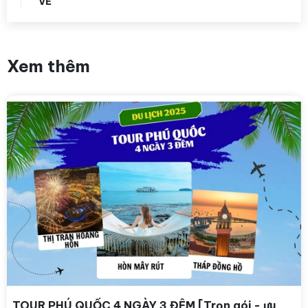
VẺ
Xem thêm
TOUR PHÚ QUỐC 4 NGÀY 3 ĐÊM [Trọn gói - ưu