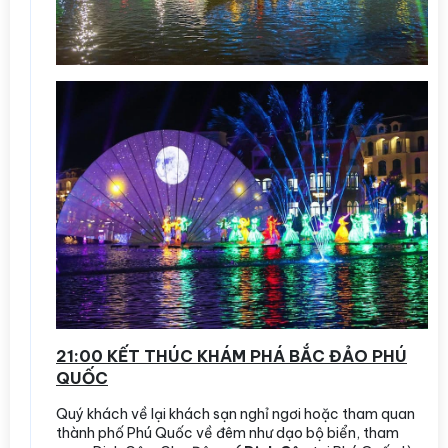
21:00 KẾT THÚC KHÁM PHÁ BẮC ĐẢO PHÚ
QUỐC
Quý khách về lại khách sạn nghỉ ngơi hoặc tham quan
thành phố Phú Quốc về đêm như dạo bộ biển, tham