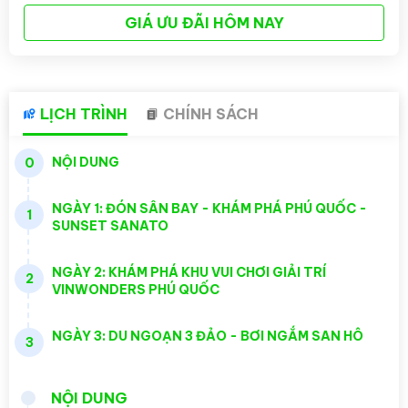
GIÁ ƯU ĐÃI HÔM NAY
LỊCH TRÌNH
CHÍNH SÁCH
NỘI DUNG
0
NGÀY 1: ĐÓN SÂN BAY - KHÁM PHÁ PHÚ QUỐC -
1
SUNSET SANATO
NGÀY 2: KHÁM PHÁ KHU VUI CHƠI GIẢI TRÍ
2
VINWONDERS PHÚ QUỐC
NGÀY 3: DU NGOẠN 3 ĐẢO - BƠI NGẮM SAN HÔ
3
NỘI DUNG