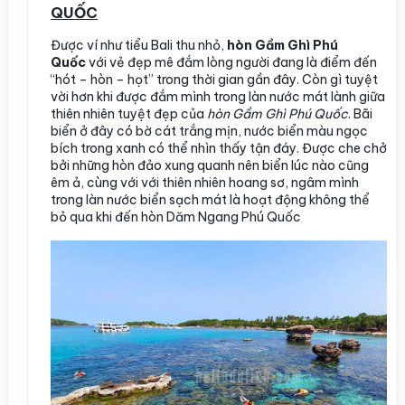
QUỐC
Được ví như tiểu Bali thu nhỏ,
hòn Gầm Ghì Phú
Quốc
với vẻ đẹp mê đắm lòng người đang là điểm đến
“hót – hòn – họt” trong thời gian gần đây. Còn gì tuyệt
vời hơn khi được đắm mình trong làn nước mát lành giữa
thiên nhiên tuyệt đẹp của
hòn Gầm Ghì Phú Quốc
. Bãi
biển ở đây có bờ cát trắng mịn, nước biển màu ngọc
bích trong xanh có thể nhìn thấy tận đáy. Được che chở
bởi những hòn đảo xung quanh nên biển lúc nào cũng
êm ả, cùng với với thiên nhiên hoang sơ, ngâm mình
trong làn nước biển sạch mát là hoạt động không thể
bỏ qua khi đến hòn Dăm Ngang Phú Quốc