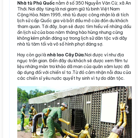
Nhà tù Phú Quốc
nằm ở số 350 Nguyễn Văn Cừ, xã An
Thới. Nơi đây từng là nơi giam giữ tù binh Việt Nam
Cộng Hòa. Năm 1995, nhà tù được công nhận là di tích
lịch sử cấp Quốc gia và bắt đầu mở cửa đón du khách
tham quan. Tới đây, bạn sẽ được tìm hiểu về những dấu
ấn lịch sử của bao năm tháng hào hùng nhưng cũng
không kém phần đáng sợ trong lịch sử dân tộc với dãy
nhà tù tăm tối và vô số hình phạt đáng sợ.
Hay còn gọi là
nhà lao Cây Dừa
.Nơi được ví như địa
ngục trần gian. Đến đây du khách sẽ được xem film tư
liệu những màn tra khảo dã man của quân xâm lược đã
áp dụng đối với chiến sĩ ta .Từ đó cảm nhận nỗi đau của
các chiến sĩ yêu nước quyết hy sinh vì tự do dân tộc.