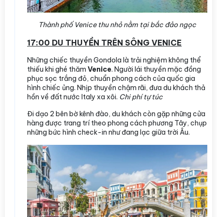
Thành phố Venice thu nhỏ nằm tại bắc đảo ngọc
17:00 DU THUYỀN TRÊN SÔNG VENICE
Những chiếc thuyền Gondola
là trải nghiệm không thể
thiếu khi ghé thăm
Venice
. Người lái thuyền mặc đồng
phục sọc trắng đỏ, chuẩn phong cách của quốc gia
hình chiếc ủng. Nhịp thuyền chậm rãi, đưa du khách thả
hồn về đất nước Italy xa xôi.
Chi phí tự túc
Đi dạo 2 bên bờ kênh đào, du khách còn gặp những cửa
hàng được trang trí theo phong cách phương Tây, chụp
những bức hình check-in như đang lạc giữa trời Âu.