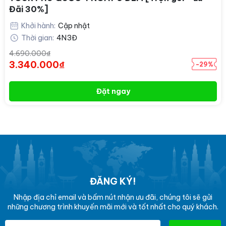
Đãi 30%]
Khởi hành:
Cập nhật
Thời gian:
4N3Đ
4.690.000₫
3.340.000₫
-29%
Đặt ngay
ĐĂNG KÝ!
Nhập địa chỉ email và bấm nút nhận ưu đãi, chúng tôi sẽ gửi
những chương trình khuyến mãi mới và tốt nhất cho quý khách.