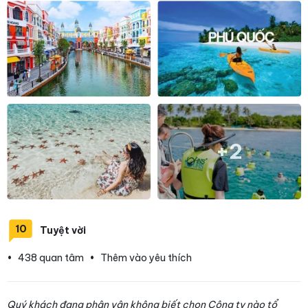
+2
10
Tuyệt vời
•
438 quan tâm
•
Thêm vào yêu thích
Quý khách đang phân vân không biết chọn Công ty nào tổ