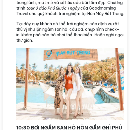
trong lành, mát mẻ và sở hữu các bãi tắm đẹp. Chương
trình
tour 3 đảo Phú Quốc 1 ngày
của Goodmorning
Travel cho quý khách trải nghiệm tại Hòn Mây Rút Trong.
Tại đây quý khách có thể trải nghiệm các dịch vụ rất
thú vị như lặn ngắm san hô, câu cá, chụp hình check-
in, khám phá các trò chơi thể thao biển...Hoặc nghỉ ngơi
thư giãn.
10:30 BƠI NGẮM SAN HÔ HÒN GẦM GHÌ PHÚ