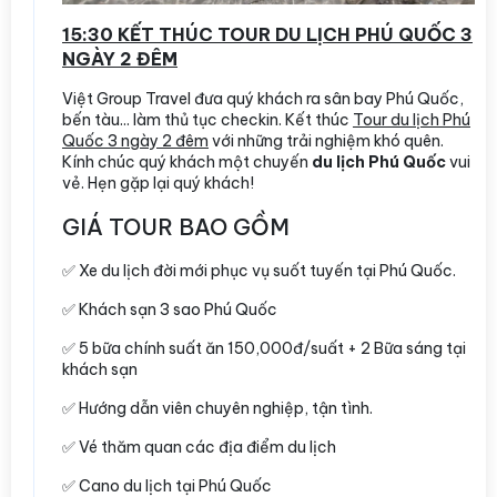
15:30 KẾT THÚC TOUR DU LỊCH PHÚ QUỐC 3
NGÀY 2 ĐÊM
Việt Group Travel đưa quý khách ra sân bay Phú Quốc,
bến tàu... làm thủ tục checkin. Kết thúc
Tour du lịch Phú
Quốc 3 ngày 2 đêm
với những trải nghiệm khó quên.
Kính chúc quý khách một chuyến
du lịch Phú Quốc
vui
vẻ. Hẹn gặp lại quý khách!
GIÁ TOUR BAO GỒM
✅ Xe du lịch đời mới phục vụ suốt tuyến tại Phú Quốc.
✅ Khách sạn 3 sao Phú Quốc
✅ 5 bữa chính suất ăn 150,000đ/suất + 2 Bữa sáng tại
khách sạn
✅ Hướng dẫn viên chuyên nghiệp, tận tình.
✅ Vé thăm quan các địa điểm du lịch
✅ Cano du lịch tại Phú Quốc