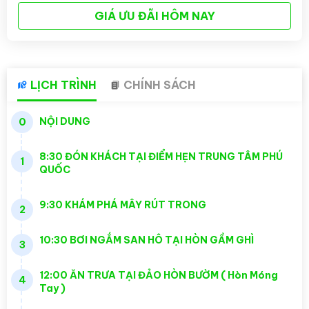
GIÁ ƯU ĐÃI HÔM NAY
LỊCH TRÌNH
CHÍNH SÁCH
NỘI DUNG
0
8:30 ĐÓN KHÁCH TẠI ĐIỂM HẸN TRUNG TÂM PHÚ
1
QUỐC
9:30 KHÁM PHÁ MÂY RÚT TRONG
2
10:30 BƠI NGẮM SAN HÔ TẠI HÒN GẦM GHÌ
3
12:00 ĂN TRƯA TẠI ĐẢO HÒN BƯỜM ( Hòn Móng
4
Tay )