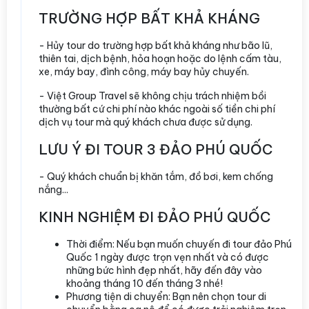
TRƯỜNG HỢP BẤT KHẢ KHÁNG
- Hủy tour do trường hợp bất khả kháng như bão lũ,
thiên tai, dịch bệnh, hỏa hoạn hoặc do lệnh cấm tàu,
xe, máy bay, đình công, máy bay hủy chuyến.
- Việt Group Travel sẽ không chịu trách nhiệm bồi
thường bất cứ chi phí nào khác ngoài số tiền chi phí
dịch vụ tour mà quý khách chưa được sử dụng.
LƯU Ý ĐI TOUR 3 ĐẢO PHÚ QUỐC
- Quý khách chuẩn bị khăn tắm, đồ bơi, kem chống
nắng...
KINH NGHIỆM ĐI ĐẢO PHÚ QUỐC
Thời điểm: Nếu bạn muốn chuyến đi tour đảo Phú
Quốc 1 ngày được trọn vẹn nhất và có được
những bức hình đẹp nhất, hãy đến đây vào
khoảng tháng 10 đến tháng 3 nhé!
Phương tiện di chuyển: Bạn nên chọn tour di