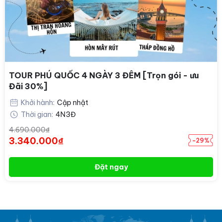
TOUR PHÚ QUỐC 4 NGÀY 3 ĐÊM [Trọn gói - ưu
Đãi 30%]
Khởi hành:
Cập nhật
Thời gian:
4N3Đ
4.690.000₫
3.340.000₫
-29%
Đặt ngay