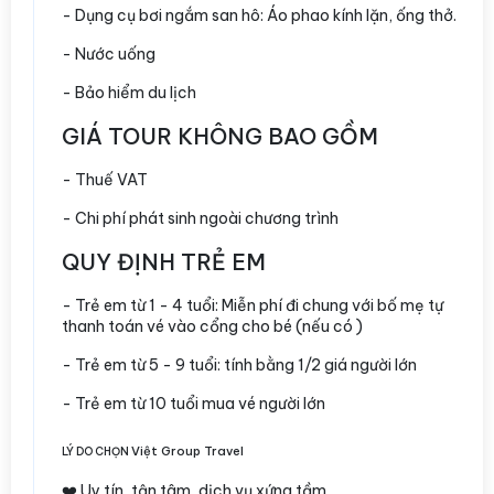
- Dụng cụ bơi ngắm san hô: Áo phao kính lặn, ống thở.
- Nước uống
- Bảo hiểm du lịch
GIÁ TOUR KHÔNG BAO GỒM
- Thuế VAT
- Chi phí phát sinh ngoài chương trình
QUY ĐỊNH TRẺ EM
- Trẻ em từ 1 - 4 tuổi: Miễn phí đi chung với bố mẹ tự
thanh toán vé vào cổng cho bé (nếu có )
- Trẻ em từ 5 - 9 tuổi: tính bằng 1/2 giá người lớn
- Trẻ em từ 10 tuổi mua vé người lớn
Việt Group Travel
LÝ DO CHỌN
❤️ Uy tín, tận tâm, dịch vụ xứng tầm