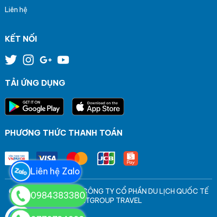
Liên hệ
KẾT NỐI
TẢI ỨNG DỤNG
PHƯƠNG THỨC THANH TOÁN
Liên hệ Zalo
© Bản quyền thuộc về CÔNG TY CỔ PHẦN DU LỊCH QUỐC TẾ
0984383380
VIETGROUP TRAVEL