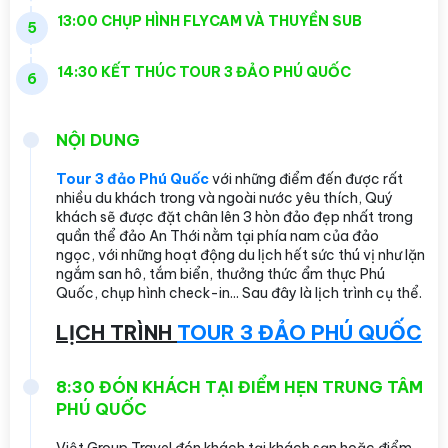
13:00 CHỤP HÌNH FLYCAM VÀ THUYỀN SUB
5
14:30 KẾT THÚC TOUR 3 ĐẢO PHÚ QUỐC
6
NỘI DUNG
Tour 3 đảo Phú Quốc
với những điểm đến được rất
nhiều du khách trong và ngoài nước yêu thích, Quý
khách sẽ được đặt chân lên 3 hòn đảo đẹp nhất trong
quần thể đảo An Thới nằm tại phía nam của đảo
ngọc, với những hoạt động du lịch hết sức thú vị như lặn
ngắm san hô, tắm biển, thưởng thức ẩm thực Phú
Quốc, chụp hình check-in... Sau đây là lịch trình cụ thể.
LỊCH TRÌNH
TOUR 3 ĐẢO PHÚ QUỐC
8:30 ĐÓN KHÁCH TẠI ĐIỂM HẸN TRUNG TÂM
PHÚ QUỐC
Việt Group Travel đón khách tại khách sạn hoặc điểm