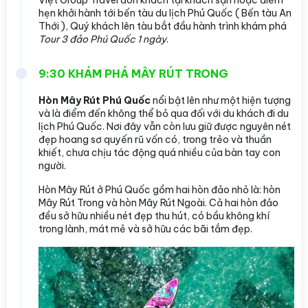
hẹn khởi hành tới bến tàu du lịch Phú Quốc ( Bến tàu An
Thới ), Quý khách lên tàu bắt đầu hành trình khám phá
Tour 3 đảo Phú Quốc 1 ngày
.
9:30 KHÁM PHÁ MÂY RÚT TRONG
Hòn Mây Rút Phú Quốc
nổi bật lên như một hiện tượng
và là điểm đến không thể bỏ qua đối với du khách đi du
lịch Phú Quốc. Nơi đây vẫn còn lưu giữ được nguyên nét
đẹp hoang sơ quyến rũ vốn có, trong trẻo và thuần
khiết, chưa chịu tác động quá nhiều của bàn tay con
người.
Hòn Mây Rút ở Phú Quốc gồm hai hòn đảo nhỏ là: hòn
Mây Rút Trong và hòn Mây Rút Ngoài. Cả hai hòn đảo
đều sở hữu nhiều nét đẹp thu hút, có bầu không khí
trong lành, mát mẻ và sở hữu các bãi tắm đẹp.