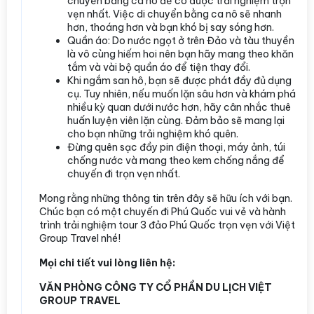
chuyển bằng ca nô để có được trải nghiệm trọn
vẹn nhất. Việc di chuyển bằng ca nô sẽ nhanh
hơn, thoáng hơn và bạn khó bị say sóng hơn.
Quần áo: Do nước ngọt ở trên Đảo và tàu thuyền
là vô cùng hiếm hoi nên bạn hãy mang theo khăn
tắm và vài bộ quần áo để tiện thay đổi.
Khi ngắm san hô, bạn sẽ được phát đầy đủ dụng
cụ. Tuy nhiên, nếu muốn lặn sâu hơn và khám phá
nhiều kỳ quan dưới nước hơn, hãy cân nhắc thuê
huấn luyện viên lặn cùng. Đảm bảo sẽ mang lại
cho bạn những trải nghiệm khó quên.
Đừng quên sạc đầy pin điện thoại, máy ảnh, túi
chống nước và mang theo kem chống nắng để
chuyến đi trọn vẹn nhất.
Mong rằng những thông tin trên đây sẽ hữu ích với bạn.
Chúc bạn có một chuyến đi Phú Quốc vui vẻ và hành
trình trải nghiệm tour 3 đảo Phú Quốc trọn vẹn với Việt
Group Travel nhé!
Mọi chi tiết vui lòng liên hệ:
VĂN PHÒNG CÔNG TY CỔ PHẦN DU LỊCH VIỆT
GROUP TRAVEL