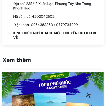
Địa chỉ:
235/15 Xuân Lạc, Phường Tây Nha Trang,
Khánh Hòa
Mã số thuế: 4202042602.
Điện thoại: 0984383380 / 0779734999
KÍNH CHÚC QUÝ KHÁCH MỘT CHUYẾN DU LỊCH VUI
VẺ
Xem thêm