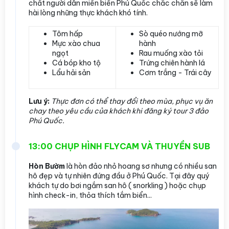
chất người dân miền biển Phú Quốc chắc chắn sẽ làm
hài lòng những thực khách khó tính.
Tôm hấp
Sò quéo nướng mỡ
Mực xào chua
hành
ngọt
Rau muống xào tỏi
Cá bóp kho tộ
Trứng chiên hành lá
Lẩu hải sản
Cơm trắng - Trái cây
Lưu ý:
Thực đơn có thể thay đổi theo mùa, phục vụ ăn
chay theo yêu cầu của khách khi đăng ký tour 3 đảo
Phú Quốc.
13:00 CHỤP HÌNH FLYCAM VÀ THUYỀN SUB
Hòn Bườm
là hòn đảo nhỏ hoang sơ nhưng có nhiều san
hô đẹp và tự nhiên đứng đầu ở Phú Quốc. Tại đây quý
khách tự do bơi ngắm san hô ( snorkling ) hoặc chụp
hình check-in, thỏa thích tắm biển...