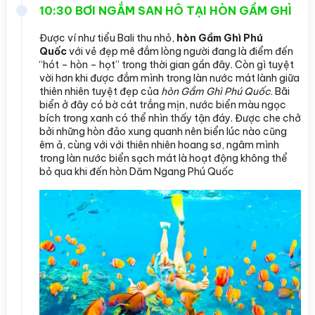
10:30 BƠI NGẮM SAN HÔ TẠI HÒN GẦM GHÌ
Được ví như tiểu Bali thu nhỏ,
hòn Gầm Ghì Phú
Quốc
với vẻ đẹp mê đắm lòng người đang là điểm đến
“hót – hòn – họt” trong thời gian gần đây. Còn gì tuyệt
vời hơn khi được đắm mình trong làn nước mát lành giữa
thiên nhiên tuyệt đẹp của
hòn Gầm Ghì Phú Quốc
. Bãi
biển ở đây có bờ cát trắng mịn, nước biển màu ngọc
bích trong xanh có thể nhìn thấy tận đáy. Được che chở
bởi những hòn đảo xung quanh nên biển lúc nào cũng
êm ả, cùng với với thiên nhiên hoang sơ, ngâm mình
trong làn nước biển sạch mát là hoạt động không thể
bỏ qua khi đến hòn Dăm Ngang Phú Quốc