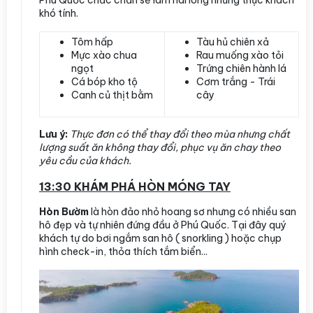
Phú Quốc chắc chắn sẽ làm hài lòng những thực khách
khó tính.
Tôm hấp
Tàu hủ chiên xả
Mực xào chua
Rau muống xào tỏi
ngọt
Trứng chiên hành lá
Cá bóp kho tộ
Cơm trắng - Trái
Canh củ thịt bằm
cây
Lưu ý:
Thực đơn có thể thay đổi theo mùa nhưng chất
lượng suất ăn không thay đổi, phục vụ ăn chay theo
yêu cầu của khách.
13:30
KHÁM PHÁ HÒN MÓNG TAY
Hòn Bườm
là hòn đảo nhỏ hoang sơ nhưng có nhiều san
hô đẹp và tự nhiên đứng đầu ở Phú Quốc. Tại đây quý
khách tự do bơi ngắm san hô ( snorkling ) hoặc chụp
hình check-in, thỏa thích tắm biển...