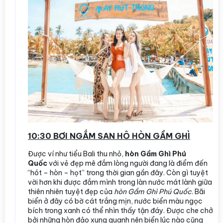
10:30 BƠI NGẮM SAN HÔ HÒN GẦM GHÌ
Được ví như tiểu Bali thu nhỏ,
hòn Gầm Ghì Phú
Quốc
với vẻ đẹp mê đắm lòng người đang là điểm đến
“hót – hòn – họt” trong thời gian gần đây. Còn gì tuyệt
vời hơn khi được đắm mình trong làn nước mát lành giữa
thiên nhiên tuyệt đẹp của
hòn Gầm Ghì Phú Quốc
. Bãi
biển ở đây có bờ cát trắng mịn, nước biển màu ngọc
bích trong xanh có thể nhìn thấy tận đáy. Được che chở
bởi những hòn đảo xung quanh nên biển lúc nào cũng