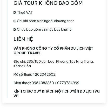
GIÁ TOUR KHÔNG BAO GỒM
❎ Thuế VAT
❎ Chi phí phát sinh ngoài chương trình
❎ Chưa bao gồm vé máy bay khứ hồi
LIÊN HỆ
VĂN PHÒNG CÔNG TY CỔ PHẦN DU LỊCH VIỆT
GROUP TRAVEL
Địa chỉ:
235/15 Xuân Lạc, Phường Tây Nha Trang,
Khánh Hòa
Mã số thuế: 4202042602.
Điện thoại: 0984383380 / 0779734999
KÍNH CHÚC QUÝ KHÁCH MỘT CHUYẾN DU LỊCH VUI
VẺ