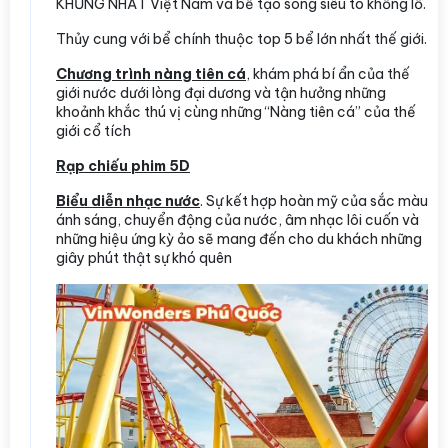
KHỦNG NHẤT Việt Nam và bể tạo sóng siêu to khổng lồ.
Thủy cung với bể chính thuộc top 5 bể lớn nhất thế giới.
Chương trình nàng tiên cá
, khám phá bí ẩn của thế
giới nước dưới lòng đại dương và tận hưởng những
khoảnh khắc thú vị cùng những “Nàng tiên cá” của thế
giới cổ tích
Rạp chiếu phim 5D
Biểu diễn nhạc nước
. Sự kết hợp hoàn mỹ của sắc màu
ánh sáng, chuyển động của nước, âm nhạc lôi cuốn và
những hiệu ứng kỳ ảo sẽ mang đến cho du khách những
giây phút thật sự khó quên