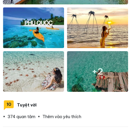
+2
10
Tuyệt vời
•
374 quan tâm
•
Thêm vào yêu thích