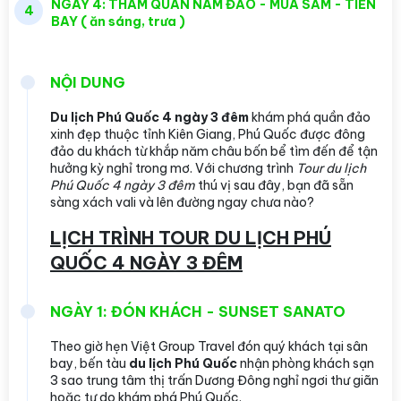
NGÀY 4: THAM QUAN NAM ĐẢO - MUA SẮM - TIỄN
4
BAY ( ăn sáng, trưa )
NỘI DUNG
Du lịch Phú Quốc 4 ngày 3 đêm
khám phá quần đảo
xinh đẹp thuộc tỉnh Kiên Giang, Phú Quốc được đông
đảo du khách từ khắp năm châu bốn bể tìm đến để tận
hưởng kỳ nghỉ trong mơ. Với chương trình
Tour du lịch
Phú Quốc 4 ngày 3 đêm
thú vị sau đây, bạn đã sẵn
sàng xách vali và lên đường ngay chưa nào?
LỊCH TRÌNH TOUR DU LỊCH PHÚ
QUỐC 4 NGÀY 3 ĐÊM
NGÀY 1: ĐÓN KHÁCH - SUNSET SANATO
Theo giờ hẹn Việt Group Travel
đón quý khách tại sân
bay, bến tàu
du lịch Phú Quốc
nhận phòng khách sạn
3 sao trung tâm thị trấn Dương Đông nghỉ ngơi thư giãn
hoặc tự do khám phá Phú Quốc.