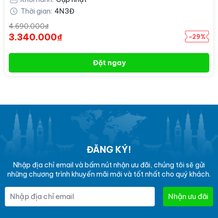
Thời gian:
4N3Đ
4.690.000₫
3.340.000₫
-29%
Đặt ngay
ĐĂNG KÝ!
Nhập địa chỉ email và bấm nút nhận ưu đãi, chúng tôi sẽ gửi
những chương trình khuyến mãi mới và tốt nhất cho quý khách.
Nhận ưu đãi