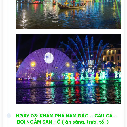
NGÀY 03: KHÁM PHÁ NAM ĐẢO – CÂU CÁ –
BƠI NGẮM SAN HÔ ( ăn sáng, trưa, tối )