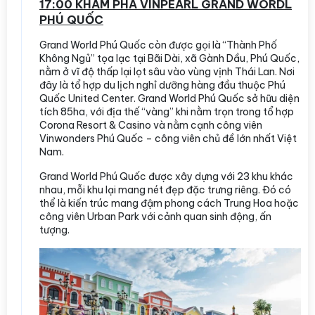
17:00 KHÁM PHÁ VINPEARL GRAND WORDL
PHÚ QUỐC
Grand World Phú Quốc còn được gọi là “Thành Phố
Không Ngủ” tọa lạc tại Bãi Dài, xã Gành Dầu, Phú Quốc,
nằm ở vĩ độ thấp lại lọt sâu vào vùng vịnh Thái Lan. Nơi
đây là tổ hợp du lịch nghỉ dưỡng hàng đầu thuộc Phú
Quốc United Center. Grand World Phú Quốc sở hữu diện
tích 85ha, với địa thế “vàng” khi nằm trọn trong tổ hợp
Corona Resort & Casino và nằm cạnh công viên
Vinwonders Phú Quốc – công viên chủ đề lớn nhất Việt
Nam.
Grand World Phú Quốc được xây dựng với 23 khu khác
nhau, mỗi khu lại mang nét đẹp đặc trưng riêng. Đó có
thể là kiến trúc mang đậm phong cách Trung Hoa hoặc
công viên Urban Park với cảnh quan sinh động, ấn
tượng.