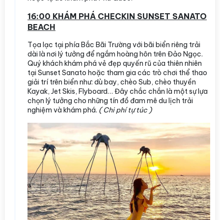
16:00 KHÁM PHÁ CHECKIN SUNSET SANATO
BEACH
Tọa lạc tại phía Bắc Bãi Trường với bãi biển riêng trải
dài là nơi lý tưởng để ngắm hoàng hôn trên Đảo Ngọc.
Quý khách khám phá vẻ đẹp quyến rũ của thiên nhiên
tại Sunset Sanato hoặc tham gia các trò chơi thể thao
giải trí trên biển như: dù bay, chèo Sub, chèo thuyền
Kayak, Jet Skis, Flyboard… Đây chắc chắn là một sự lựa
chọn lý tưởng cho những tín đồ đam mê du lịch trải
nghiệm và khám phá.
( Chi phí tự túc )