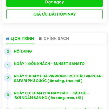
Đặt ngay
GIÁ ƯU ĐÃI HÔM NAY
LỊCH TRÌNH
CHÍNH SÁCH
NỘI DUNG
0
NGÀY 1: ĐÓN KHÁCH - SUNSET SANATO
1
NGÀY 2: KHÁM PHÁ VINWONDERS HOẶC VINPEARL
2
SAFARI PHÚ QUỐC ( ăn sáng, trưa, tối )
NGÀY 03: KHÁM PHÁ NAM ĐẢO – CÂU CÁ –
3
BƠI NGẮM SAN HÔ ( ăn sáng, trưa, tối )