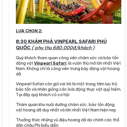
LỰA CHỌN 2:
8:30 KHÁM PHÁ VINPEARL SAFARI PHÚ
QUỐC
( phụ thu 680.000đ/khách )
Quý khách tham quan công viên chăm sóc và bảo tồn
động vật
Vinpearl Safari
là vườn thú mở lớn nhất Việt
Nam. Không chỉ là công viên trưng bày động vật hoang
dã
Vinpearl Safari còn giữ vai trò là một trung tâm lưu trữ,
bảo tồn và nhân giống các loài động thực vật quý hiếm.
Tại đây quý khách có cơ hội:
Thăm quan khu nuôi dưỡng chăm sóc, bảo tồn động
vật hoang dã duy nhất và lớn nhất Việt Nam hiện nay
Thưởng thức những vũ điệu hoang dã do chính các thổ
dân châu Phi biểu diễn