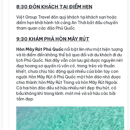
8:30 ĐÓN KHÁCH TẠI ĐIỂM HẸN
Việt Group Travel đón quý khách tại khách sạn hoặc
điểm hẹn khởi hành tới cảng An Thới bắt đầu chuyến
tham quan các đảo Phú Quốc.
9:30 KHÁM PHÁ HÒN MÂY RÚT
Hòn Mây Rút Phú Quốc
nổi bật lên như một hiện tượng
và là điểm đến không thể bỏ qua đối với du khách đi du
lịch Phú Quốc. Nơi đây vẫn còn lưu giữ được nguyên nét
đẹp hoang sơ quyến rũ vốn có, trong trẻo và thuần
khiết, chưa chịu tác động quá nhiều của bàn tay con
người. Hòn Mây Rút ở Phú Quốc một hòn đảo nhỏ được
chia thành: hòn Mây Rút Trong và hòn Mây Rút Ngoài.
Cả hai hòn đảo đều sở hữu nhiều nét đẹp thu hút, có
bầu không khí trong lành, mát mẻ và sở hữu các bãi
tắm đẹp.