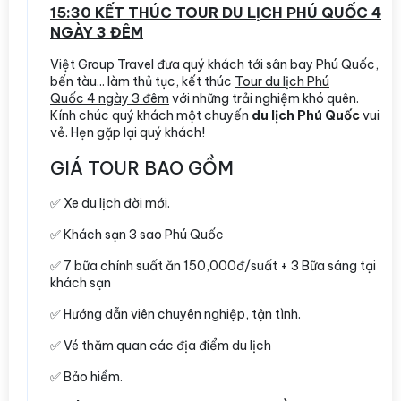
15:30 KẾT THÚC TOUR DU LỊCH PHÚ QUỐC 4
NGÀY 3 ĐÊM
Việt Group Travel đưa quý khách tới sân bay Phú Quốc,
bến tàu... làm thủ tục, kết thúc
Tour du lịch Phú
Quốc 4 ngày 3 đêm
với những trải nghiệm khó quên.
Kính chúc quý khách một chuyến
du lịch Phú Quốc
vui
vẻ. Hẹn gặp lại quý khách!
GIÁ TOUR BAO GỒM
✅ Xe du lịch đời mới.
✅ Khách sạn 3 sao Phú Quốc
✅ 7 bữa chính suất ăn 150,000đ/suất + 3 Bữa sáng tại
khách sạn
✅ Hướng dẫn viên chuyên nghiệp, tận tình.
✅ Vé thăm quan các địa điểm du lịch
✅ Bảo hiểm.