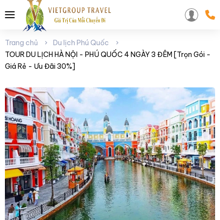
Trang chủ
Du lịch Phú Quốc
TOUR DU LỊCH HÀ NỘI - PHÚ QUỐC 4 NGÀY 3 ĐÊM [Trọn Gói -
Giá Rẻ - Ưu Đãi 30%]