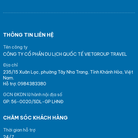
THÔNG TIN LIÊN HỆ
Tên công ty
CÔNG TY CỔ PHẦN DU LỊCH QUỐC TẾ VIETGROUP TRAVEL
Địa chỉ
235/15 Xuân Lạc, phường Tây Nha Trang, Tỉnh Khánh Hòa, Việt
Nam.
Hỗ trợ: 0984383380
GCN ĐKDN lữ hành nội địa số
GP: 56-0020/SDL-GP LHNĐ
CHĂM SÓC KHÁCH HÀNG
Thời gian hỗ trợ
24/7