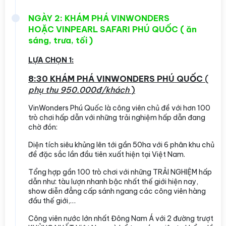
NGÀY 2: KHÁM PHÁ VINWONDERS
HOẶC VINPEARL SAFARI PHÚ QUỐC ( ăn
sáng, trưa, tối )
LỰA CHỌN 1:
8:30 KHÁM PHÁ VINWONDERS PHÚ QUỐC
(
phụ thu 950.000đ/khách
)
VinWonders Phú Quốc là công viên chủ đề với hơn 100
trò chơi hấp dẫn với những trải nghiệm hấp dẫn đang
chờ đón:
Diện tích siêu khủng lên tới gần 50ha với 6 phân khu chủ
đề đặc sắc lần đầu tiên xuất hiện tại Việt Nam.
Tổng hợp gần 100 trò chơi với những TRẢI NGHIỆM hấp
dẫn như: tàu lượn nhanh bậc nhất thế giới hiện nay,
show diễn đẳng cấp sánh ngang các công viên hàng
đầu thế giới,…
Công viên nước lớn nhất Đông Nam Á với 2 đường trượt