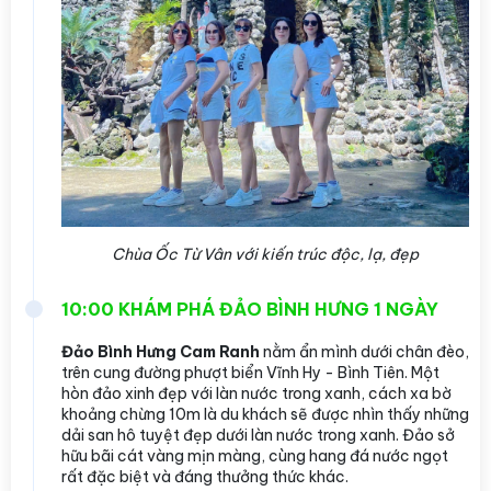
Chùa Ốc Từ Vân với kiến trúc độc, lạ, đẹp
10:00 KHÁM PHÁ ĐẢO BÌNH HƯNG 1 NGÀY
Đảo Bình Hưng Cam Ranh
nằm ẩn mình dưới chân đèo,
trên cung đường phượt biển Vĩnh Hy - Bình Tiên. Một
hòn đảo xinh đẹp với làn nước trong xanh, cách xa bờ
khoảng chừng 10m là du khách sẽ được nhìn thấy những
dải san hô tuyệt đẹp dưới làn nước trong xanh. Đảo sở
hữu bãi cát vàng mịn màng, cùng hang đá nước ngọt
rất đặc biệt và đáng thưởng thức khác.