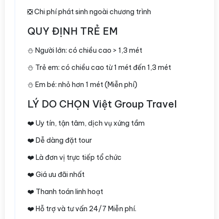
❎ Chi phí phát sinh ngoài chương trình
QUY ĐỊNH TRẺ EM
⛄️ Người lớn: có chiều cao > 1,3 mét
⛄️ Trẻ em: có chiều cao từ 1 mét đến 1,3 mét
⛄️ Em bé: nhỏ hơn 1 mét (Miễn phí)
LÝ DO CHỌN Việt Group Travel
❤️ Uy tín, tận tâm, dịch vụ xứng tầm
❤️ Dễ dàng đặt tour
❤️ Là đơn vị trực tiếp tổ chức
❤️ Giá ưu đãi nhất
❤️ Thanh toán linh hoạt
❤️ Hỗ trợ và tư vấn 24/7 Miễn phí.