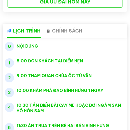
GIÁ ƯU ĐÃI HÔM NAY
LỊCH TRÌNH
CHÍNH SÁCH
NỘI DUNG
0
8:00 ĐÓN KHÁCH TẠI ĐIỂM HẸN
1
9:00 THAM QUAN CHÙA ỐC TỪ VÂN
2
10:00 KHÁM PHÁ ĐẢO BÌNH HƯNG 1 NGÀY
3
10:30 TẮM BIỂN BÃI CÂY ME HOẶC BƠI NGẮM SAN
4
HÔ HÒN SAM
11:30 ĂN TRƯA TRÊN BÈ HẢI SẢN BÌNH HƯNG
5