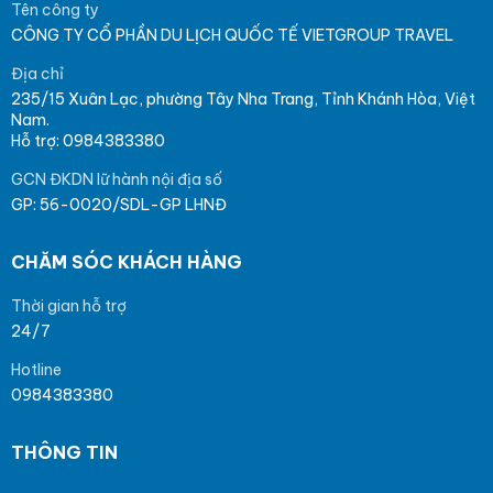
Tên công ty
CÔNG TY CỔ PHẦN DU LỊCH QUỐC TẾ VIETGROUP TRAVEL
Địa chỉ
235/15 Xuân Lạc, phường Tây Nha Trang, Tỉnh Khánh Hòa, Việt
Nam.
Hỗ trợ: 0984383380
GCN ĐKDN lữ hành nội địa số
GP: 56-0020/SDL-GP LHNĐ
CHĂM SÓC KHÁCH HÀNG
Thời gian hỗ trợ
24/7
Hotline
0984383380
THÔNG TIN