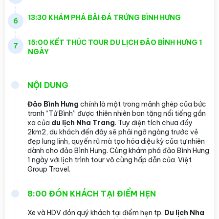
13:30 KHÁM PHÁ BÃI ĐÁ TRỨNG BÌNH HƯNG
6
15:00 KẾT THÚC TOUR DU LỊCH ĐẢO BÌNH HƯNG 1
7
NGÀY
NỘI DUNG
Đảo Bình Hưng
chính là một trong mảnh ghép của bức
tranh “Tứ Bình” được thiên nhiên ban tặng nổi tiếng gần
xa của
du lịch Nha Trang
. Tuy diện tích chưa đầy
2km2, du khách đến đây sẽ phải ngỡ ngàng trước vẻ
đẹp lung linh, quyến rũ mà tạo hóa diệu kỳ của tự nhiên
dành cho đảo Bình Hưng. Cùng khám phá đảo Bình Hưng
1 ngày với lịch trình tour vô cùng hấp dẫn của Việt
Group Travel.
8:00 ĐÓN KHÁCH TẠI ĐIỂM HẸN
Xe và HDV đón quý khách tại điểm hẹn tp.
Du lịch Nha