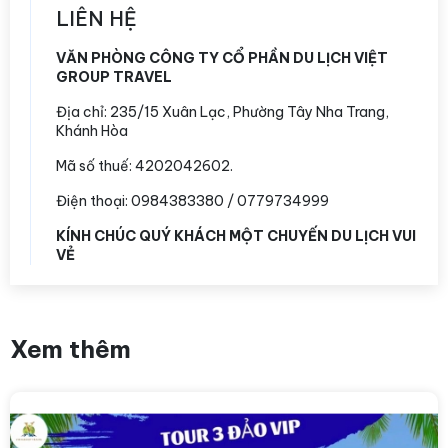
LIÊN HỆ
VĂN PHÒNG CÔNG TY CỔ PHẦN DU LỊCH VIỆT
GROUP TRAVEL
Địa chỉ:
235/15 Xuân Lạc, Phường Tây Nha Trang,
Khánh Hòa
Mã số thuế: 4202042602.
Điện thoại: 0984383380 / 0779734999
KÍNH CHÚC QUÝ KHÁCH MỘT CHUYẾN DU LỊCH VUI
VẺ
Xem thêm