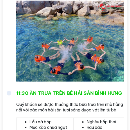
11:30 ĂN TRƯA TRÊN BÈ HẢI SẢN BÌNH HƯNG
Quý khách sẽ được thưởng thức bữa trưa trên nhà hàng
nổi với các món hải sản tươi sống được vớt lên từ bè
Lẩu cá bớp
Nghêu hấp thái
Mực xào chua ngọt
Rau xào