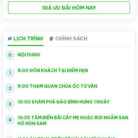
GIÁ ƯU ĐÃI HÔM NAY
LỊCH TRÌNH
CHÍNH SÁCH
NỘI DUNG
0
8:00 ĐÓN KHÁCH TẠI ĐIỂM HẸN
1
9:00 THAM QUAN CHÙA ỐC TỪ VÂN
2
10:00 KHÁM PHÁ ĐẢO BÌNH HƯNG 1 NGÀY
3
10:30 TẮM BIỂN BÃI CÂY ME HOẶC BƠI NGẮM SAN
4
HÔ HÒN SAM