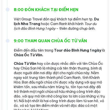
8:00 ĐÓN KHÁCH TẠI ĐIỂM HẸN
Việt Group Travel đón quý khách tại điểm hẹn tp.
Du
lịch Nha Trang
hoặc Cam Ranh khởi hành
Tour du
lịch đảo Bình Hưng 1 ngày
- thiên đường chụp ảnh.
9:00 THAM QUAN CHÙA ỐC TỪ VÂN
Điểm đến đầu tiên trong
Tour đảo Bình Hưng 1 ngày
là
Chùa Ốc Từ Vân.
Chùa Từ Vân
hay còn được nhắc đến với tên Chùa Ốc
hay Chùa San Hô là những cái tên thân thương, bình dị
được người dân nơi đây đặt cho ngôi chùa này. Nằm
ngay sát trung tâm thành phố Cam Ranh, tỉnh Khánh
Hòa. Ban đầu ngôi chùa chỉ được xây dựng với quy mô
khiêm tốn, sau nhiều năm trùng tu, tôn tạo nơi đây đã
trở thành một ngôi chùa sở hữu những công trình độc
đáo, với quy mô lớn nhờ công lao to lớn của những vị trụ
trì. Nổi bật nhất là hai công trình được làm từ san hô, vỏ
ốc, vỏ sò tạo lên điểm nhấn và nét độc đáo có một