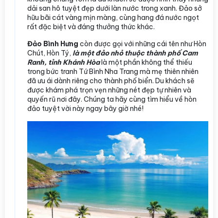
dải san hô tuyệt đẹp dưới làn nước trong xanh. Đảo sở
hữu bãi cát vàng mịn màng, cùng hang đá nước ngọt
rất đặc biệt và đáng thưởng thức khác.
Đảo Bình Hưng
còn được gọi với những cái tên như Hòn
Chút, Hòn Tý,
là một đảo nhỏ thuộc thành phố Cam
Ranh, tỉnh Khánh Hòa
là một phần không thể thiếu
trong bức tranh Tứ Bình Nha Trang mà mẹ thiên nhiên
đã ưu ái dành riêng cho thành phố biển. Du khách sẽ
được khám phá trọn vẹn những nét đẹp tự nhiên và
quyến rũ nơi đây. Chúng ta hãy cùng tìm hiểu về hòn
đảo tuyệt vời này ngay bây giờ nhé!