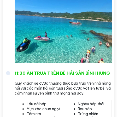
11:30 ĂN TRƯA TRÊN BÈ HẢI SẢN BÌNH HƯNG
Quý khách sẽ được thưởng thức bữa trưa trên nhà hàng
nổi với các món hải sản tươi sống được vớt lên từ bè, và
cảm nhận sự yên bình thơ mộng nơi đây.
Lẩu cá bớp
Nghêu hấp thái
Mực xào chua ngọt
Rau xào
Tôm rim
Trứng chiên