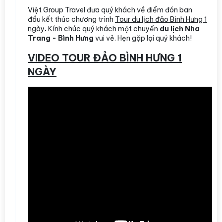
Việt Group Travel đưa quý khách về điểm đón ban
đầu kết thúc chương trình
Tour du lịch đảo Bình Hưng 1
ngày
.
Kính chúc quý khách một chuyến
du lịch Nha
Trang - Bình Hưng
vui vẻ. Hẹn gặp lại quý khách!
VIDEO TOUR ĐẢO BÌNH HƯNG 1
NGÀY