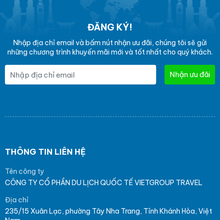
ĐĂNG KÝ!
Nhập địa chỉ email và bấm nút nhận ưu đãi, chúng tôi sẽ gửi
những chương trình khuyến mãi mới và tốt nhất cho quý khách.
Nhận ưu đãi
THÔNG TIN LIÊN HỆ
Tên công ty
CÔNG TY CỔ PHẦN DU LỊCH QUỐC TẾ VIETGROUP TRAVEL
Địa chỉ
235/15 Xuân Lạc, phường Tây Nha Trang, Tỉnh Khánh Hòa, Việt