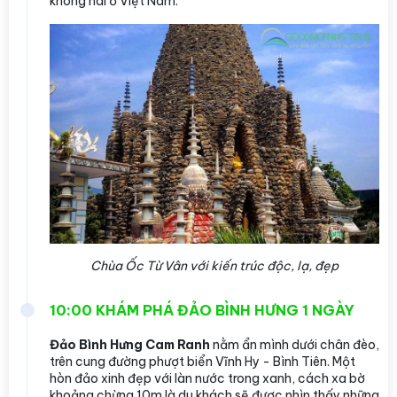
không hai ở Việt Nam.
Chùa Ốc Từ Vân với kiến trúc độc, lạ, đẹp
10:00 KHÁM PHÁ ĐẢO BÌNH HƯNG 1 NGÀY
Đảo Bình Hưng Cam Ranh
nằm ẩn mình dưới chân đèo,
trên cung đường phượt biển Vĩnh Hy - Bình Tiên. Một
hòn đảo xinh đẹp với làn nước trong xanh, cách xa bờ
khoảng chừng 10m là du khách sẽ được nhìn thấy những