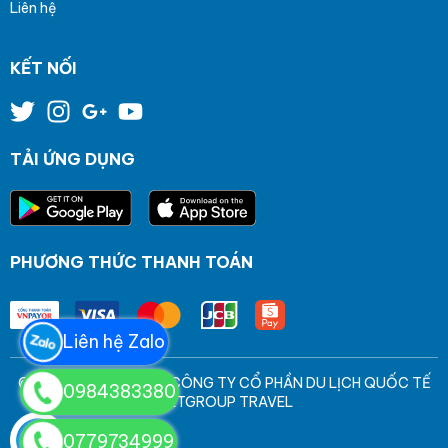
Liên hệ
KẾT NỐI
TẢI ỨNG DỤNG
PHƯƠNG THỨC THANH TOÁN
Liên hệ Zalo
© Bản quyền thuộc về CÔNG TY CỔ PHẦN DU LỊCH QUỐC TẾ
0984383380
VIETGROUP TRAVEL
0779734999