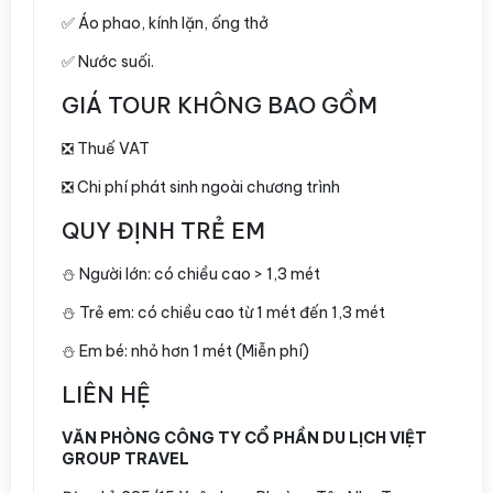
✅ Áo phao, kính lặn, ống thở
✅ Nước suối.
GIÁ TOUR KHÔNG BAO GỒM
❎ Thuế VAT
❎ Chi phí phát sinh ngoài chương trình
QUY ĐỊNH TRẺ EM
⛄️ Người lớn: có chiều cao > 1,3 mét
⛄️ Trẻ em: có chiều cao từ 1 mét đến 1,3 mét
⛄️ Em bé: nhỏ hơn 1 mét (Miễn phí)
LIÊN HỆ
VĂN PHÒNG CÔNG TY CỔ PHẦN DU LỊCH VIỆT
GROUP TRAVEL