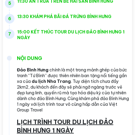
11:30 ĂN TRƯA TRÊN BÈ HẢI SẢN BÌNH HƯNG
5
13:30 KHÁM PHÁ BÃI ĐÁ TRỨNG BÌNH HƯNG
6
15:00 KẾT THÚC TOUR DU LỊCH ĐẢO BÌNH HƯNG 1
7
NGÀY
NỘI DUNG
Đảo Bình Hưng
chính là một trong mảnh ghép của bức
tranh “Tứ Bình” được thiên nhiên ban tặng nổi tiếng gần
xa của
du lịch Nha Trang
. Tuy diện tích chưa đầy
2km2, du khách đến đây sẽ phải ngỡ ngàng trước vẻ
đẹp lung linh, quyến rũ mà tạo hóa diệu kỳ của tự nhiên
dành cho đảo Bình Hưng. Cùng khám phá đảo Bình Hưng
1 ngày với lịch trình tour vô cùng hấp dẫn của Việt
Group Travel
LỊCH TRÌNH TOUR DU LỊCH ĐẢO
BÌNH HƯNG 1 NGÀY