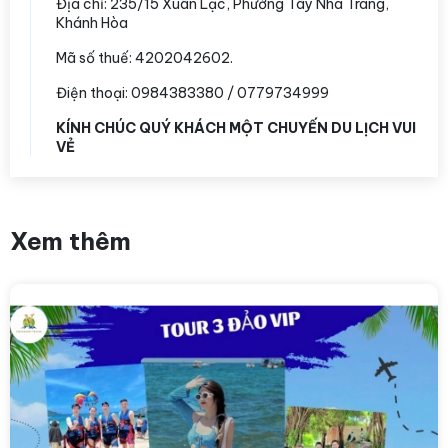
Địa chỉ:
235/15 Xuân Lạc, Phường Tây Nha Trang,
Khánh Hòa
Mã số thuế: 4202042602.
Điện thoại: 0984383380 / 0779734999
KÍNH CHÚC QUÝ KHÁCH MỘT CHUYẾN DU LỊCH VUI
VẺ
Xem thêm