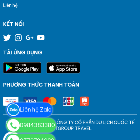
Liên hệ
KẾT NỐI
TẢI ỨNG DỤNG
PHƯƠNG THỨC THANH TOÁN
Liên hệ Zalo
© Bản quyền thuộc về CÔNG TY CỔ PHẦN DU LỊCH QUỐC TẾ
0984383380
VIETGROUP TRAVEL