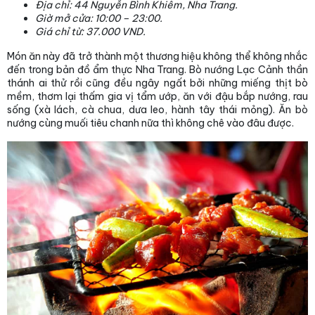
Địa chỉ: 44 Nguyễn Bình Khiêm, Nha Trang.
Giờ mở cửa: 10:00 – 23:00.
Giá chỉ từ: 37.000 VND.
Món ăn này đã trở thành một thương hiệu không thể không nhắc
đến trong bản đồ ẩm thực Nha Trang. Bò nướng Lạc Cảnh thần
thánh ai thử rồi cũng đều ngây ngất bởi những miếng thịt bò
mềm, thơm lại thấm gia vị tẩm ướp, ăn với đậu bắp nướng, rau
sống (xà lách, cà chua, dưa leo, hành tây thái mỏng). Ăn bò
nướng cùng muối tiêu chanh nữa thì không chê vào đâu được.