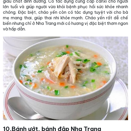
giàu chất dinh dưỡng. Có tác dụng cung cấp canxi cho người
lớn tuổi và giúp người vừa khỏi bệnh phục hồi sức khỏe nhanh
chóng. Đặc biệt, cháo yến còn có tác dụng tuyệt vời cho bà
mẹ mang thai, giúp thai nhi khỏe mạnh. Cháo yến rất dễ chế
biến nhưng chỉ ở Nha Trang mới có hương vị đặc biệt thơm ngon
và hấp dẫn.
10.Bánh ướt, bánh đập Nha Trang