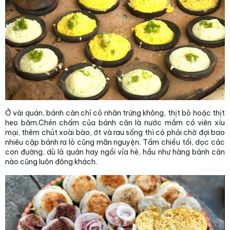
Ở vài quán, bánh căn chỉ có nhân trứng không, thịt bò hoặc thịt
heo băm.Chén chấm của bánh căn là nước mắm có viên xíu
mại, thêm chút xoài bào, ớt và rau sống thì có phải chờ đợi bao
nhiêu cặp bánh ra lò cũng mãn nguyện. Tầm chiều tối, dọc các
con đường, dù là quán hay ngồi vỉa hè, hầu như hàng bánh căn
nào cũng luôn đông khách.