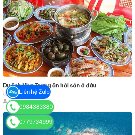
Du lịch Nha Trang ăn hải sản ở đâu
Liên hệ Zalo
11/05/2023
Goodmorning Travel
0984383380
0779734999