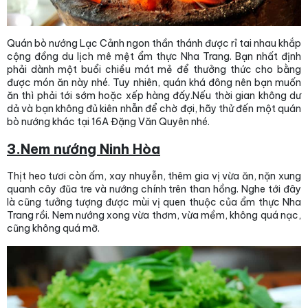
Quán bò nướng Lạc Cảnh ngon thần thánh được rỉ tai nhau khắp
cộng đồng du lịch mê mệt ẩm thực Nha Trang. Bạn nhất định
phải dành một buổi chiều mát mẻ để thưởng thức cho bằng
được món ăn này nhé. Tuy nhiên, quán khá đông nên bạn muốn
ăn thì phải tới sớm hoặc xếp hàng đấy.Nếu thời gian không dư
dả và bạn không đủ kiên nhẫn để chờ đợi, hãy thử đến một quán
bò nướng khác tại 16A Đặng Văn Quyên nhé.
3.Nem nướng Ninh Hòa
Thịt heo tươi còn ấm, xay nhuyễn, thêm gia vị vừa ăn, nặn xung
quanh cây đũa tre và nướng chính trên than hồng. Nghe tới đây
là cũng tưởng tượng được mùi vị quen thuộc của ẩm thực Nha
Trang rồi. Nem nướng xong vừa thơm, vừa mềm, không quá nạc,
cũng không quá mỡ.