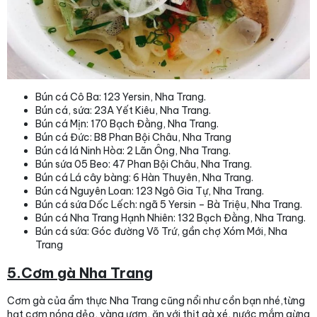
Bún cá Cô Ba: 123 Yersin, Nha Trang.
Bún cá, sứa: 23A Yết Kiêu, Nha Trang.
Bún cá Mịn: 170 Bạch Đằng, Nha Trang.
Bún cá Đức: B8 Phan Bội Châu, Nha Trang
Bún cá lá Ninh Hòa: 2 Lãn Ông, Nha Trang.
Bún sứa 05 Beo: 47 Phan Bội Châu, Nha Trang.
Bún cá Lá cây bàng: 6 Hàn Thuyên, Nha Trang.
Bún cá Nguyên Loan: 123 Ngô Gia Tự, Nha Trang.
Bún cá sứa Dốc Lếch: ngã 5 Yersin – Bà Triệu, Nha Trang.
Bún cá Nha Trang Hạnh Nhiên: 132 Bạch Đằng, Nha Trang.
Bún cá sứa: Góc đường Võ Trứ, gần chợ Xóm Mới, Nha
Trang
5.Cơm gà Nha Trang
Cơm gà của ẩm thực Nha Trang cũng nổi như cồn bạn nhé,từng
hạt cơm nóng dẻo, vàng ươm, ăn với thịt gà xé, nước mắm gừng