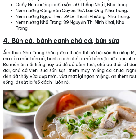
Quầy Nem nướng cuốn sẵn: 50 Thống Nhất, Nha Trang.
Nem nướng Đặng Văn Quyên: 16A Lãn Ông, Nha Trang.
Nem nướng Ngọc Tiên: 59 Lê Thành Phương, Nha Trang.
Nem nướng Nhã Trang: 39 Nguyễn Thị Minh Khai, Nha
Trang.
4. Bún cá, bánh canh chả cá, bún sứa
Ẩm thực Nha Trang không đơn thuần thỉ có hải sản ăn riêng lẻ,
mà còn món bún cá, bánh canh chả cá và bún sứa nữa bạn nhé.
Ba món ăn nổi tiếng này có đủ cá dằm tươi, chả cá thái lát dai
dai, chả cá viên, sứa sần sật, thêm mấy miếng cà chua. Nghĩ
đến đã thấy vừa đẹp mắt, vừa mát lại ngon miệng, ăn thêm rau
sống, ớt sắt là “số dách” luôn rồi.