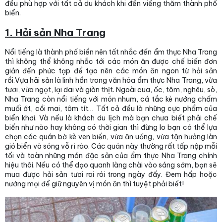
đều phù hợp với tất cả du khách khi đến viếng thăm thành phố
biển.
1. Hải sản Nha Trang
Nổi tiếng là thành phố biển nên tất nhắc đến ẩm thực Nha Trang
thì không thể không nhắc tới các món ăn được chế biến đơn
giản đến phức tạp để tạo nên các món ăn ngon từ hải sản
rồi.Vựa hải sản là linh hồn trong văn hóa ẩm thực Nha Trang, vừa
tươi, vừa ngọt, lại dai và giòn thịt. Ngoài cua, ốc, tôm, nghêu, sò,
Nha Trang còn nổi tiếng với món nhum, cá tắc kè nướng chấm
muối ớt, cồi mai, tôm tít… Tất cả đều là những cực phẩm của
biển khơi. Và nếu là khách du lịch mà bạn chưa biết phải chế
biến như nào hay không có thời gian thì đừng lo bạn có thể lựa
chọn các quán bờ kè ven biển, vừa ăn uống, vừa tận hưởng làn
gió biển và sóng vỗ rì rào. Các quán này thường rất tấp nập mỗi
tối và toàn những món đặc sản của ẩm thực Nha Trang chính
hiệu thôi. Nếu có thể dạo quanh làng chài vào sáng sớm, bạn sẽ
mua được hải sản tươi roi rói trong ngày đấy. Đem hấp hoặc
nướng mọi để giữ nguyên vị món ăn thì tuyệt phải biết!