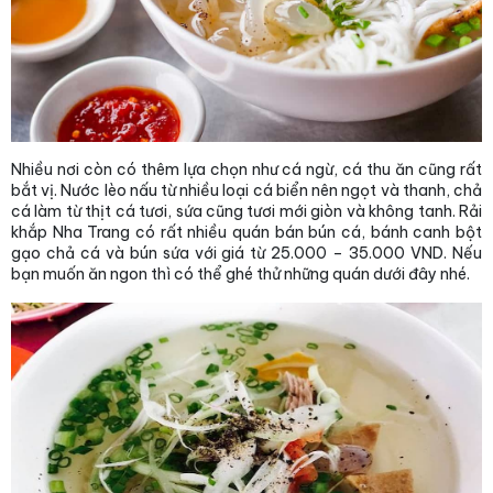
Nhiều nơi còn có thêm lựa chọn như cá ngừ, cá thu ăn cũng rất
bắt vị. Nước lèo nấu từ nhiều loại cá biển nên ngọt và thanh, chả
cá làm từ thịt cá tươi, sứa cũng tươi mới giòn và không tanh. Rải
khắp Nha Trang có rất nhiều quán bán bún cá, bánh canh bột
gạo chả cá và bún sứa với giá từ 25.000 – 35.000 VND. Nếu
bạn muốn ăn ngon thì có thể ghé thử những quán dưới đây nhé.