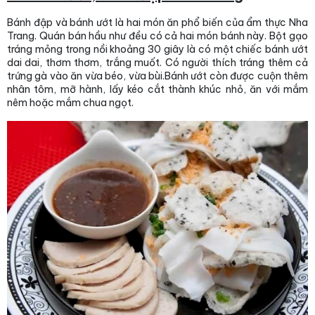
Bánh đập và bánh ướt là hai món ăn phổ biến của ẩm thực Nha
Trang. Quán bán hầu như đều có cả hai món bánh này. Bột gạo
tráng mỏng trong nồi khoảng 30 giây là có một chiếc bánh ướt
dai dai, thơm thơm, trắng muốt. Có người thích tráng thêm cả
trứng gà vào ăn vừa béo, vừa bùi.Bánh ướt còn được cuộn thêm
nhân tôm, mỡ hành, lấy kéo cắt thành khúc nhỏ, ăn với mắm
nêm hoặc mắm chua ngọt.