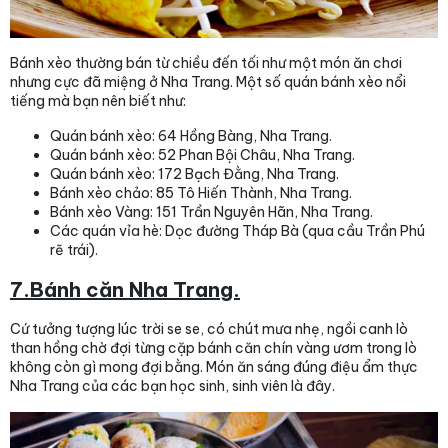
Bánh xèo thường bán từ chiều đến tối như một món ăn chơi
nhưng cực đã miệng ở Nha Trang. Một số quán bánh xèo nổi
tiếng mà bạn nên biết như:
Quán bánh xèo: 64 Hồng Bàng, Nha Trang.
Quán bánh xèo: 52 Phan Bội Châu, Nha Trang.
Quán bánh xèo: 172 Bạch Đằng, Nha Trang.
Bánh xèo chảo: 85 Tô Hiến Thành, Nha Trang.
Bánh xèo Vàng: 151 Trần Nguyên Hãn, Nha Trang.
Các quán vỉa hè: Dọc đường Tháp Bà (qua cầu Trần Phú
rẽ trái).
7.Bánh căn Nha Trang.
Cứ tưởng tượng lúc trời se se, có chút mưa nhẹ, ngồi canh lò
than hồng chờ đợi từng cặp bánh căn chín vàng ươm trong lò
không còn gì mong đợi bằng. Món ăn sáng đúng điệu ẩm thực
Nha Trang của các bạn học sinh, sinh viên là đây.