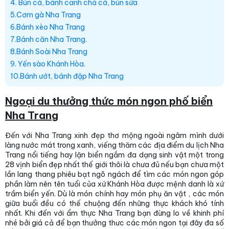
4. Bún cá, bánh canh chả cá, bún sứa
5.Cơm gà Nha Trang
6.Bánh xèo Nha Trang
7.Bánh căn Nha Trang.
8.Bánh Soài Nha Trang
9. Yến sào Khánh Hòa.
10.Bánh ướt, bánh đập Nha Trang
Ngoại du thưởng thức món ngon phố biển
Nha Trang
Đến với Nha Trang xinh đẹp thơ mộng ngoài ngâm mình dưới
làng nước mát trong xanh, viếng thăm các địa điểm du lịch Nha
Trang nổi tiếng hay lặn biển ngắm đa dạng sinh vật một trong
28 vịnh biển đẹp nhất thế giới thôi là chưa đủ nếu bạn chưa một
lần lang thang phiêu bạt ngõ ngách để tìm các món ngon góp
phần làm nên tên tuổi của xứ Khánh Hòa được mệnh danh là xứ
trầm biển yến. Dù là món chính hay món phụ ăn vặt , các món
giữa buổi đều có thế chuộng đến những thực khách khó tính
nhất. Khi đến với ẩm thực Nha Trang bạn đừng lo về khinh phí
nhé bởi giá cả để bạn thưởng thưc các món ngon tại đây đa số