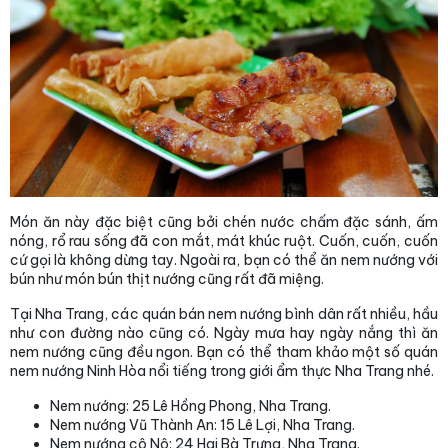
Món ăn này đặc biệt cũng bởi chén nước chấm đặc sánh, ấm
nóng, rổ rau sống đã con mắt, mát khúc ruột. Cuốn, cuốn, cuốn
cứ gọi là không dừng tay. Ngoài ra, bạn có thể ăn nem nướng với
bún như món bún thịt nướng cũng rất đã miệng.
Tại Nha Trang, các quán bán nem nướng bình dân rất nhiều, hầu
như con đường nào cũng có. Ngày mưa hay ngày nắng thì ăn
nem nướng cũng đều ngon. Bạn có thể tham khảo một số quán
nem nướng Ninh Hòa nổi tiếng trong giới ẩm thực Nha Trang nhé.
Nem nướng: 25 Lê Hồng Phong, Nha Trang.
Nem nướng Vũ Thành An: 15 Lê Lợi, Nha Trang.
Nem nướng cô Nô: 24 Hai Bà Trưng, Nha Trang.