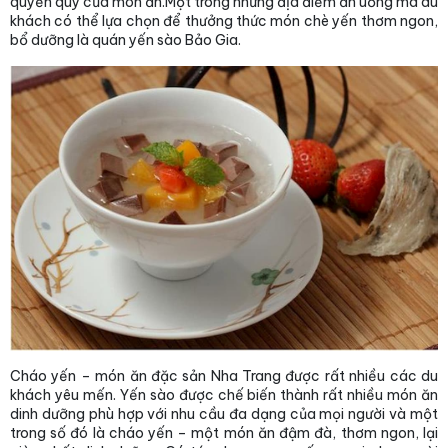
quyền quý của món ăn.Một trong những địa điểm ăn uống mà du
khách có thể lựa chọn để thưởng thức món chè yến thơm ngon,
bổ dưỡng là quán yến sào Bảo Gia.
Cháo yến – món ăn đặc sản Nha Trang được rất nhiều các du
khách yêu mến. Yến sào được chế biến thành rất nhiều món ăn
dinh dưỡng phù hợp với nhu cầu đa dạng của mọi người và một
trong số đó là cháo yến – một món ăn đậm đà, thơm ngon, lại