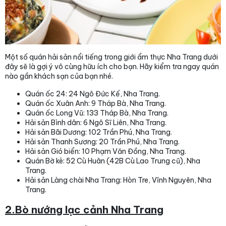
Một số quán hải sản nổi tiếng trong giới ẩm thực Nha Trang dưới
đây sẽ là gợi ý vô cùng hữu ích cho bạn. Hãy kiểm tra ngay quán
nào gần khách sạn của bạn nhé.
Quán ốc 24: 24 Ngô Đức Kế, Nha Trang.
Quán ốc Xuân Anh: 9 Tháp Bà, Nha Trang.
Quán ốc Long Vũ: 133 Tháp Bà, Nha Trang.
Hải sản Bình dân: 6 Ngô Sĩ Liên, Nha Trang.
Hải sản Bãi Dương: 102 Trần Phú, Nha Trang.
Hải sản Thanh Sương: 20 Trần Phú, Nha Trang.
Hải sản Gió biển: 10 Phạm Văn Đồng, Nha Trang.
Quán Bờ kè: 52 Cù Huân (42B Cù Lao Trung cũ), Nha
Trang.
Hải sản Làng chài Nha Trang: Hòn Tre, Vĩnh Nguyên, Nha
Trang.
2.Bò nướng lạc cảnh Nha Trang