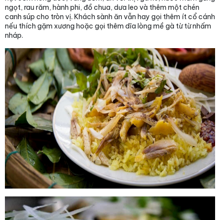
ngọt, rau răm, hành phi, đồ chua, dưa leo và thêm một chén
canh súp cho tròn vị. Khách sành ăn vẫn hay gọi thêm ít cổ cánh
nếu thích gặm xương hoặc gọi thêm dĩa lòng mề gà từ từ nhấm
nháp.