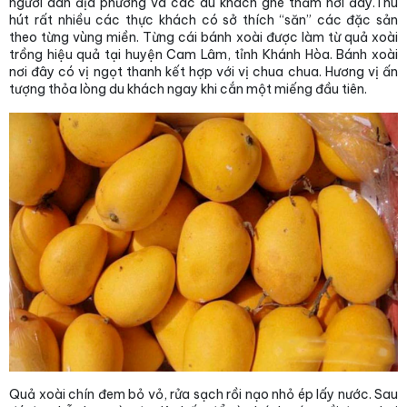
người dân địa phương và các du khách ghé thăm nơi đây.Thu
hút rất nhiều các thực khách có sở thích “săn” các đặc sản
theo từng vùng miền. Từng cái bánh xoài được làm từ quả xoài
trồng hiệu quả tại huyện Cam Lâm, tỉnh Khánh Hòa. Bánh xoài
nơi đây có vị ngọt thanh kết hợp với vị chua chua. Hương vị ấn
tượng thỏa lòng du khách ngay khi cắn một miếng đầu tiên.
Quả xoài chín đem bỏ vỏ, rửa sạch rồi nạo nhỏ ép lấy nước. Sau