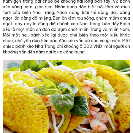
nằm gọn trong cái chảo bé khoảng hai lòng bàn tay. Vỏ bánh
xèo vàng ươm, giòn rụm. Nhân bánh đặc biệt bởi tôm và mực
tươi của biển Nha Trang. Nhân càng tươi thì càng dai, càng
ngọt, ăn càng đã miệng. Bạn ăn kèm rau sống, chấm mắm chua
ngọt, cay cay là đúng điệu bánh xèo Nha Trang luôn đấy.Bánh
xèo là một món ăn dân dã đậm chất miền Trung và miền Nam.
Mỗi một nơi, bánh xèo lại được chế biến theo một kiểu khác
nhau, chủ yếu dựa trên các đặc sản vốn có của vùng miền. Một
chiếc bánh xèo Nha Trang chỉ khoảng 5.000 VND, mỗi người ăn
khoảng bốn đến năm cái là no căng bụng.