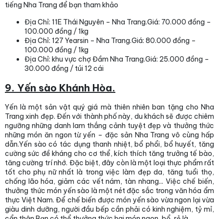
tiếng Nha Trang để bạn tham khảo
Địa Chỉ: 11E Thái Nguyên – Nha Trang.Giá: 70.000 đồng –
100.000 đồng / 1kg
Địa Chỉ: 127 Yearsin – Nha Trang.Giá: 80.000 đồng –
100.000 đồng / 1kg
Địa Chỉ: khu vực chợ Đầm Nha Trang.Giá: 25.000 đồng –
30.000 đồng / túi 12 cái
9. Yến sào Khánh Hòa.
Yến là một sản vật quý giá mà thiên nhiên ban tặng cho Nha
Trang xinh đẹp. Đến với thành phố này, du khách sẽ được chiêm
ngưỡng những danh lam thắng cảnh tuyệt đẹp và thưởng thức
những món ăn ngon từ yến – đặc sản Nha Trang vô cùng hấp
dẫn.Yến sào có tác dụng thanh nhiệt, bổ phổi, bổ huyết, tăng
cường sức đề kháng cho cơ thể, kích thích tăng trưởng tế bào,
tăng cường trí nhớ. Đặc biệt, đây còn là một loại thực phẩm rất
tốt cho phụ nữ nhất là trong việc làm đẹp da, tăng tuổi thọ,
chống lão hóa, giảm các vết nám, tàn nhang... Việc chế biến,
thưởng thức món yến sào là một nét đặc sắc trong văn hóa ẩm
thực Việt Nam. Để chế biến được món yến sào vừa ngon lại vừa
giàu dinh dưỡng, người đầu bếp cần phải có kinh nghiệm, tỷ mỉ,
cẩn thận.Bạn có thể thưởng thức hai món ngon, bổ ,rẻ là .