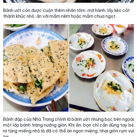
Bánh ướt còn được cuộn thêm nhân tôm, mỡ hành, lấy kéo cắt
thành khúc nhỏ, ăn với mắm nêm hoặc mắm chua ngọt.
Bánh đập của Nha Trang chính là bánh ướt nhưng bọc bên ngoài
một lớp bánh tráng nướng giòn. Khi ăn, bạn chỉ cần dùng tay bẻ
ra từng miếng nhỏ là đã có thể ăn ngon miệng, nhai giòn rụm vui
tai.