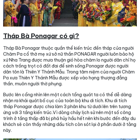
Tháp Bà Ponagar có gì?
Tháp Bà Ponagar thuộc quần thể kiến trúc đền tháp của người
Chăm Pa cổ thờ mẹ xứ sở nữ thần PONAGAR người luôn bảo hộ
xứ Nha Trang được mưa thuận gió hòa chăm lo người dân chỉ họ
cách trồng trọt có đất đai để sinh sống.Ponagar được người
dân tôn là Thiên Y Thánh Mẫu. Trong tâm niệm của người Chăm
Pa xưa Thiên Y Thánh Mẫu được xếp vào hạng thượng đẳng
thần, muôn người thờ phụng.
Bước lên cổng nhìn lên một cách tổng quát ta có thể dễ dàng
nhận ra khái quát bố cục của toàn bộ khu di tích. Khu di tích
tháp Ponagar được chia làm 3 phân khu từ dưới lên trên tương
ứng với 3 tầng kiến trúc.Vì dòng chảy lịch sử nên một số công
trình ở tầng thấp đã bị phá hủy hầu hết nên khi bước đến đây du
khách sẽ còn thấy những dấu tích còn sót lại ở phần dưới ở tằng
này.