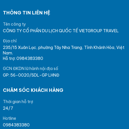
THÔNG TIN LIÊN HỆ
Tên công ty
CÔNG TY CỔ PHẦN DU LỊCH QUỐC TẾ VIETGROUP TRAVEL
Địa chỉ
235/15 Xuân Lạc, phường Tây Nha Trang, Tỉnh Khánh Hòa, Việt
Nam.
Hỗ trợ: 0984383380
GCN ĐKDN lữ hành nội địa số
GP: 56-0020/SDL-GP LHNĐ
CHĂM SÓC KHÁCH HÀNG
Thời gian hỗ trợ
24/7
Hotline
0984383380