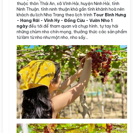
thuộc thôn Thái An, xã Vĩnh Hải, huyện Ninh Hải, tỉnh
Ninh Thuận. tỉnh ninh thuận khá gần tỉnh khánh hoà nên
khách du lịch Nha Trang theo lịch trình
Tour Bình Hưng
- Hang Rái - Vĩnh Hy - Đồng Cừu - Vườn Nho 1
ngày
đều tới để tham quan và chụp hình, tự tay hái
những chùm nho chín mọng, thưởng thức các sản phẩm
từ làm từ nho như mật nho, nho sấy...