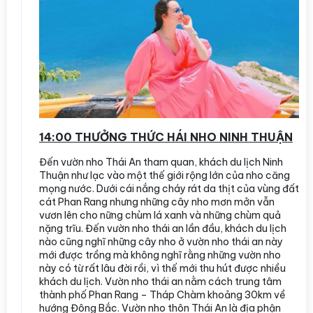
14:00 THƯỞNG THỨC HÁI NHO NINH THUẬN
Đến vườn nho Thái An tham quan, khách du lịch Ninh
Thuận như lạc vào một thế giới rộng lớn của nho căng
mọng nước. Dưới cái nắng cháy rát da thịt của vùng đất
cát Phan Rang nhưng những cây nho mơn mởn vẫn
vươn lên cho nững chùm lá xanh và những chùm quả
nặng trĩu. Đến vườn nho thái an lần đầu, khách du lịch
nào cũng nghĩ những cây nho ở vườn nho thái an này
mới được trồng mà không nghĩ rằng những vườn nho
này có từ rất lâu đời rồi, vì thế mới thu hút được nhiều
khách du lịch. Vườn nho thái an nằm cách trung tâm
thành phố Phan Rang – Tháp Chàm khoảng 30km về
hướng Đông Bắc. Vườn nho thôn Thái An là địa phận