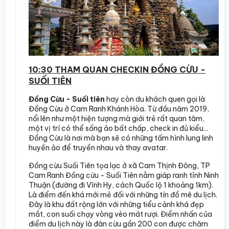
10:30 THAM QUAN CHECKIN ĐỒNG CỪU -
SUỐI TIÊN
Đồng Cừu - Suối tiên
hay còn du khách quen gọi là
Đồng Cừu ở Cam Ranh Khánh Hòa. Từ đầu năm 2019,
nổi lên như một hiện tượng mà giới trẻ rất quan tâm,
một vị trí có thể sống ảo bất chấp, check in đủ kiểu...
Đồng Cừu là nơi mà bạn sẽ có những tấm hình lung linh
huyền ảo để truyền nhau và thay avatar.
Đồng cừu Suối Tiên tọa lạc ở xã Cam Thịnh Đông, TP
Cam Ranh Đồng cừu - Suối Tiên nằm giáp ranh tỉnh Ninh
Thuận (đường đi Vĩnh Hy, cách Quốc lộ 1 khoảng 1km).
Là điểm đến khá mới mẻ đối với những tín đồ mê du lịch.
Đây là khu đất rộng lớn với những tiểu cảnh khá đẹp
mắt, con suối chạy vòng vèo mát rượi. Điểm nhấn của
điểm du lịch này là đàn cừu gần 200 con được chăm