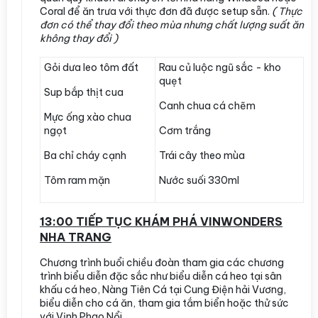
Coral để ăn trưa với thực đơn đã được setup sẵn.
( Thực
đơn có thể thay đổi theo mùa nhưng chất lượng suất ăn
không thay đổi )
Gỏi dưa leo tôm đất
Rau củ luộc ngũ sắc - kho
quẹt
Sup bắp thịt cua
Canh chua cá chẽm
Mực ống xào chua
ngọt
Cơm trắng
Ba chỉ cháy cạnh
Trái cây theo mùa
Tôm ram mặn
Nước suối 330ml
13:00 TIẾP TỤC KHÁM PHÁ VINWONDERS
NHA TRANG
Chương trình buổi chiều đoàn tham gia các chương
trình biểu diễn đặc sắc như biểu diễn cá heo tại sân
khấu cá heo, Nàng Tiên Cá tại Cung Điện hải Vương,
biểu diễn cho cá ăn, tham gia tắm biển hoặc thử sức
với Vịnh Phao Nổi..