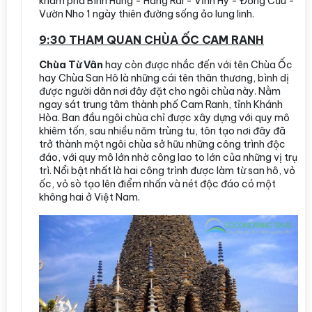
khám phá Bình Hưng - Hang Rái - Vĩnh Hy - Đồng Cừu -
Vườn Nho 1 ngày thiên đường sống ảo lung linh.
9:30 THAM QUAN CHÙA ỐC CAM RANH
Chùa Từ Vân
hay còn được nhắc đến với tên Chùa Ốc
hay Chùa San Hô là những cái tên thân thương, bình dị
được người dân nơi đây đặt cho ngôi chùa này. Nằm
ngay sát trung tâm thành phố Cam Ranh, tỉnh Khánh
Hòa. Ban đầu ngôi chùa chỉ được xây dựng với quy mô
khiêm tốn, sau nhiều năm trùng tu, tôn tạo nơi đây đã
trở thành một ngôi chùa sở hữu những công trình độc
đáo, với quy mô lớn nhờ công lao to lớn của những vị trụ
trì. Nổi bật nhất là hai công trình được làm từ san hô, vỏ
ốc, vỏ sò tạo lên điểm nhấn và nét độc đáo có một
không hai ở Việt Nam.