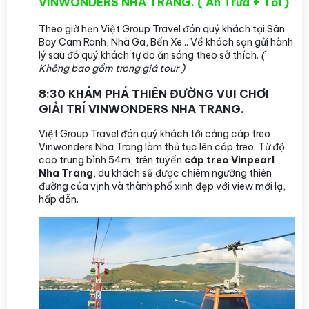
VINWONDERS NHA TRANG. ( Ăn Trưa + Tối )
Theo giờ hẹn Việt Group Travel đón quý khách tại Sân
Bay Cam Ranh, Nhà Ga, Bến Xe... Về khách sạn gửi hành
lý sau đó quý khách tự do ăn sáng theo sở thích.
(
Không bao gồm trong giá tour )
8:30 KHÁM PHÁ THIÊN ĐƯỜNG VUI CHƠI
GIẢI TRÍ VINWONDERS NHA TRANG.
Việt Group Travel đón quý khách tới cảng cáp treo
Vinwonders Nha Trang làm thủ tục lên cáp treo. Từ độ
cao trung bình 54m, trên tuyến
cáp treo Vinpearl
Nha Trang
, du khách sẽ được chiêm ngưỡng thiên
đường của vịnh và thành phố xinh đẹp với view mới lạ,
hấp dẫn.