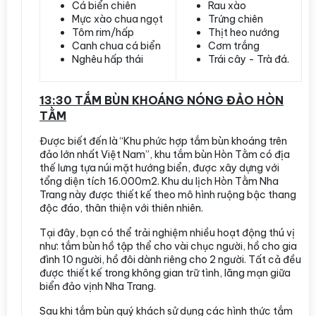
Cá biển chiên
Rau xào
Mực xào chua ngọt
Trứng chiên
Tôm rim/hấp
Thịt heo nướng
Canh chua cá biển
Cơm trắng
Nghêu hấp thái
Trái cây - Trà đá.
13:30 TẮM BÙN KHOÁNG NÓNG ĐẢO HÒN
TẰM
Được biết đến là “Khu phức hợp tắm bùn khoáng trên
đảo lớn nhất Việt Nam”, khu tắm bùn Hòn Tằm có địa
thế lưng tựa núi mặt hướng biển, được xây dựng với
tổng diện tích 16.000m2. Khu du lịch Hòn Tằm Nha
Trang này được thiết kế theo mô hình ruộng bậc thang
độc đáo, thân thiện với thiên nhiên.
Tại đây, bạn có thể trải nghiệm nhiều hoạt động thú vị
như: tắm bùn hồ tập thể cho vài chục người, hồ cho gia
đình 10 người, hồ đôi dành riêng cho 2 người. Tất cả đều
được thiết kế trong không gian trữ tình, lãng mạn giữa
biển đảo vịnh Nha Trang.
Sau khi tắm bùn quý khách sử dụng các hình thức tắm