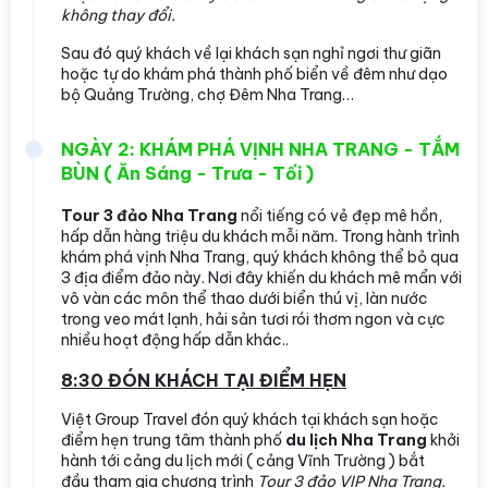
không thay đổi.
Sau đó quý khách về lại khách sạn nghỉ ngơi thư giãn
hoặc tự do khám phá thành phố biển về đêm như dạo
bộ Quảng Trường, chợ Đêm Nha Trang…
NGÀY 2: KHÁM PHÁ VỊNH NHA TRANG - TẮM
BÙN ( Ăn Sáng - Trưa - Tối )
Tour 3 đảo Nha Trang
nổi tiếng có vẻ đẹp mê hồn,
hấp dẫn hàng triệu du khách mỗi năm. Trong hành trình
khám phá vịnh Nha Trang, quý khách không thể bỏ qua
3 địa điểm đảo này. Nơi đây khiến du khách mê mẩn với
vô vàn các môn thể thao dưới biển thú vị, làn nước
trong veo mát lạnh, hải sản tươi rói thơm ngon và cực
nhiều hoạt động hấp dẫn khác..
8:30 ĐÓN KHÁCH TẠI ĐIỂM HẸN
Việt Group Travel đón quý khách tại khách sạn hoặc
điểm hẹn trung tâm thành phố
du lịch Nha Trang
khởi
hành tới cảng du lịch mới ( cảng Vĩnh Trường ) bắt
đầu tham gia chương trình
Tour 3 đảo VIP Nha Trang.