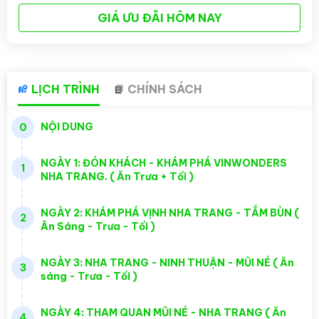
GIÁ ƯU ĐÃI HÔM NAY
LỊCH TRÌNH
CHÍNH SÁCH
NỘI DUNG
0
NGÀY 1: ĐÓN KHÁCH - KHÁM PHÁ VINWONDERS
1
NHA TRANG. ( Ăn Trưa + Tối )
NGÀY 2: KHÁM PHÁ VỊNH NHA TRANG - TẮM BÙN (
2
Ăn Sáng - Trưa - Tối )
NGÀY 3: NHA TRANG - NINH THUẬN - MŨI NÉ ( Ăn
3
sáng - Trưa - Tối )
NGÀY 4: THAM QUAN MŨI NÉ - NHA TRANG ( Ăn
4