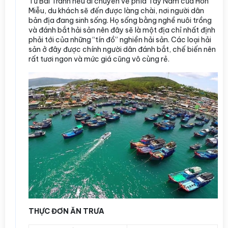
Từ Bãi Tranh nếu di chuyển về phía Tây Nam của Hòn
Miễu, du khách sẽ đến được làng chài, nơi người dân
bản địa đang sinh sống. Họ sống bằng nghề nuôi trồng
và đánh bắt hải sản nên đây sẽ là một địa chỉ nhất định
phải tới của những “tín đồ” nghiền hải sản. Các loại hải
sản ở đây được chính người dân đánh bắt, chế biến nên
rất tươi ngon và mức giá cũng vô cùng rẻ.
THỰC ĐƠN ĂN TRƯA