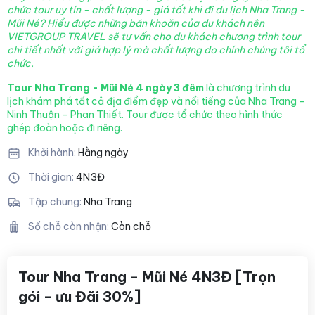
chức tour uy tín - chất lượng - giá tốt khi đi du lịch Nha Trang -
Mũi Né?
Hiểu được những băn khoăn của du khách nên
VIETGROUP TRAVEL sẽ tư vấn cho du khách chương trình tour
chi tiết nhất với giá hợp lý mà chất lượng
do chính chúng tôi tổ
chức.
Tour Nha Trang - Mũi Né 4 ngày 3 đêm
là chương trình du
lịch khám phá tất cả địa điểm đẹp và nổi tiếng của Nha Trang -
Ninh Thuận - Phan Thiết. Tour được tổ chức theo hình thức
ghép đoàn hoặc đi riêng.
Khởi hành:
Hằng ngày
Thời gian:
4N3Đ
Tập chung:
Nha Trang
Số chỗ còn nhận:
Còn chỗ
Tour Nha Trang - Mũi Né 4N3Đ [Trọn
gói - ưu Đãi 30%]