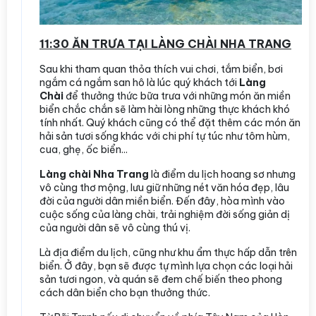
11:30 ĂN TRƯA TẠI LÀNG CHÀI NHA TRANG
Sau khi tham quan thỏa thích vui chơi, tắm biển, bơi
ngắm cá ngắm san hô là lúc quý khách tới
Làng
Chài
để thưởng thức bữa trưa với những món ăn miền
biển chắc chắn sẽ làm hài lòng những thực khách khó
tính nhất. Quý khách cũng có thể đặt thêm các món ăn
hải sản tươi sống khác với chi phí tự túc như tôm hùm,
cua, ghẹ, ốc biển...
Làng chài Nha Trang
là điểm du lịch hoang sơ nhưng
vô cùng thơ mộng, lưu giữ những nét văn hóa đẹp, lâu
đời của người dân miền biển. Đến đây, hòa mình vào
cuộc sống của làng chài, trải nghiệm đời sống giản dị
của người dân sẽ vô cùng thú vị.
Là địa điểm du lịch, cũng như khu ẩm thực hấp dẫn trên
biển. Ở đây, bạn sẽ được tự mình lựa chọn các loại hải
sản tươi ngon, và quán sẽ đem chế biến theo phong
cách dân biển cho bạn thưởng thức.