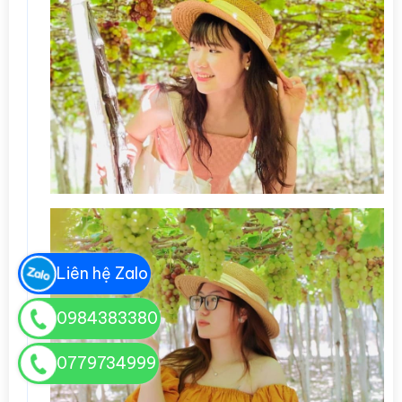
Liên hệ Zalo
0984383380
0779734999