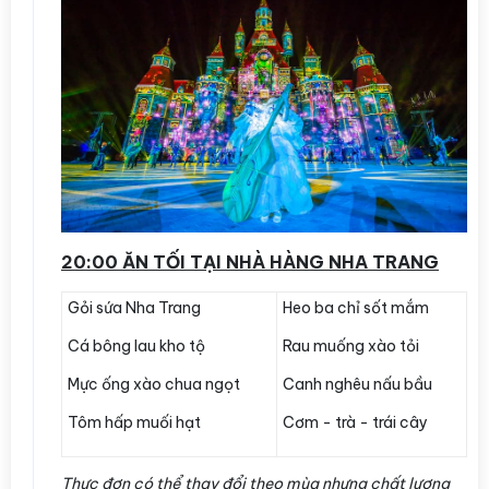
20:00 ĂN TỐI TẠI NHÀ HÀNG NHA TRANG
Gỏi sứa Nha Trang
Heo ba chỉ sốt mắm
Cá bông lau kho tộ
Rau muống xào tỏi
Mực ống xào chua ngọt
Canh nghêu nấu bầu
Tôm hấp muối hạt
Cơm - trà - trái cây
Thực đơn có thể thay đổi theo mùa nhưng chất lượng