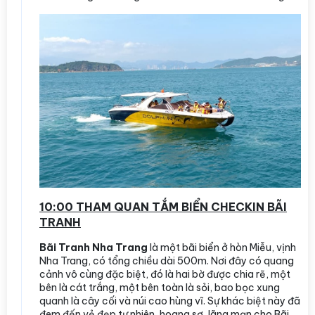
10:00 THAM QUAN TẮM BIỂN CHECKIN BÃI
TRANH
Bãi Tranh Nha Trang
là một bãi biển ở hòn Miễu, vịnh
Nha Trang, có tổng chiều dài 500m. Nơi đây có quang
cảnh vô cùng đặc biệt, đó là hai bờ được chia rẽ, một
bên là cát trắng, một bên toàn là sỏi, bao bọc xung
quanh là cây cối và núi cao hùng vĩ. Sự khác biệt này đã
đem đến vẻ đẹp tự nhiên, hoang sơ, lãng mạn cho Bãi