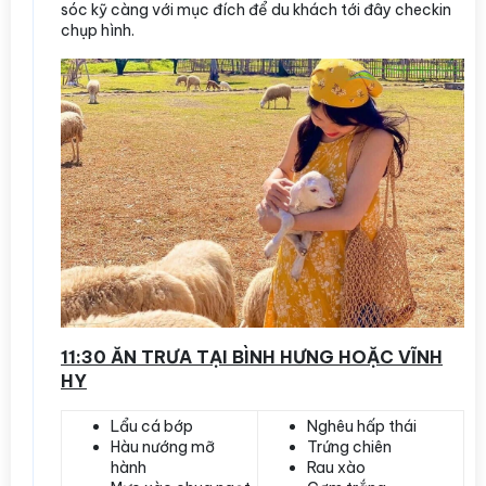
sóc kỹ càng với mục đích để du khách tới đây checkin
chụp hình.
11:30 ĂN TRƯA TẠI BÌNH HƯNG HOẶC VĨNH
HY
Lẩu cá bớp
Nghêu hấp thái
Hàu nướng mỡ
Trứng chiên
hành
Rau xào