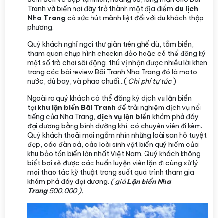
Tranh và biến nơi đây trở thành một địa điểm
du lịch
Nha Trang
có sức hút mãnh liệt đối với du khách thập
phương.
Quý khách nghỉ ngơi thư giãn trên ghế dù, tắm biển,
tham quan chụp hình checkin đảo hoặc có thể đăng ký
một số trò chơi sôi động, thú vị nhận được nhiều lời khen
trong các bài review Bãi Tranh Nha Trang đó là moto
nước, dù bay, và phao chuối...(
Chi phí tự túc
)
Ngoài ra quý khách có thể đăng ký dịch vụ lặn biển
tại
khu lặn biển Bãi Tranh
để trải nghiệm dịch vụ nổi
tiếng của Nha Trang,
dịch vụ lặn biển
khám phá đáy
đại dương
bằng bình dưỡng khí, có chuyên viên đi kèm.
Quý khách thoải mái ngắm nhìn những loài san hô tuyệt
đẹp, các đàn cá, các loài sinh vật biển quý hiếm của
khu bảo tồn biển lớn nhất Việt Nam. Quý khách không
biết bơi sẽ được các huấn luyện viên lặn đi cùng xử lý
mọi thao tác kỹ thuật trong suốt quá trình tham gia
khám phá đáy đại dương.
( giá
Lặn biển Nha
Trang
500.000 ).