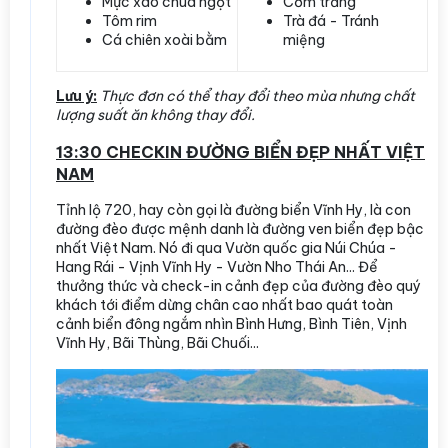
Mực xào chua ngọt
Cơm trắng
Tôm rim
Trà đá - Tránh
Cá chiên xoài bằm
miệng
Lưu ý:
Thực đơn có thể thay đổi theo mùa nhưng chất
lượng suất ăn không thay đổi.
13:30 CHECKIN ĐƯỜNG BIỂN ĐẸP NHẤT VIỆT
NAM
Tỉnh lộ 720, hay còn gọi là đường biển Vĩnh Hy, là con
đường đèo được mệnh danh là đường ven biển đẹp bậc
nhất Việt Nam. Nó đi qua Vườn quốc gia Núi Chúa -
Hang Rái - Vịnh Vĩnh Hy - Vườn Nho Thái An... Để
thưởng thức và check-in cảnh đẹp của đường đèo quý
khách tới điểm dừng chân cao nhất bao quát toàn
cảnh biển đông ngắm nhìn Bình Hưng, Bình Tiên, Vịnh
Vĩnh Hy, Bãi Thùng, Bãi Chuối...