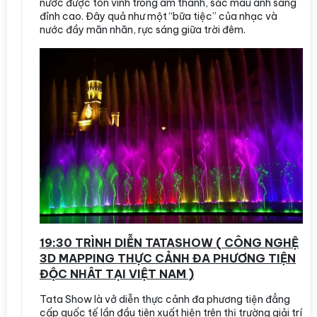
nước được tôn vinh trong âm thanh, sắc màu ánh sáng
đỉnh cao. Đây quả như một “bữa tiệc” của nhạc và
nước đầy mãn nhãn, rực sáng giữa trời đêm.
19:30 TRÌNH DIỄN TATASHOW ( CÔNG NGHỆ
3D MAPPING THỰC CẢNH ĐA PHƯƠNG TIỆN
ĐỘC NHÂT TẠI VIỆT NAM )
Tata Show là vở diễn thực cảnh đa phương tiện đẳng
cấp quốc tế lần đầu tiên xuất hiện trên thị trường giải trí