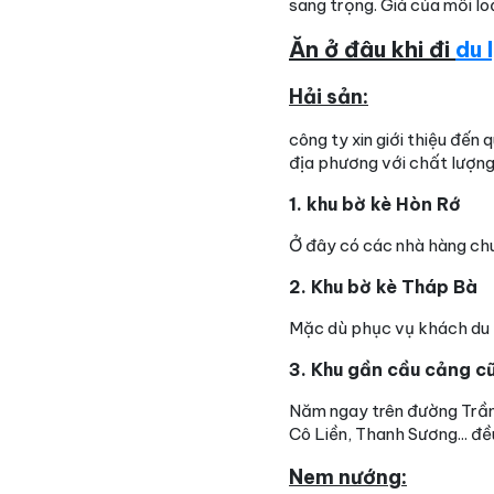
sang trọng. Giá của mỗi lo
Ăn ở đâu khi đi
du 
Hải sản:
công ty xin giới thiệu đế
địa phương với chất lượng u
1. khu bờ kè Hòn Rớ
Ở đây có các nhà hàng chu
2. Khu bờ kè Tháp Bà
Mặc dù phục vụ khách du l
3. Khu gần cầu cảng c
Năm ngay trên đường Trần
Cô Liền, Thanh Sương... đề
Nem nướng: