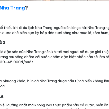
 Nha Trang
?
ể thiếu khi đi du lịch Nha Trang, người dân làng chài Nha Trang 
 được chế biến cực kỳ hấp dẫn tươi sống như: mực lá, tôm hùm, c
Hòa
 là đặc sản của Nha Trang nên khi tới mọi người sẽ được giới th
 tráng rau sống chấm với nước chấm đặc biệt chắc hẳn sẽ làm h
từ 30-45,000đ/suất.
ịa phương khác, bún cá Nha Trang được nấu từ cá biển không là
 cá
òa
nhiều dưỡng chất mà không loại thực phẩm nào có được, món ăn