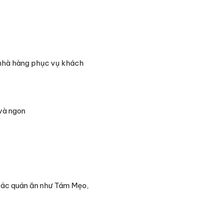
u nhà hàng phục vụ khách
và ngon
các quán ăn như Tám Mẹo,