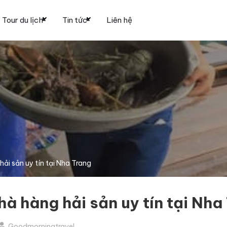
Tour du lịch
Tin tức
Liên hệ
ải sản uy tín tại Nha Trang
à hàng hải sản uy tín tại Nha
Goodmorningtravel