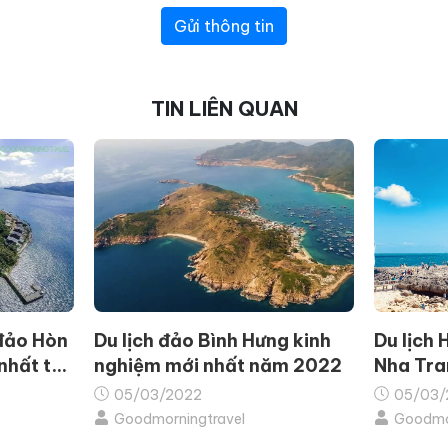
Gửi thông tin
TIN LIÊN QUAN
 đảo Hòn
Du lịch đảo Bình Hưng kinh
Du lịch 
nhất từ
nghiệm mới nhất năm 2022
Nha Tra
Z
05/03/2022
05/03/
Goodmorningtravel
Goodmor