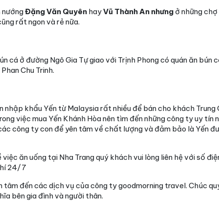
m nướng
Đặng Văn Quyên
hay
Vũ Thành An nhưng
ở những chợ 
ũng rất ngon và rẻ nữa.
bún cá ở đường Ngô Gia Tự giao với Trịnh Phong có quán ăn bún 
Phan Chu Trinh.
ôn nhập khẩu Yến từ Malaysia rất nhiều để bán cho khách Trung
rong việc mua Yến Khánh Hòa nên tìm đến những công ty uy tín nh
ác công ty con để yên tâm về chất lượng và đảm bảo là Yến đư
 việc ăn uống tại Nha Trang quý khách vui lòng liên hệ với số điệ
phí 24/7
 tâm đến các dịch vụ của công ty goodmorning travel. Chúc qu
hĩa bên gia đình và người thân.