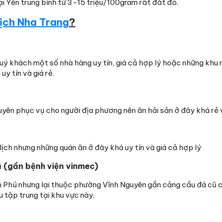
ại Yến trung bình từ 3-15 triệu/100gram rất đắt đỏ.
lịch Nha Trang
?
n quý khách một số nhà hàng uy tín, giá cả hợp lý hoặc những kh
y tín và giá rẻ.
yên phục vụ cho người địa phương nên ăn hải sản ở đây khá rẻ 
ịch nhưng những quán ăn ở đây khá uy tín và giá cả hợp lý
ũ (gần bệnh viện vinmec)
 Phú nhưng lại thuộc phường Vĩnh Nguyên gần cảng cầu đá cũ 
u tập trung tại khu vực này.