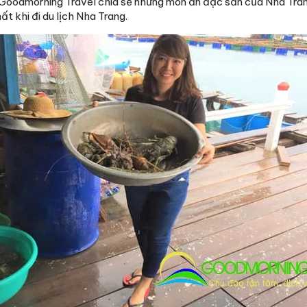
, Goodmorning Travel chia sẻ những món ăn đặc sản của Nha Tran
t khi đi du lịch Nha Trang.