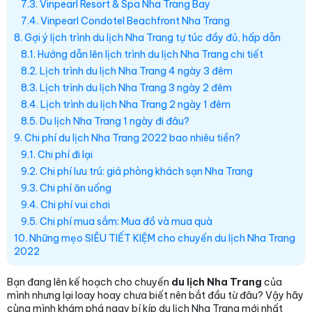
7.3. Vinpearl Resort & Spa Nha Trang Bay
7.4. Vinpearl Condotel Beachfront Nha Trang
8. Gợi ý lịch trình du lịch Nha Trang tự túc đầy đủ, hấp dẫn
8.1. Hướng dẫn lên lịch trình du lịch Nha Trang chi tiết
8.2. Lịch trình du lịch Nha Trang 4 ngày 3 đêm
8.3. Lịch trình du lịch Nha Trang 3 ngày 2 đêm
8.4. Lịch trình du lịch Nha Trang 2 ngày 1 đêm
8.5. Du lịch Nha Trang 1 ngày đi đâu?
9. Chi phí du lịch Nha Trang 2022 bao nhiêu tiền?
9.1. Chi phí đi lại
9.2. Chi phí lưu trú: giá phòng khách sạn Nha Trang
9.3. Chi phí ăn uống
9.4. Chi phí vui chơi
9.5. Chi phí mua sắm: Mua đồ và mua quà
10. Những mẹo SIÊU TIẾT KIỆM cho chuyến du lịch Nha Trang
2022
Bạn đang lên kế hoạch cho chuyến
du lịch Nha Trang
của
mình nhưng lại loay hoay chưa biết nên bắt đầu từ đâu? Vậy hãy
cùng mình khám phá ngay bí kíp du lịch Nha Trang mới nhất