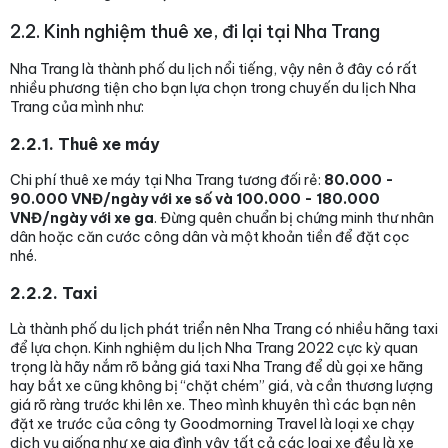
2.2. Kinh nghiệm thuê xe, đi lại tại Nha Trang
Nha Trang là thành phố du lịch nổi tiếng, vậy nên ở đây có rất
nhiều phương tiện cho bạn lựa chọn trong chuyến du lịch Nha
Trang của mình như:
2.2.1. Thuê xe máy
Chi phí thuê xe máy tại Nha Trang tương đối rẻ:
80.000 -
90.000 VNĐ/ngày với xe số và 100.000 - 180.000
VNĐ
/ngày với xe ga
. Đừng quên chuẩn bị chứng minh thư nhân
dân hoặc căn cước công dân và một khoản tiền để đặt cọc
nhé.
2.2.2. Taxi
Là thành phố du lịch phát triển nên Nha Trang có nhiều hãng taxi
để lựa chọn. Kinh nghiệm du lịch Nha Trang 2022 cực kỳ quan
trọng là hãy nắm rõ bảng giá taxi Nha Trang để dù gọi xe hãng
hay bắt xe cũng không bị “chặt chém” giá, và cần thương lượng
giá rõ ràng trước khi lên xe. Theo mình khuyên thì các bạn nên
đặt xe trước của công ty Goodmorning Travel là loại xe chạy
dịch vụ giống như xe gia đình vậy tất cả các loại xe đều là xe