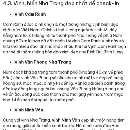
4.3. Vịnh, biển Nha Trang đẹp nhất để check-in
Vịnh Cam Ranh
Cam Ranh được bình chọn là một trong những vịnh biển đẹp
nhất của Việt Nam. Chính vì thế, lượng người du lịch tới đây
hằng năm là rất đông. Đi từ thành phố Nha Trang về phía Nam
chừng 60km là bạn đã đặt chân tới vịnh Cam Ranh.Vịnh này sở
hữu khá nhiều đảo lớn nhỏ khác nhau. Khi tới Vịnh Cam Ranh bạn
có thể đi thăm những hòn đảo xinh đẹp như Bình Ba, Bình Hưng…
Vịnh Vân Phong Nha Trang
Nằm cách khá xa trung tâm thành phố (khoảng 40km về phía
Bắc) nên vịnh Vân Phong sở hữu cho mình một vẻ đẹp vô cùng
hoang sơ, mộc mạc, bình yên đến lạ. Vẫn là bãi biển xanh trong
đến lay động lòng người kia, nhưng Vân Phong không mang cái
vẻ ồn ào, đông đúc của thành phố mà lặng yên hơn, trầm mặc
hơn, bí ẩn hơn đợi người ta khám phá.
Vịnh Ninh Vân
Cùng với vịnh Nha Trang,
vịnh Ninh Vân
đẹp như một nàng tiên
mơ màng giữa chốn biển xanh bao la. Nằm trên bán đảo Hòn