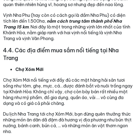
quan thiên nhiên hùng vĩ, hoang sơ nhưng đẹp đến nao lòng.
Vịnh Nha Phu (hay còn có cách gọi là đầm Nha Phu) có diện
tích lên đến 1.500ha,
nằm cách trung tâm thành phố Nha
Trang 15 km
. Nơi đây là một trong những vịnh lớn nhất của tỉnh
Khánh Hòa, nằm giáp ranh với hai vịnh nổi tiếng là vịnh Nha
Trang và vịnh Vân Phong.
4.4. Các địa điểm mua sắm nổi tiếng tại Nha
Trang
Chợ Xóm Mới
Chợ Xóm Mới nổi tiếng với đầy đủ các mặt hàng hải sản tươi
sống như tôm, ghẹ, mực, cá…được đánh bắt và nuôi trồng ngay
tại Khánh Hòa. Không chỉ vậy, chợ còn bày bán rất nhiều mặt
hàng như mỹ phẩm, đồ gia dụng, quần áo, vải … vô cùng đa
dạng và có giá cả phải chăng.
Du lịch Nha Trang tới chợ Xóm Mới, bạn đừng quên thưởng thức
những món ăn dân dã đậm đà hương vị địa phương như bún thịt
nướng, bánh canh, bún cá, ... và những món ăn vặt thơm ngon
nha.