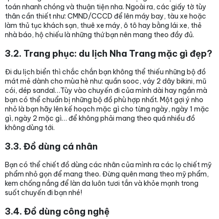
toán nhanh chóng và thuận tiện nha. Ngoài ra, các giấy tờ tùy
thân cần thiết như: CMND/CCCD để lên máy bay, tàu xe hoặc
làm thủ tục khách sạn, thuê xe máy, ô tô hay bằng lái xe, thẻ
nhà báo, hộ chiếu là những thứ bạn nên mang theo đầy đủ.
3.2. Trang phục: du lịch Nha Trang mặc gì đẹp?
Đi du lịch biển thì chắc chắn bạn không thể thiếu những bộ đồ
mát mẻ dành cho mùa hè như: quần sooc, váy 2 dây bikini, mũ
cói, dép sandal…Tùy vào chuyến đi của mình dài hay ngắn mà
bạn có thể chuẩn bị những bộ đồ phù hợp nhất. Một gợi ý nho
nhỏ là bạn hãy lên kế hoạch mặc gì cho từng ngày, ngày 1 mặc
gì, ngày 2 mặc gì… để không phải mang theo quá nhiều đồ
không dùng tới.
3.3. Đồ dùng cá nhân
Bạn có thể chiết đồ dùng các nhân của mình ra các lọ chiết mỹ
phẩm nhỏ gọn để mang theo. Đừng quên mang theo mỹ phẩm,
kem chống nắng để làn da luôn tươi tắn và khỏe mạnh trong
suốt chuyến đi bạn nhé!
3.4. Đồ dùng công nghệ