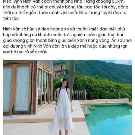
Mèo, vịnh Ninh Vân cách thành phố Nha Trang khoảng 60km,
nên du khách có thể di chuyển bằng tàu cao tốc tới đây, đồng
thời có thể ngắm toàn cảnh vịnh biển Nha Trang tuyệt đẹp từ
trên tàu.
Ninh Vân sở hữu vẻ đẹp hoang sơ và thuần khiết đặc biệt phù
hợp với những du khách muốn trải nghiệm cảm giác thư thái
giữa không gian thanh bình giữa biển xanh nắng vàng. Ẩn sau nơi
đại dương vịnh Ninh Vân còn là vẻ đẹp mê hoặc của những rạn
san hô rực rỡ sắc màu.