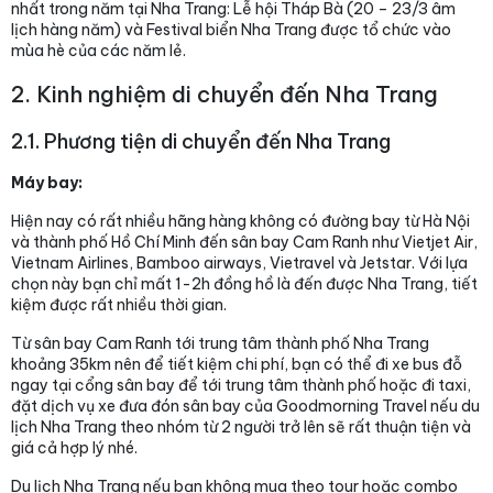
nhất trong năm tại Nha Trang: Lễ hội Tháp Bà (20 – 23/3 âm
lịch hàng năm) và Festival biển Nha Trang được tổ chức vào
mùa hè của các năm lẻ.
2. Kinh nghiệm di chuyển đến Nha Trang
2.1. Phương tiện di chuyển đến Nha Trang
Máy bay:
Hiện nay có rất nhiều hãng hàng không có đường bay từ Hà Nội
và thành phố Hồ Chí Minh đến sân bay Cam Ranh như Vietjet Air,
Vietnam Airlines, Bamboo airways, Vietravel và Jetstar. Với lựa
chọn này bạn chỉ mất 1-2h đồng hồ là đến được Nha Trang, tiết
kiệm được rất nhiều thời gian.
Từ sân bay Cam Ranh tới trung tâm thành phố Nha Trang
khoảng 35km nên để tiết kiệm chi phí, bạn có thể đi xe bus đỗ
ngay tại cổng sân bay để tới trung tâm thành phố hoặc đi taxi,
đặt dịch vụ xe đưa đón sân bay của Goodmorning Travel nếu du
lịch Nha Trang theo nhóm từ 2 người trở lên sẽ rất thuận tiện và
giá cả hợp lý nhé.
Du lịch Nha Trang nếu bạn không mua theo tour hoặc combo