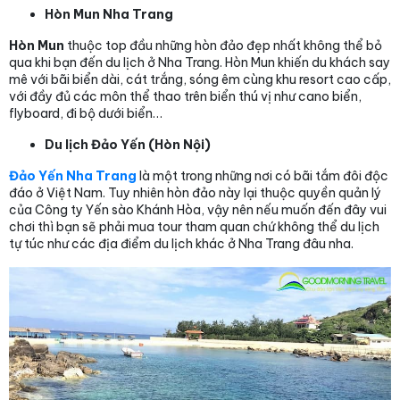
Hòn Mun Nha Trang
Hòn Mun
thuộc top đầu những hòn đảo đẹp nhất không thể bỏ
qua khi bạn đến du lịch ở Nha Trang. Hòn Mun khiến du khách say
mê với bãi biển dài, cát trắng, sóng êm cùng khu resort cao cấp,
với đầy đủ các môn thể thao trên biển thú vị như cano biển,
flyboard, đi bộ dưới biển…
Du lịch Đảo Yến (Hòn Nội)
Đảo Yến Nha Trang
là một trong những nơi có bãi tắm đôi độc
đáo ở Việt Nam. Tuy nhiên hòn đảo này lại thuộc quyền quản lý
của Công ty Yến sào Khánh Hòa, vậy nên nếu muốn đến đây vui
chơi thì bạn sẽ phải mua tour tham quan chứ không thể du lịch
tự túc như các địa điểm du lịch khác ở Nha Trang đâu nha.