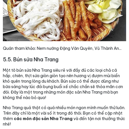
Quán tham khảo: Nem nướng Đặng Văn Quyên, Vũ Thành An...
5.5. Bún sứa Nha Trang
Một tô bún sứa Nha Trang siêu rẻ với đầy đủ các loại chả cá
hấp, chiên, thịt sứa giòn giòn tạo nên hương vị đượm mùi biển
khó quên trong lòng du khách. Bún sứa có thể được dùng như
bữa sáng hay lúc đói bụng buổi xế chắc chắn sẽ thỏa mãn cơn
đói. Đây là một trong những món đặc sản Nha Trang mà bạn
không thể nào bỏ qua!
Nha Trang quả thật có quá nhiều món ngon mình muốn thử luôn.
Trên đây chỉ là một vài số ít trong đó thôi. Bạn có thể cập nhật
thêm
các món đặc sản Nha Trang
và đến tận nơi thưởng thức
nhé!