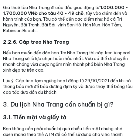
Giá thuê tàu Nha Trang đi các đảo giao động từ
1.000.000 -
1.700.000 VNĐ
cho tàu 40 - 49 chỗ
, tùy vào điểm đến và
hành trình của bạn. Tàu có thể đến các điểm như: hồ cá Trí
Nguyên, Bãi Tranh, Bãi Sỏi, vịnh San Hô, Hòn Mun, Hòn Tằm,
Robinson Beach...
2.2.6. Cáp treo Nha Trang
Nếu bạn muốn đến đảo hòn Tre Nha Trang thì cáp treo Vinpearl
Nha Trang sẽ là lựa chọn hoàn hảo nhất. Vừa có thể di chuyển
nhanh chóng vừa được ngắm nhìn thành phố biển Nha Trang
xinh đẹp từ trên cao.
Lưu ý: Cáp treo tạm ngừng hoạt động từ 29/10/2021 đến khi có
thông báo mới để bảo dưỡng định kỳ và được thay thế bằng tàu
cao tốc đưa đón du khách
3. Du lịch Nha Trang cần chuẩn bị gì?
3.1. Tiền mặt và giấy tờ
Bạn không cần phải chuẩn bị quá nhiều tiền mặt nhưng chớ
quên mang theo thẻ ATM để có thể sử dụng cho việc thanh