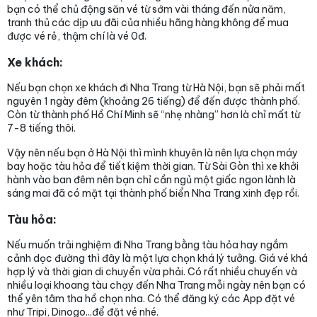
bạn có thể chủ động săn vé từ sớm vài tháng đến nửa năm,
tranh thủ các dịp ưu đãi của nhiều hãng hàng không để mua
được vé rẻ, thậm chí là vé 0đ.
Xe khách:
Nếu bạn chọn xe khách đi Nha Trang từ Hà Nội, bạn sẽ phải mất
nguyên 1 ngày đêm (khoảng 26 tiếng) để đến được thành phố.
Còn từ thành phố Hồ Chí Minh sẽ “nhẹ nhàng” hơn là chỉ mất từ
7-8 tiếng thôi.
Vậy nên nếu bạn ở Hà Nội thì mình khuyên là nên lựa chọn máy
bay hoặc tàu hỏa để tiết kiệm thời gian. Từ Sài Gòn thì xe khởi
hành vào ban đêm nên bạn chỉ cần ngủ một giấc ngon lành là
sáng mai đã có mặt tại thành phố biển Nha Trang xinh đẹp rồi.
Tàu hỏa:
Nếu muốn trải nghiệm đi Nha Trang bằng tàu hỏa hay ngắm
cảnh dọc đường thì đây là một lựa chọn khá lý tưởng. Giá vé khá
hợp lý và thời gian di chuyển vừa phải. Có rất nhiều chuyến và
nhiều loại khoang tàu chạy đến Nha Trang mỗi ngày nên bạn có
thể yên tâm tha hồ chọn nha. Có thể đăng ký các App đặt vé
như Tripi, Dinogo...để đặt vé nhé.