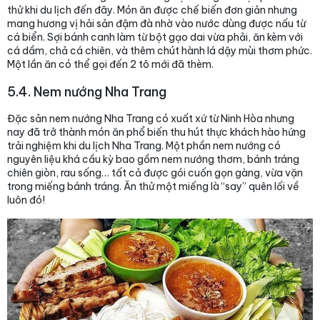
thử khi du lịch đến đây. Món ăn được chế biến đơn giản nhưng
mang hương vị hải sản đậm đà nhờ vào nước dùng được nấu từ
cá biển. Sợi bánh canh làm từ bột gạo dai vừa phải, ăn kèm với
cá dầm, chả cá chiên, và thêm chút hành lá dậy mùi thơm phức.
Một lần ăn có thể gọi đến 2 tô mới đã thèm.
5.4. Nem nướng Nha Trang
Đặc sản nem nướng Nha Trang có xuất xứ từ Ninh Hòa nhưng
nay đã trở thành món ăn phổ biến thu hút thực khách hào hứng
trải nghiệm khi du lịch Nha Trang. Một phần nem nướng có
nguyên liệu khá cầu kỳ bao gồm nem nướng thơm, bánh tráng
chiên giòn, rau sống… tất cả được gói cuốn gọn gàng, vừa vặn
trong miếng bánh tráng. Ăn thử một miếng là “say” quên lối về
luôn đó!