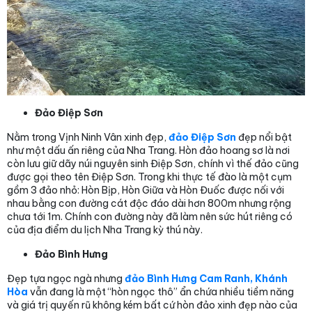
Đảo Điệp Sơn
Nằm trong Vịnh Ninh Vân xinh đẹp,
đảo Điệp Sơn
đẹp nổi bật
như một dấu ấn riêng của Nha Trang. Hòn đảo hoang sơ là nơi
còn lưu giữ dãy núi nguyên sinh Điệp Sơn, chính vì thế đảo cũng
được gọi theo tên Điệp Sơn. Trong khi thực tế đào là một cụm
gồm 3 đảo nhỏ: Hòn Bịp, Hòn Giữa và Hòn Đuốc được nối với
nhau bằng con đường cát độc đáo dài hơn 800m nhưng rộng
chưa tới 1m. Chính con đường này đã làm nên sức hút riêng có
của địa điểm du lịch Nha Trang kỳ thú này.
Đảo Bình Hưng
Đẹp tựa ngọc ngà nhưng
đảo Bình Hưng Cam Ranh, Khánh
Hòa
vẫn đang là một “hòn ngọc thô” ẩn chứa nhiều tiềm năng
và giá trị quyến rũ không kém bất cứ hòn đảo xinh đẹp nào của