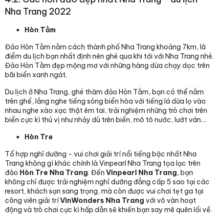
Nha Trang 2022
Hòn Tằm
Đảo Hòn Tằm nằm cách thành phố Nha Trang khoảng 7km, là
điểm du lịch bạn nhất định nên ghé qua khi tới với Nha Trang nhé.
Đảo Hòn Tằm đẹp mộng mơ với những hàng dừa chạy dọc trên
bãi biển xanh ngát.
Du lịch ở Nha Trang, ghé thăm đảo Hòn Tằm, bạn có thể nằm
trên ghế, lắng nghe tiếng sóng biển hòa với tiếng lá dừa lọ vào
nhau nghe xào xạc thật êm tai, trải nghiệm những trò chơi trên
biển cực kì thú vị như nhảy dù trên biển, mô tô nước, lướt ván…
Hòn Tre
Tổ hợp nghỉ dưỡng - vui chơi giải trí nổi tiếng bậc nhất Nha
Trang không gì khác chính là Vinpearl Nha Trang tọa lạc trên
đảo
Hòn Tre Nha Trang
. Đến
Vinpearl Nha Trang
, bạn
không chỉ được trải nghiệm nghỉ dưỡng đẳng cấp 5 sao tại các
resort, khách sạn sang trọng, mà còn được vui chơi tẹt ga tại
công viên giải trí
VinWonders Nha Trang
với vô vàn hoạt
động và trò chơi cực kì hấp dẫn sẽ khiến bạn say mê quên lối về.