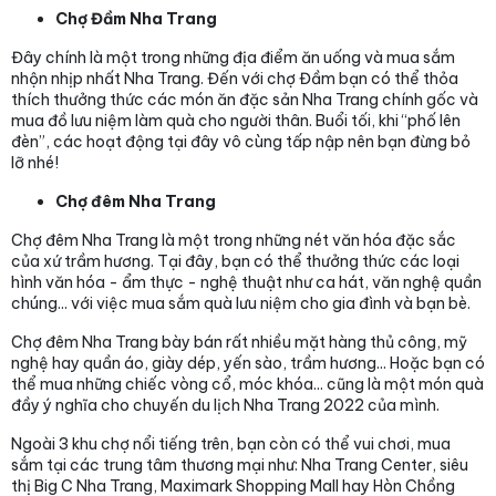
Chợ Đầm Nha Trang
Đây chính là một trong những địa điểm ăn uống và mua sắm
nhộn nhịp nhất Nha Trang. Đến với chợ Đầm bạn có thể thỏa
thích thưởng thức các món ăn đặc sản Nha Trang chính gốc và
mua đồ lưu niệm làm quà cho người thân. Buổi tối, khi “phố lên
đèn”, các hoạt động tại đây vô cùng tấp nập nên bạn đừng bỏ
lỡ nhé!
Chợ đêm Nha Trang
Chợ đêm Nha Trang là một trong những nét văn hóa đặc sắc
của xứ trầm hương. Tại đây, bạn có thể thưởng thức các loại
hình văn hóa - ẩm thực - nghệ thuật như ca hát, văn nghệ quần
chúng... với việc mua sắm quà lưu niệm cho gia đình và bạn bè.
Chợ đêm Nha Trang bày bán rất nhiều mặt hàng thủ công, mỹ
nghệ hay quần áo, giày dép, yến sào, trầm hương... Hoặc bạn có
thể mua những chiếc vòng cổ, móc khóa... cũng là một món quà
đầy ý nghĩa cho chuyến du lịch Nha Trang 2022 của mình.
Ngoài 3 khu chợ nổi tiếng trên, bạn còn có thể vui chơi, mua
sắm tại các trung tâm thương mại như: Nha Trang Center, siêu
thị Big C Nha Trang, Maximark Shopping Mall hay Hòn Chồng