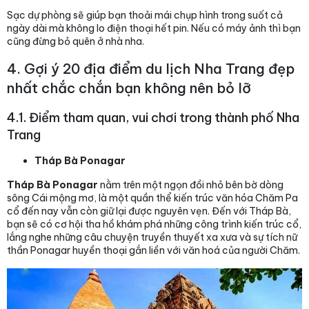
Sạc dự phòng sẽ giúp bạn thoải mái chụp hình trong suốt cả
ngày dài mà không lo điện thoại hết pin. Nếu có máy ảnh thì bạn
cũng đừng bỏ quên ở nhà nha.
4. Gợi ý 20 địa điểm du lịch Nha Trang đẹp
nhất chắc chắn bạn không nên bỏ lỡ
4.1. Điểm tham quan, vui chơi trong thành phố Nha
Trang
Tháp Bà Ponagar
Tháp Bà Ponagar
nằm trên một ngọn đồi nhỏ bên bờ dòng
sông Cái mộng mơ, là một quần thể kiến trúc văn hóa Chăm Pa
cổ đến nay vẫn còn giữ lại được nguyên vẹn. Đến với Tháp Bà,
bạn sẽ có cơ hội tha hồ khám phá những công trình kiến trúc cổ,
lắng nghe những câu chuyện truyền thuyết xa xưa và sự tích nữ
thần Ponagar huyền thoại gắn liền với văn hoá của người Chăm.