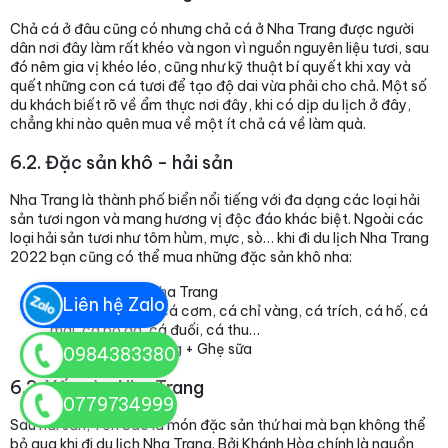
Chả cá ở đâu cũng có nhưng chả cá ở Nha Trang được người
dân nơi đây làm rất khéo và ngon vì nguồn nguyên liệu tươi, sau
đó nêm gia vị khéo léo, cũng như kỹ thuật bí quyết khi xay và
quết những con cá tươi để tạo độ dai vừa phải cho chả. Một số
du khách biết rõ về ẩm thực nơi đây, khi có dịp du lịch ở đây,
chẳng khi nào quên mua về một ít chả cá về làm quà.
6.2. Đặc sản khô - hải sản
Nha Trang là thành phố biển nổi tiếng với đa dạng các loại hải
sản tươi ngon và mang hương vị độc đáo khác biệt. Ngoài các
loại hải sản tươi như tôm hùm, mực, sò… khi đi du lịch Nha Trang
2022 bạn cũng có thể mua những đặc sản khô nha:
Mực một nắng Nha Trang
Liên hệ Zalo
Các loại cá khô: cá cơm, cá chỉ vàng, cá trích, cá hố, cá
mai, cá bò da, cá đuối, cá thu…
Tôm Khô Nha Trang + Ghẹ sữa
0984383380
6.3. Yến sào Nha Trang
0779734999
Sau hải sản, Yến Sào là món đặc sản thứ hai mà bạn không thể
bỏ qua khi đi du lịch Nha Trang. Bởi Khánh Hòa chính là nguồn