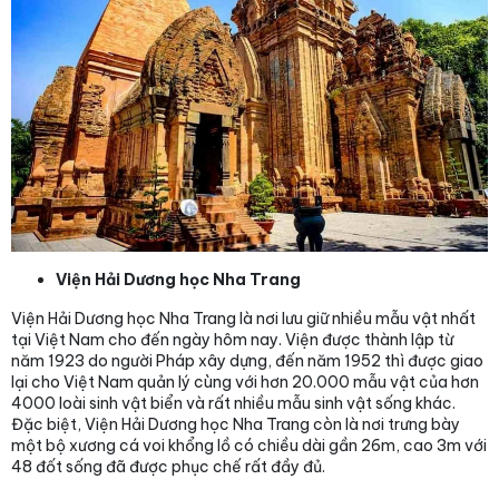
Viện Hải Dương học Nha Trang
Viện Hải Dương học Nha Trang là nơi lưu giữ nhiều mẫu vật nhất
tại Việt Nam cho đến ngày hôm nay. Viện được thành lập từ
năm 1923 do người Pháp xây dựng, đến năm 1952 thì được giao
lại cho Việt Nam quản lý cùng với hơn 20.000 mẫu vật của hơn
4000 loài sinh vật biển và rất nhiều mẫu sinh vật sống khác.
Đặc biệt, Viện Hải Dương học Nha Trang còn là nơi trưng bày
một bộ xương cá voi khổng lồ có chiều dài gần 26m, cao 3m với
48 đốt sống đã được phục chế rất đầy đủ.