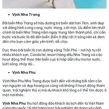
Vịnh Nha Trang
Bãi biển Nha Trang sở hữu đường bờ biển dài hơn 7km, xinh đẹp
với dáng hình cong cong, nước trong, cát mịn. Ưu điểm lớn nhất
chính là biển Nha Trang nằm ngay trung tâm thành phố, chỉ cần
bước vài bước là đã đến biển. Biển ở đây rất ít sóng nên sẽ đem
đến cho bạn cảm giác yên bình, dễ chịu.
Dọc theo bãi biển là con đường vàng Trần Phú - nơi hội tụ rất
nhiều khách sạn, Condotel, resort hàng đầu Nha Trang và các
hoạt động thể thao trên biển cực kì hấp dẫn như motor nước,
lướt sóng, nhảy dù…
Vịnh Nha Phu
Vịnh Nha Phu Nha Trang được biết đến với những bãi tắm còn
vẹn nguyên vẻ đẹp hoang sơ cùng với không ít hoạt động tham
quan, trải nghiệm thú vị mà du khách khó lòng có thể tìm được ở
một nơi khác.
Vịnh Nha Phu
thu hút đông đảo khách du lịch đến từ Việt Nam
cũng như quốc tế nhờ hàng loạt trải nghiệm đa dạng và cảnh