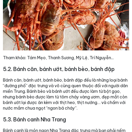
Tham khảo: Tám Mẹo, Thanh Sương, Mỹ Lệ, Trí Nguyễn...
5.2. Bánh căn, bánh ướt, bánh bèo, bánh đập
Bánh căn, bánh ướt, bánh bèo, bánh đập đều là những loại bánh
“đường phố” đặc trưng và vô cùng quen thuộc đối với người dân
miền Trung. Bánh bèo và bánh ướt đều được làm từ bột gạo,
nhưng bánh bèo được làm từ tôm cháy vàng ươm, đẹp mắt còn
bánh ướt lại được ăn kèm với thịt heo, thịt nướng… và chấm với
nước mắm chua ngọt “ngon bá cháy”.
5.3. Bánh canh Nha Trang
Bánh canh là món ngon Nha Trang đặc trưng mà bạn phải nếm