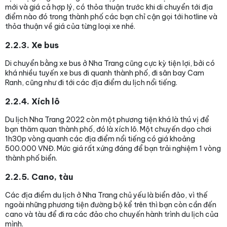
mới và giá cả hợp lý, có thỏa thuận trước khi di chuyển tới địa
điểm nào đó trong thành phố các bạn chỉ cận gọi tới hotline và
thỏa thuận về giá của từng loại xe nhé.
2.2.3. Xe bus
Di chuyển bằng xe bus ở Nha Trang cũng cực kỳ tiện lợi, bởi có
khá nhiều tuyến xe bus đi quanh thành phố, đi sân bay Cam
Ranh, cũng như đi tới các địa điểm du lịch nổi tiếng.
2.2.4. Xích lô
Du lịch Nha Trang 2022 còn một phương tiện khá là thú vị để
bạn thăm quan thành phố, đó là xích lô. Một chuyến dạo chơi
1h30p vòng quanh các địa điểm nổi tiếng có giá khoảng
500.000 VNĐ. Mức giá rất xứng đáng để bạn trải nghiệm 1 vòng
thành phố biển.
2.2.5. Cano, tàu
Các địa điểm du lịch ở Nha Trang chủ yếu là biển đảo, vì thế
ngoài những phương tiện đường bộ kể trên thì bạn còn cần đến
cano và tàu để đi ra các đảo cho chuyến hành trình du lịch của
mình.