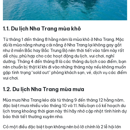
1.1. Du lịch Nha Trang mùa khô
Từ tháng 1 đến tháng 8 hằng năm là mùa khô ở Nha Trang. Mặc
dù là mùa nắng nhưng cái nắng ở Nha Trang lại không gay gắt
như ở miền Bắc hay Bắc Trung Bộ nên thời tiết vào tầm này rất
dễ chịu, phù hợp cho các hoạt động du lịch, vui chơi, nghỉ
dưỡng. Tháng 4 đến tháng 8 là các tháng du lịch cao điểm, bạn
nên chuẩn bị thật kĩ khi đi vào những tháng này nếu không muốn
gặp tình trạng “sold out” phòng khách sạn, vé, dịch vụ các điểm
vui chơi.
1.2. Du lịch Nha Trang mùa mưa
Mùa mưa Nha Trang kéo dài từ tháng 9 đến tháng 12 hằng năm,
đặc biệt mưa nhiều vào tháng 10 và 11. Nếu bạn có kế hoạch du
lịch trong khoảng thời gian này thì hãy nhớ cập nhật tình hình dự
báo thời tiết thường xuyên nha.
Có một điều đặc biệt bạn không nên bỏ lỡ chính là 2 lễ hội lớn