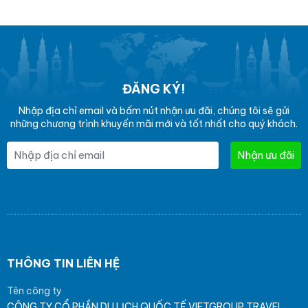
ĐĂNG KÝ!
Nhập địa chỉ email và bấm nút nhận ưu đãi, chúng tôi sẽ gửi
những chương trình khuyến mãi mới và tốt nhất cho quý khách.
Nhận ưu đãi
THÔNG TIN LIÊN HỆ
Tên công ty
CÔNG TY CỔ PHẦN DU LỊCH QUỐC TẾ VIETGROUP TRAVEL