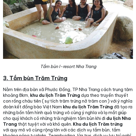
Tắm bùn I-resort Nha Trang
3. Tắm bùn Trăm Trứng
Nằm trên địa bàn xã Phước Đồng, TP Nha Trang cách trung tâm
khoảng 8km,
khu du lịch Trăm Trứng
dựa theo truyền thuyết
con rồng cháu tiên ( sự tích trăm trứng nở trăm con ) với ý nghĩa
đoàn kết đồng bào Việt Nam
khu du lịch Trăm Trứng
đã tạo ra
những bồn tắm hình quả trứng vô cùng ý nghĩa và lạ mắt giúp
cho quý khách có những trải nghiệm tắm bùn khi đi
du lịch Nha
Trang
thật tuyệt vời và khó quên.
Khu du lịch Trăm trứng
với quy mô vô cùng rộng lớn với các dịch vụ tắm bùn, tắm
khoáng nóng tự nhiên, Teambuiding, lửa trại, dịch vụ lưu trú nghỉ