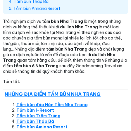
4. Tắm bùn Tháp Bà
5. Tắm bùn Amiana Resort
Trải nghiệm dịch vụ t
ắm bùn Nha Trang
là một trong những
dịch vụ không thể thiếu khi đi
du lịch Nha Trang
là một loại
hình du lịch về sức khỏe tại Nha Trang vì theo nghiên cứu của
các chuyên gia tắm bùn mang lại nhiều lợi ích tốt cho cơ thể,
thư giãn, thoải mái, làm mịn da, các bệnh về khớp, đau
lưng... Những địa điểm
tắm bùn Nha Trang
đẹp và chất lượng
giá cả dịch vụ luôn là vấn đề được các bạn đi
du lịch Nha
Trang
quan tâm hàng đầu, để biết thêm thông tin về những địa
điểm
tắm bùn ở Nha Trang
sau đây Goodmorning Travel xin
chia sẻ thông tin để quý khách tham khảo.
Tóm tắt:
NHỮNG ĐỊA ĐIỂM TẮM BÙN NHA TRANG
Tắm bùn đảo Hòn Tằm Nha Trang
Tắm bùn I-Resort
Tắm bùn Trăm Trứng
Tắm bùn Tháp Bà
Tắm bùn Amiana Resort