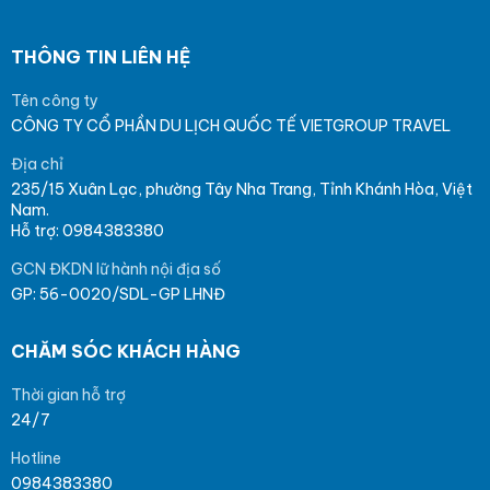
THÔNG TIN LIÊN HỆ
Tên công ty
CÔNG TY CỔ PHẦN DU LỊCH QUỐC TẾ VIETGROUP TRAVEL
Địa chỉ
235/15 Xuân Lạc, phường Tây Nha Trang, Tỉnh Khánh Hòa, Việt
Nam.
Hỗ trợ: 0984383380
GCN ĐKDN lữ hành nội địa số
GP: 56-0020/SDL-GP LHNĐ
CHĂM SÓC KHÁCH HÀNG
Thời gian hỗ trợ
24/7
Hotline
0984383380