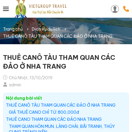
Trang chủ
Dịch vụ du lịch
THUÊ CANÔ TÀU THAM QUAN CÁC ĐẢO Ở NHA TRANG
THUÊ CANÔ TÀU THAM QUAN CÁC
ĐẢO Ở NHA TRANG
Chủ Nhật, 13/10/2019
admin
Nội dung bài viết
THUÊ CANÔ TÀU THAM QUAN CÁC ĐẢO Ở NHA TRANG
GIÁ THUÊ CANO CHỈ TỪ: 800,000đ
THUÊ CANO THAM QUAN CÁC ĐẢO NHA TRANG
THAM QUAN HÒN MUN, LÀNG CHÀI, BÃI TRANH, THỦY
CUNG TRÍ NGUYÊN