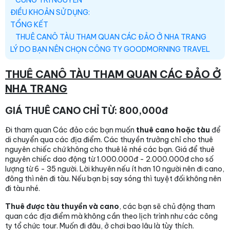
ĐIỀU KHOẢN SỬ DỤNG:
TỔNG KẾT
THUÊ CANÔ TÀU THAM QUAN CÁC ĐẢO Ở NHA TRANG
LÝ DO BẠN NÊN CHỌN CÔNG TY GOODMORNING TRAVEL
THUÊ CANÔ TÀU THAM QUAN CÁC ĐẢO Ở
NHA TRANG
GIÁ THUÊ CANO CHỈ TỪ: 800,000đ
Đi tham quan Các đảo các bạn muốn
thuê cano hoặc tàu
để
di chuyển qua các địa điểm. Các thuyền trưởng chỉ cho thuê
nguyên chiếc chứ không cho thuê lẻ nhé các bạn. Giá để thuê
nguyên chiếc dao động từ 1.000.000đ - 2.000.000đ cho số
lượng từ 6 - 35 người. Lời khuyên nếu ít hơn 10 người nên đi cano,
đông thì nên đi tàu. Nếu bạn bị say sóng thì tuyệt đối không nên
đi tàu nhé.
Thuê được tàu thuyền và cano
, các bạn sẽ chủ động tham
quan các địa điểm mà không cần theo lịch trình như các công
ty tổ chức tour. Muốn đi đâu, ở chơi bao lâu là tùy thích.