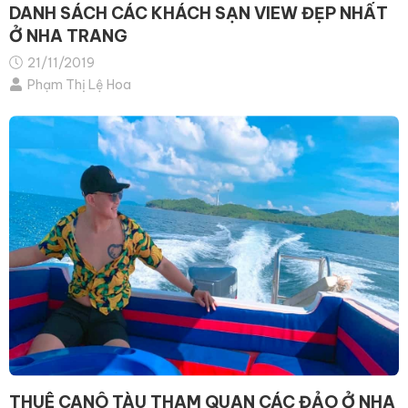
DANH SÁCH CÁC KHÁCH SẠN VIEW ĐẸP NHẤT
Ở NHA TRANG
21/11/2019
Phạm Thị Lệ Hoa
THUÊ CANÔ TÀU THAM QUAN CÁC ĐẢO Ở NHA