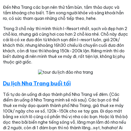
Đến Nha Trang các bạn nên thử tắm bùn, tắm thảo dược và
tắm khoáng cho biết. Tắm xong người khỏe và sảng khoái hẳn
ra, có sức tham quan những chỗ tiếp theo, hehe.
Trong 3 chỗ này thì mình thích I-Resort nhất, sạch và đẹp hơn 2
chỗ kia, nhưng giá cũng hơi cao hơn 2 chỗ kia nhé. Chỗ này được
cái là có xe đưa đón từ khách sạn đến I-resort luôn, giá 20k/
khách thôi, nhưng khoảng 16h30 chiều là chuyến cuối đưa đón
khách, còn đi taxi thì khoảng 150k-200k lận. Riêng mình thì do
biết đường đi nên mình thuê xe máy đi, rất tiện lợi, không bị phụ
thuộc giờ giấc.
Du lịch Nha Trang buổi tối
Tối tự do ăn uống đi dạo thành phố Nha Trang về đêm. (Các
điểm ăn uống ở Nha Trang mình sẽ nói sau). Các bạn có thể
thuê xe máy dạo quanh thành phố Nha Trang, giá thuê xe máy
100k/ ngày cho xe số, 120k-150k cho xe tay gas. Đi dạo mát
bằng xe xích lô cũng có phần thú vị nha các bạn. Hoặc là thả bộ
dọc theo bãi biển nghe tiếng sóng vỗ, lãng mạn lắm đó nha nếu
đi 2 người, còn đi 1 đám bạn thì nó thành lãng...xẹt, hahaha! Ai