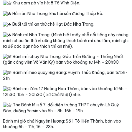
Khu cơm gà vỉa hè: 8 Tô Vĩnh Điện.
Hải sản Nha Trang: khu hải sản đường Tháp Bà.
Buổi tối thì ăn thử chè Hạt Đác Nha Trang.
Bánh mì Nha Trang: (Mình biết mấy chỗ nổi tiếng này nhưng
mình chưa ăn thử vì cũng không thích bánh mì cho lắm, mình ghi
ra để các bạn nào thích thì ăn nhé).
Bánh mì chay Nha Trang: Góc Trần Đường – Thống Nhất
(gần công viên Võ Văn Ký) bán vào khoảng từ 14h – 20h30.
Bánh mì heo quay Big Bang: Huỳnh Thúc Kháng, bán từ 5h-
21h.
Bánh mì Zòn: 17 Hoàng Hoa Thám, bán vào khoảng từ 6h –
12h30, 15h – 20h30 (trừ Chủ Nhật) nhé.
The Bánh Mì số 7: đối diện trường THPT chuyên Lê Quý
Đôn, đường Yersin vào 6h – 8h, 16h – 19h.
Bánh mì giò chả Nguyên Hương: Số 1 Tô Hiến Thành, bán vào
khoảng 6h – 11h, 16 – 23h.