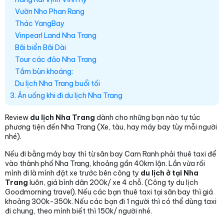
Vườn Nho Phan Rang
Thác YangBay
Vinpearl Land Nha Trang
Bãi biển Bãi Dài
Tour các đảo Nha Trang
Tắm bùn khoáng:
Du lịch Nha Trang buổi tối
3. Ăn uống khi đi du lịch Nha Trang
Review
du lịch Nha Trang
dành cho những bạn nào tự túc
phương tiện đến Nha Trang (Xe, tàu, hay máy bay tùy mỗi người
nhé).
Nếu đi bằng máy bay thì từ sân bay Cam Ranh phải thuê taxi để
vào thành phố Nha Trang, khoảng gần 40km lận. Lần vừa rồi
mình đi là mình đặt xe trước bên công ty
du lịch ở tại Nha
Trang
luôn, giá bình dân 200k/ xe 4 chỗ. (Công ty du lịch
Goodmorning travel). Nếu các bạn thuê taxi tại sân bay thì giá
khoảng 300k-350k. Nếu các bạn đi 1 người thì có thể dùng taxi
đi chung, theo mình biết thì 150k/ người nhé.