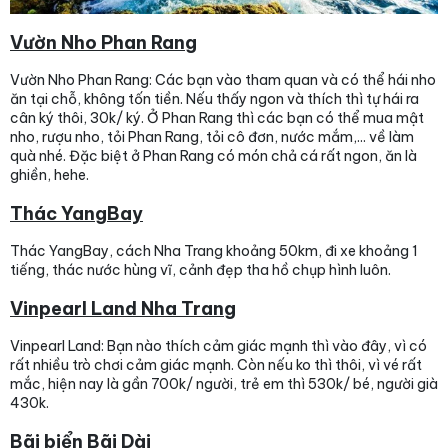
Vườn Nho Phan Rang
Vườn Nho Phan Rang: Các bạn vào tham quan và có thể hái nho
ăn tại chỗ, không tốn tiền. Nếu thấy ngon và thích thì tự hái ra
cân ký thôi, 30k/ ký. Ở Phan Rang thì các bạn có thể mua mật
nho, rượu nho, tỏi Phan Rang, tỏi cô đơn, nước mắm,... về làm
quà nhé. Đặc biệt ở Phan Rang có món chả cá rất ngon, ăn là
ghiền, hehe.
Thác YangBay
Thác YangBay, cách Nha Trang khoảng 50km, đi xe khoảng 1
tiếng, thác nước hùng vĩ, cảnh đẹp tha hồ chụp hình luôn.
Vinpearl Land Nha Trang
Vinpearl Land: Bạn nào thích cảm giác mạnh thì vào đây, vì có
rất nhiều trò chơi cảm giác mạnh. Còn nếu ko thì thôi, vì vé rất
mắc, hiện nay là gần 700k/ người, trẻ em thì 530k/ bé, người già
430k.
Bãi biển Bãi Dài