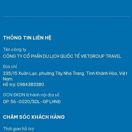
THÔNG TIN LIÊN HỆ
Tên công ty
CÔNG TY CỔ PHẦN DU LỊCH QUỐC TẾ VIETGROUP TRAVEL
Địa chỉ
235/15 Xuân Lạc, phường Tây Nha Trang, Tỉnh Khánh Hòa, Việt
Nam.
Hỗ trợ: 0984383380
GCN ĐKDN lữ hành nội địa số
GP: 56-0020/SDL-GP LHNĐ
CHĂM SÓC KHÁCH HÀNG
Thời gian hỗ trợ