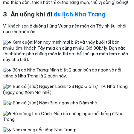
mà thích đàn, thích hát thì ôi thôi lãng mạn, thú vị còn gì bằng!
3. Ăn uống khi đi
du lịch Nha Trang
Vì khách sạn ở đường Hùng Vương nên món ăn Tây nhiều, phải
qua khu khác ăn.
Kem cuộn: Món này mình mới biết và thấy buổi tối bán
nhiều lắm, khách Tây mua ăn cũng nhiều. Giá 30k/ ly. Bạn nào
thích khám phá những món lạ thì có thể thử qua món kem cuộn
này cho biết.
Bún cá Nha Trang: Mình biết 2 quán bún cá ngon và nổi
tiếng ở Nha Trang là 2 quán này.
Bún cá (sứa) Nguyên Loan: 123 Ngô Gia Tự, TP. Nha Trang
(ngay chợ Xóm Mới nhé).
Bún cá (sứa) Năm Beo: ngay chợ Đầm nhé.
Bò nướng Lạc Cảnh: Món bò nướng ngon nổi tiếng ở Nha
Trang.
Nem nướng nổi tiếng Nha Trang: