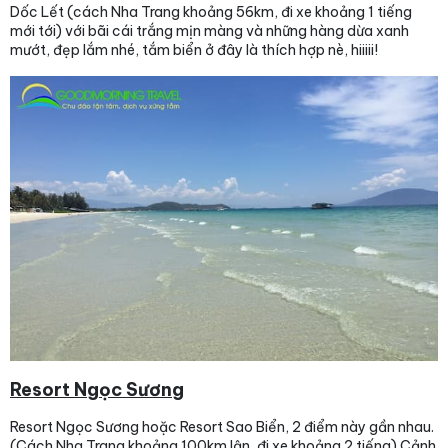
Dốc Lết (cách Nha Trang khoảng 56km, đi xe khoảng 1 tiếng
mới tới) với bãi cái trắng mịn màng và những hàng dừa xanh
mướt, đẹp lắm nhé, tắm biển ở đây là thích hợp nè, hiiiii!
Resort Ngọc Sương
Resort Ngọc Sương hoặc Resort Sao Biển, 2 điểm này gần nhau.
(Cách Nha Trang khoảng 100km lận, đi xe khoảng 2 tiếng) Cảnh