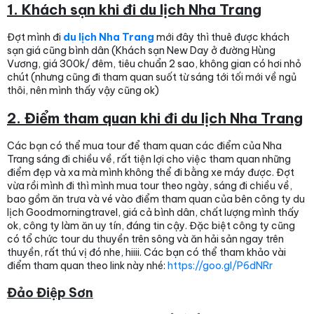
1. Khách sạn khi đi du lịch Nha Trang
Đợt mình đi
du lịch Nha Trang
mới đây thì thuê được khách
sạn giá cũng bình dân (Khách sạn New Day ở đường Hùng
Vương, giá 300k/ đêm, tiêu chuẩn 2 sao, không gian có hơi nhỏ
chút (nhưng cũng đi tham quan suốt từ sáng tới tối mới về ngủ
thôi, nên mình thấy vậy cũng ok)
2. Điểm tham quan khi đi du lịch Nha Trang
Các bạn có thể mua tour để tham quan các điểm của Nha
Trang sáng đi chiều về, rất tiện lợi cho việc tham quan những
điểm đẹp và xa mà mình không thể đi bằng xe máy được. Đợt
vừa rồi mình đi thì mình mua tour theo ngày, sáng đi chiều về,
bao gồm ăn trưa và vé vào điểm tham quan của bên công ty du
lịch Goodmorningtravel, giá cả bình dân, chất lượng mình thấy
ok, công ty làm ăn uy tín, đáng tin cậy. Đặc biệt công ty cũng
có tổ chức tour du thuyền trên sông và ăn hải sản ngay trên
thuyền, rất thú vị đó nhe, hiiii. Các bạn có thể tham khảo vài
điểm tham quan theo link này nhé:
https://goo.gl/P6dNRr
Đảo Điệp Sơn