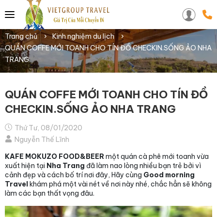
Trang chủ
Kinh nghiệm du lịch
QUÁN COFFE MỚI TOANH CHO TÍN ĐỒ CHECKIN.SỐNG ẢO NHA
TRANG
QUÁN COFFE MỚI TOANH CHO TÍN ĐỒ
CHECKIN.SỐNG ẢO NHA TRANG
Thứ Tư, 08/01/2020
Nguyễn Thế Lĩnh
KAFE MOKUZO FOOD&BEER
một quán cà phê mới toanh vừa
xuất hiện tại
Nha Trang
đã làm nao lòng nhiều bạn trẻ bởi vì
cảnh đẹp và cách bố trí nơi đây, Hãy cùng
Good morning
Travel
khám phá một vài nét về nơi này nhé, chắc hẳn sẽ không
làm các bạn thất vọng đâu.