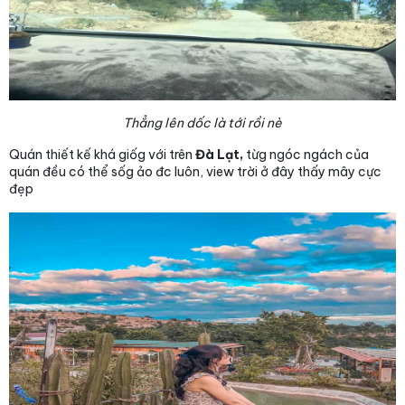
Thẳng lên dốc là tới rồi nè
Quán thiết kế khá giốg với trên
Đà Lạt,
từg ngóc ngách của
quán đều có thể sốg ảo đc luôn, view trời ở đây thấy mây cực
đẹp