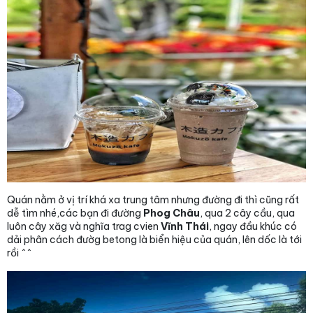
Quán nằm ở vị trí khá xa trung tâm nhưng đường đi thì cũng rất
dễ tìm nhé,các bạn đi đường
Phog Châu
, qua 2 cây cầu, qua
luôn cây xăg và nghĩa trag cvien
Vĩnh Thái
, ngay đầu khúc có
dải phân cách đườg betong là biển hiệu của quán, lên dốc là tới
rồi ^^