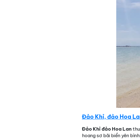
Đảo Khỉ, đảo Hoa L
Đảo Khỉ đảo Hoa Lan
thu
hoang sơ bãi biển yên bìn