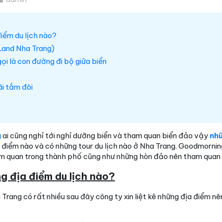
iểm du lịch nào?
Land Nha Trang)
i là con đường đi bộ giữa biển
i tắm đôi
g
ai cũng nghỉ tới nghỉ dưỡng biển và tham quan biển đảo vậy
nhữ
điểm nào và có những tour du lịch nào ở Nha Trang. Goodmorning
m quan trong thành phố cũng như những hòn đảo nên tham quan 
g địa điểm du lịch nào?
Trang có rất nhiều sau đây công ty xin liệt kê những địa điểm nên