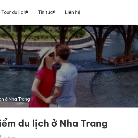
Tour du lịch
Tin tức
Liên hệ
ch ở Nha Trang
iểm du lịch ở Nha Trang
admin