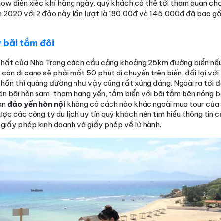
how diễn xiếc khỉ hằng ngày. quý khách có thể tới tham quan chơ
năm 2020 với 2 đảo này lần lượt là 180,00đ và 145,000đ đã bao 
 bãi tắm đôi
a nhất của Nha Trang cách cầu cảng khoảng 25km đường biển nếu
hồ còn đi cano sẽ phải mất 50 phút di chuyển trên biển, đổi lại v
hồn thì quãng đường như vậy cũng rất xứng đáng. Ngoài ra tới 
ên bãi hòn sam, tham hang yến, tắm biển với bãi tắm bên nóng b
uan
đảo yến hòn nội
không có cách nào khác ngoài mua tour của c
 các công ty du lịch uy tín quý khách nên tìm hiểu thông tin c
 giấy phép kinh doanh và giấy phép về lữ hành.