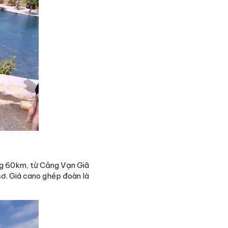
g 60km, từ Cảng Vạn Giã
ơ. Giá cano ghép đoàn là