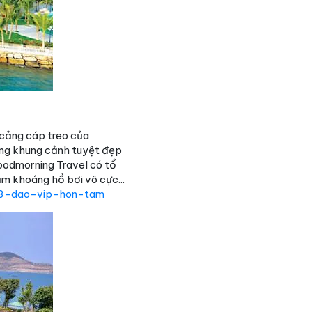
cảng cáp treo của
hững khung cảnh tuyệt đẹp
oodmorning Travel có tổ
 khoáng hồ bơi vô cực...
r-3-dao-vip-hon-tam