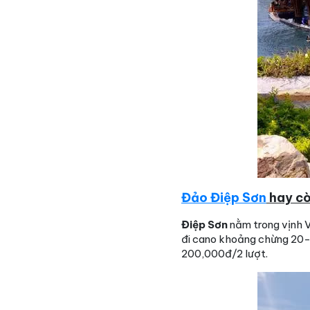
Đảo Điệp Sơn
hay cò
Điệp Sơn
nằm trong vịnh 
đi cano khoảng chừng 20-
200,000đ/2 lượt.