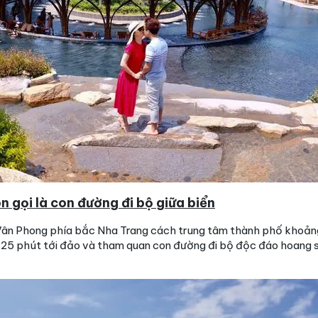
n gọi là con đường đi bộ giữa biển
Vân Phong phía bắc Nha Trang cách trung tâm thành phố khoản
25 phút tới đảo và tham quan con đường đi bộ độc đáo hoang s