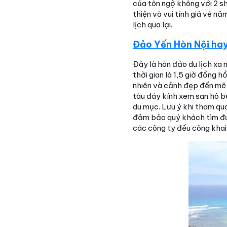
của tôn ngộ không với 2 s
thiện và vui tính giá vé 
lịch qua lại.
Đảo Yến Hòn Nội hay
Đây là hòn đảo du lịch x
thời gian là 1,5 giờ đồng 
nhiên và cảnh đẹp đến mê 
tàu đáy kính xem san hô b
du mục. Lưu ý khi tham q
đảm bảo quý khách tìm được
các công ty đều công khai