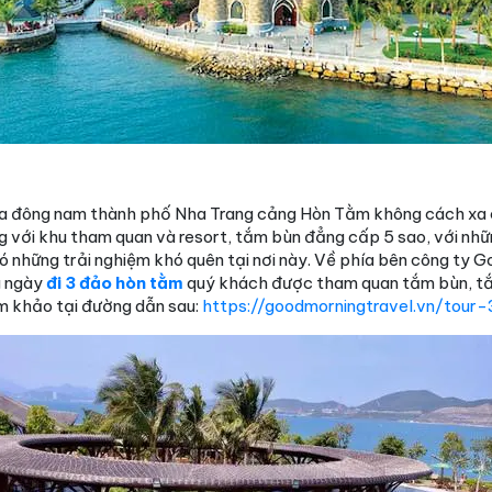
ía đông nam thành phố Nha Trang cảng Hòn Tằm không cách xa 
ng với khu tham quan và resort, tắm bùn đẳng cấp 5 sao, với n
 những trải nghiệm khó quên tại nơi này. Về phía bên công ty G
g ngày
đi 3 đảo hòn tằm
quý khách được tham quan tắm bùn, tắm
m khảo tại đường dẫn sau:
https://goodmorningtravel.vn/tou