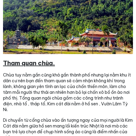
Tham quan chùa.
Chùa tuy nằm gần cũng khá gần thành phố nhưng lại nằm khu ít
dân cư nên bạn đến tham quan sẽ cảm nhận không khí trong
lành, không gian yên tĩnh an lạc của chốn thiền môn, làm cho
tâm mỗi người thư thái an nhiên hơn bỏ lại chốn xô bồ ồn ào nơi
phố thị. Tổng quan ngôi chùa gồm các công trình như tránh
điện, nhà tổ , tháp tổ, Kim cát đài nằm ở hồ sen , Vườn Lâm Tỳ
Ni.
Di chuyển từ cổng chùa vào ấn tượng ngay của mọi người là Kim
Cát đài nằm giữa hồ sen mang lối kiến trúc Nhật là nơi mà các
bạn trẻ lựa chọn để chụp hình sống ảo cũng là điểm nhấn của