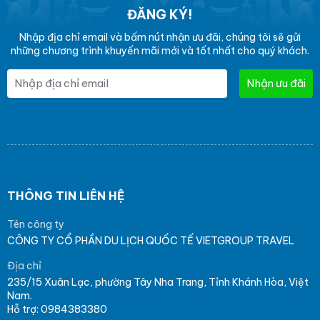
ĐĂNG KÝ!
Nhập địa chỉ email và bấm nút nhận ưu đãi, chúng tôi sẽ gửi
những chương trình khuyến mãi mới và tốt nhất cho quý khách.
Nhận ưu đãi
THÔNG TIN LIÊN HỆ
Tên công ty
CÔNG TY CỔ PHẦN DU LỊCH QUỐC TẾ VIETGROUP TRAVEL
Địa chỉ
235/15 Xuân Lạc, phường Tây Nha Trang, Tỉnh Khánh Hòa, Việt
Nam.
Hỗ trợ: 0984383380