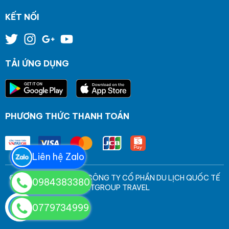
KẾT NỐI
TẢI ỨNG DỤNG
PHƯƠNG THỨC THANH TOÁN
Liên hệ Zalo
© Bản quyền thuộc về CÔNG TY CỔ PHẦN DU LỊCH QUỐC TẾ
0984383380
VIETGROUP TRAVEL
0779734999