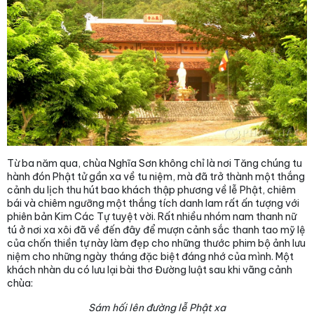
Từ ba năm qua, chùa Nghĩa Sơn không chỉ là nơi Tăng chúng tu
hành đón Phật tử gần xa về tu niệm, mà đã trở thành một thắng
cảnh du lịch thu hút bao khách thập phương về lễ Phật, chiêm
bái và chiêm ngưỡng một thắng tích danh lam rất ấn tượng với
phiên bản Kim Các Tự tuyệt vời. Rất nhiều nhóm nam thanh nữ
tú ở nơi xa xôi đã về đến đây để mượn cảnh sắc thanh tao mỹ lệ
của chốn thiền tự này làm đẹp cho những thước phim bộ ảnh lưu
niệm cho những ngày tháng đặc biệt đáng nhớ của mình. Một
khách nhàn du có lưu lại bài thơ Đường luật sau khi vãng cảnh
chùa:
Sám hối lên đường lễ Phật xa