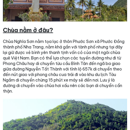
Chùa nằm ở đâu?
Chùa Nghĩa Sơn nằm tọa lạc ở thôn Phước Sơn xã Phước Đồng
thành phố Nha Trang, nằm khá gần với tành phố nhưng tại đây
lại giữ được vẻ bình yên thanh tịnh vốn có của một ngôi chùa
quê Việt Nam. Bạn có thể lựa chọn các tuyến đường như đi từ
Phong Châu hay di chuyển từu cầu Bình Tân đến ngã ba giao
giữa đường Nguyễn Tất Thành với tỉnh lộ 657k di chuyển theo
đến nút giao với phong châu cua trái đi vào khu du lịch Tàu
Ngầm di chuyển chừng 15 phút xe máy sẽ đến nơi. Lưu ý là
đường di chuyển vào chùa hơi xấu nên các bạn di chuyển cẩn
thận.