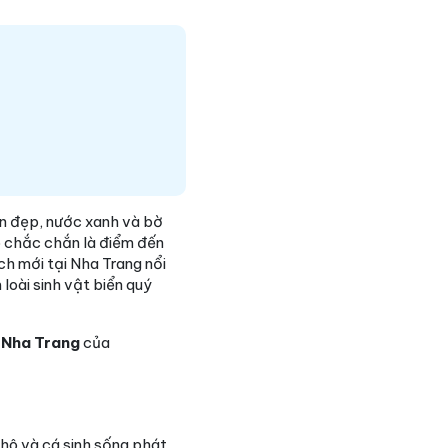
biển đẹp, nước xanh và bờ
Hô chắc chắn là điểm đến
ch mới tại Nha Trang nổi
 loài sinh vật biển quý
ở Nha Trang
của
 hô và cá sinh sống phát