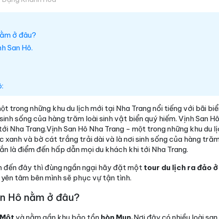
 nằm ở đâu?
nh San Hô.
:
̣t trong những khu du lịch mới tại Nha Trang nổi tiếng với bãi 
ơi sinh sống của hàng trăm loài sinh vật biển quý hiếm. Vịnh San 
i Nha Trang.Vịnh San Hô Nha Trang - một trong những khu du lị
c xanh và bờ cát trắng trải dài và là nơi sinh sống của hàng trăm
ắn là điểm đến hấp dẫn mọi du khách khi tới Nha Trang.
 đến đây thì đùng ngần ngại hãy đặt một
tour du lịch ra đảo 
 yên tâm bên mình sẽ phục vự tận tình.
an Hô nằm ở đâu?
 Một
và nằm gần khu bảo tồn
hòn Mun.
Nơi đây có nhiều loài san