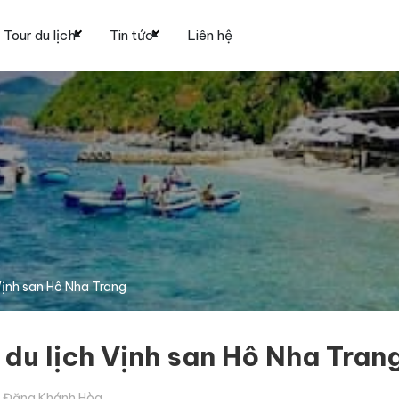
Tour du lịch
Tin tức
Liên hệ
Vịnh san Hô Nha Trang
 du lịch Vịnh san Hô Nha Tran
Đặng Khánh Hòa