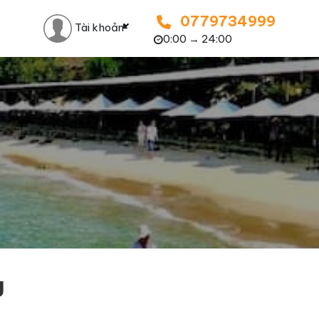
0779734999
Tài khoản
0:00 → 24:00
g