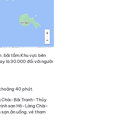
m, bãi tắm.Khu vực bên
ay là 30.000 đối với người
t khoảng 40 phút.
ng Chài-Bãi Tranh-Thủy
 vịnh san Hô-Làng Chài-
ch sạn,ăn uống, vé tham