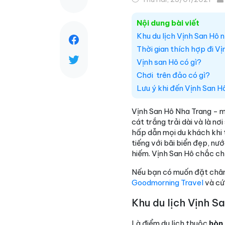
Nội dung bài viết
Khu du lịch Vịnh San Hô
Thời gian thích hợp đi Vị
Vịnh san Hô có gì?
Chơi trên đảo có gì?
Lưu ý khi đến Vịnh San Hô
Vịnh San Hô Nha Trang - mô
cát trắng trải dài và là n
hấp dẫn mọi du khách khi tớ
tiếng với bãi biển đẹp, nướ
hiếm. Vịnh San Hô chắc ch
Nếu bạn có muốn đặt chân
Goodmorning Travel
và cứ
Khu du lịch Vịnh S
Là điểm du lịch thuộc
hòn