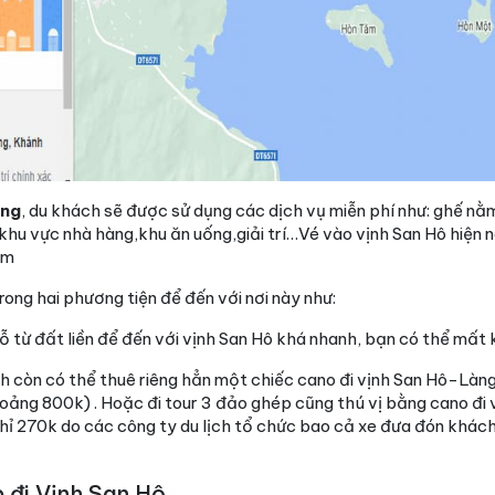
ang
, du khách sẽ được sử dụng các dịch vụ miễn phí như: ghế nằ
khu vực nhà hàng,khu ăn uống,giải trí…Vé vào vịnh San Hô hiện n
em
ong hai phương tiện để đến với nơi này như:
 gỗ từ đất liền để đến với vịnh San Hô khá nhanh, bạn có thể mấ
ch còn có thể thuê riêng hẳn một chiếc cano đi vịnh San Hô-Là
hoảng 800k) . Hoặc đi tour 3 đảo ghép cũng thú vị bằng cano đi
 chỉ 270k do các công ty du lịch tổ chức bao cả xe đưa đón khá
 đi Vịnh San Hô.