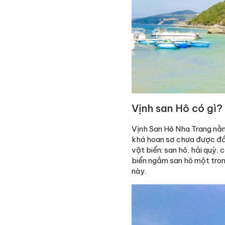
Vịnh san Hô có gì?
Vịnh San Hô Nha Trang nằm
khá hoan sơ chưa được đầu 
vật biển: san hô, hải quỳ, 
biển ngắm san hô một tron
này.