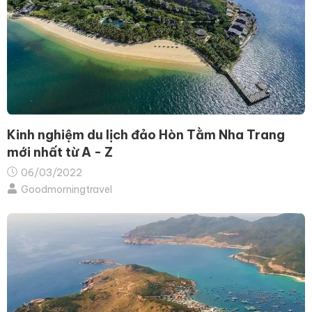
Kinh nghiệm du lịch đảo Hòn Tằm Nha Trang
mới nhất từ A - Z
06/03/2022
Goodmorningtravel