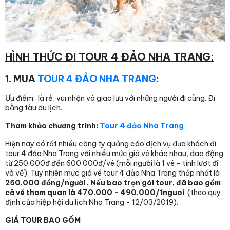
HÌNH THỨC ĐI TOUR 4 ĐẢO NHA TRANG:
1. MUA
TOUR 4 ĐẢO NHA TRANG
:
Ưu điểm: là rẻ, vui nhộn và giao lưu với những người đi cùng. Đi
bằng tàu du lịch.
Tham khảo chương trình:
Tour 4 đảo Nha Trang
Hiện nay có rất nhiều công ty quảng cáo dịch vụ đưa khách đi
tour 4 đảo Nha Trang với nhiều mức giá vé khác nhau, dao động
từ 250.000đ đến 600.000đ/vé (mỗi người là 1 vé - tính lượt đi
và về). Tuy nhiên mức giá vé tour 4 đảo Nha Trang thấp nhất là
250.000 đồng/người . Nếu bao trọn gói tour, đã bao gồm
cả vé tham quan là 470.000 - 490.000/1nguoi
(theo quy
định của hiệp hội du lịch Nha Trang - 12/03/2019).
GIÁ TOUR BAO GỒM