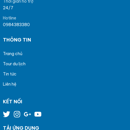
Thời gian hỗ trợ
24/7
Hotline
0984383380
THÔNG TIN
Trang chủ
Tour du lịch
Tin tức
Liên hệ
KẾT NỐI
TẢI ỨNG DỤNG