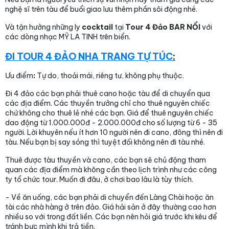
nghệ sĩ trên tàu để buổi giao lưu thêm phần sôi động nhé.
Và tận hưởng những ly
cocktail
tại
Tour 4 Đảo
BAR NỔI
với
các dòng nhạc MỸ LA TINH trên biển.
ĐI TOUR 4 ĐẢO NHA TRANG TỰ TÚC
:
Ưu điểm
:
Tự do, thoải mái, riêng tư, không phụ thuộc.
Đi 4 đảo các bạn phải thuê cano hoặc tàu để di chuyển qua
các địa điểm. Các thuyền trưởng chỉ cho thuê nguyên chiếc
chứ không cho thuê lẻ nhé các bạn. Giá để thuê nguyên chiếc
dao động từ 1.000.000đ - 2.000.000đ cho số lượng từ 6 - 35
người. Lời khuyên nếu ít hơn 10 người nên đi cano, đông thì nên đi
tàu. Nếu bạn bị say sóng thì tuyệt đối không nên đi tàu nhé.
Thuê được tàu thuyền và cano, các bạn sẽ chủ động tham
quan các địa điểm mà không cần theo lịch trình như các công
ty tổ chức tour. Muốn đi đâu, ở chơi bao lâu là tùy thích.
- Về ăn uống, các bạn phải di chuyển đến Làng Chài hoặc ăn
tài các nhà hàng ở trên đảo. Giá hải sản ở đây thường cao hơn
nhiều so với trong đất liền. Các bạn nên hỏi giá trước khi kêu để
tránh bực mình khi trả tiền.