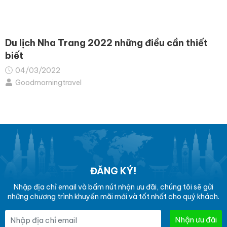
Du lịch Nha Trang 2022 những điều cần thiết
biết
04/03/2022
Goodmorningtravel
ĐĂNG KÝ!
Nhập địa chỉ email và bấm nút nhận ưu đãi, chúng tôi sẽ gửi
những chương trình khuyến mãi mới và tốt nhất cho quý khách.
Nhận ưu đãi