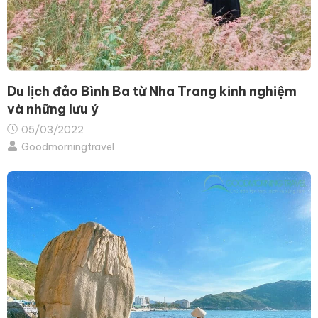
Du lịch đảo Bình Ba từ Nha Trang kinh nghiệm
và những lưu ý
05/03/2022
Goodmorningtravel