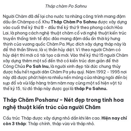
Tháp chàm Po Sahnu
Người Chăm đã để lại cho nước ta những công trình mang đậm
dấu ấn Chămpa cổ. Khu
Tháp Chàm Po Sahnu
được xây dựng
vào cuối thế kỷ thứ 8 - đầu thế kỷ thứ 9 theo phong cách Hòa
Lai, là phong cách nghệ thuật chăm cổ với nghệ thuật kiến trúc
truyền thống tinh tế độc đáo mang đậm dấu ấn thời kỳ hưng
thịnh của vương quốc Chăm Pa. Mục đích xây dựng tháp này là
để thờ thần Shiva, là vị thần hủy diệt. Vì theo người Chăm có
hủy diệt thì mới có tái tạo cái mới. Vào thế kỷ thứ 15 người Chăm
xây dựng thêm một số đền thờ có kiến trúc đơn giản để thờ
Công Chúa
Po Sah Inu,
là người xinh đẹp tài đức chung thủy
được hầu hết người dân Chăm Pa yêu quý. Năm 1992 - 1995 nơi
này đã được phát hiện ra nhiều nền móng của những ngôi đền bị
sụp đổ và vùi lấp hàng trăm năm nay cùng một số hiện vật từ
thế kỷ 15, từ đó tháp này được gọi là
tháp Po Sahnu.
Tháp Chăm Poshanư – Nét đẹp trong tinh hoa
nghệ thuật kiến trúc của người Chăm
Cấu trúc Tháp được xây dựng nhỏ dần khi lên cao.
Hiện nay chỉ
còn 3 tháp
: Tháp chính, tháp vừa và tháp nhỏ.