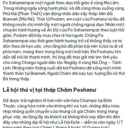
Po Sahaniempar một người theo đạo Hồi giáo ở vùng Ma Lâm.
Trong những ngày sống hạnh phúc và đã cùng nhau xuống vùng
Phú Hài (Phan Thiết) vận động nhân dân xây tháp trên đồi
Bianneh (Mũi Né). Thái tử Podam, em ruột của Poshanư từ lâu đã
không muốn chị mình lấy một người chồng ngoại đạo. Nhân một
chuyến hành hương về Ấn Độ của Po Sahaniempar theo luật Hồi
giáo, Podam đã bày mưu chia rẻ hai người. Chàng Po
Sahaniempar sau thời gian hành hương trở về không thấy vợ ra
đón theo lời hẹn ước, cho rằng bà đã phản bội nên từ bỏ ra đi về
phía nam, mang theo trong lòng một mối hận. Khi Poshanư tìm
đến để nói lời thanh minh, thì ông đã trao gởi trái tim tình yêu
cho nàng Chargo người dân tộc Raglây ở vùng Núi Ông – Tánh
Linh. Những năm tháng cuối đời bà Poshanư đã sống một mình
thanh thản tại Bianneh. Người Chăm đời sau tạc tượng Bà và thờ
Bà trong tháp.
Lễ hội thú vị tại tháp Chăm Poshanư
Để được trải nghiệm rõ hơn nền văn hóa Champa tại Bình
Thuận, cùng hòa mình vào không khí vui tươi, những điệu múa
nhịp nhàng uyển chuyển của nhưng cô gái Chăm trong trang
phục váy, áo lộng lẫy du khách sẽ không khỏi say đắm khi đến
đây vào những dịp lễ hội như: Lễ hội Kate - diễn ra vào ngày 1/7
hàng năm theo lịch Chăm ( tháng 9 hoặc 10 Dương lịch)...