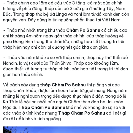
- Tháp chính cao 15m có cấu trúc 3 tầng, có một cửa chính
hướng về phía đông, tháp còn có 3 cửa giả ở hướng Tây, Nam,
Bắc. Trong tháp thờ bệ đá Linga và Yoni làm từ đá xanh đen còn
nguyên vẹn. Đây cũng là tín ngưỡng phồn thực tại Việt Nam.
- Tháp nhỏ nhất trong khu tháp
Chàm Po Sahnu
có chiều cao
chỉ khoảng 4m nằm ngay gần tháp chính, cửa tháp hướng về
phía Đông. Bên trong thờ thần lửa, những họa tiết trang trí trên
tháp hiện nay chỉ còn lại đường nét gốc khá đơn giản.
- Tháp vừa nằm khá xa so với tháp chính, tháp này thờ thần bò
Nandin, là vật cưỡi của Thần Shiva. Tháp cao khoảng 12m,
được thiết kế tương tự tháp chính, các họa tiết trang trí thì đơn
giản hơn tháp chính.
Về cách xây dựng
tháp Chàm Po Sahnu
thì giống với các
tháp Chăm khác, được làm hoàn toàn từ gạch nung. Hàng năm
những lễ nghi quan trọng đều được thực hiện ở đây, trong đó lễ
Ka Tê là lễ hội lớn nhất của người Chăm theo đạo bà-la-môn.
Mặc dù
Tháp Chàm Po Sahnu
khá nhỏ và không đồ sộ so với
các tháp ở tỉnh khác nhưng
Tháp Chàm Po Sahnu
có 1 nét gì
đó rất cổ kính và tính ngưỡng.