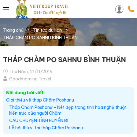
Trang chủ
Tin tức du lịch
THÁP CHÀM PO SAHNU BÌNH THUẬN
THÁP CHÀM PO SAHNU BÌNH THUẬN
Thứ Năm, 21/11/2019
Goodmorning Travel
Nội dung bài viết
Giới thiệu về tháp Chăm Poshanư
Tháp Chăm Poshanư – Nét đẹp trong tinh hoa nghệ thuật
kiến trúc của người Chăm
CÂU CHUYỆN TÌNH HUYỀN BÍ
Lễ hội thú vị tại tháp Chăm Poshanư