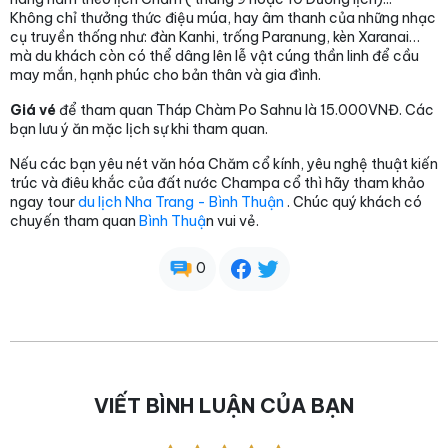
Không chỉ thưởng thức điệu múa, hay âm thanh của những nhạc
cụ truyền thống như: đàn Kanhi, trống Paranung, kèn Xaranai…
mà du khách còn có thể dâng lên lễ vật cúng thần linh để cầu
may mắn, hạnh phúc cho bản thân và gia đình.
Giá vé
để tham quan Tháp Chàm Po Sahnu là 15.000VNĐ. Các
bạn lưu ý ăn mặc lịch sự khi tham quan.
Nếu các bạn yêu nét văn hóa Chăm cổ kính, yêu nghệ thuật kiến
trúc và điêu khắc của đất nước Champa cổ thì hãy tham khảo
ngay tour
du lịch Nha Trang - Bình Thuận
. Chúc quý khách có
chuyến tham quan
Bình Thuậ
n vui vẻ.
0
VIẾT BÌNH LUẬN CỦA BẠN