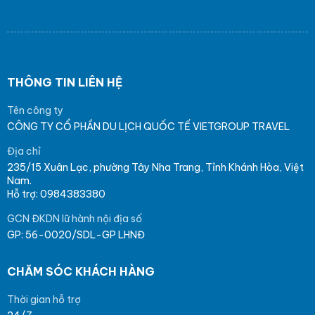
THÔNG TIN LIÊN HỆ
Tên công ty
CÔNG TY CỔ PHẦN DU LỊCH QUỐC TẾ VIETGROUP TRAVEL
Địa chỉ
235/15 Xuân Lạc, phường Tây Nha Trang, Tỉnh Khánh Hòa, Việt
Nam.
Hỗ trợ: 0984383380
GCN ĐKDN lữ hành nội địa số
GP: 56-0020/SDL-GP LHNĐ
CHĂM SÓC KHÁCH HÀNG
Thời gian hỗ trợ