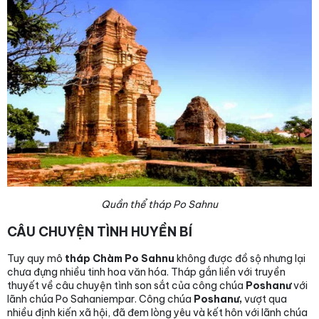
Quần thể tháp Po Sahnu
CÂU CHUYỆN TÌNH HUYỀN BÍ
Tuy quy mô
tháp Chàm Po Sahnu
không được đồ sộ nhưng lại
chưa đựng nhiều tinh hoa văn hóa. Tháp gắn liền với truyền
thuyết về câu chuyện tình son sắt của công chúa
Poshanư
với
lãnh chúa Po Sahaniempar. Công chúa
Poshanư,
vượt qua
nhiều định kiến xã hội, đã đem lòng yêu và kết hôn với lãnh chúa