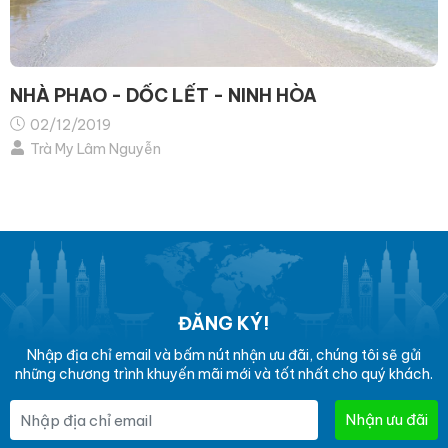
NHÀ PHAO - DỐC LẾT - NINH HÒA
02/12/2019
Trà My Lâm Nguyễn
ĐĂNG KÝ!
Nhập địa chỉ email và bấm nút nhận ưu đãi, chúng tôi sẽ gửi
những chương trình khuyến mãi mới và tốt nhất cho quý khách.
Nhận ưu đãi