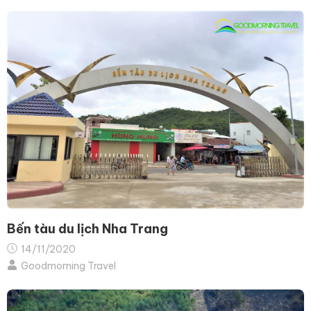
Bến tàu du lịch Nha Trang
14/11/2020
Goodmorning Travel