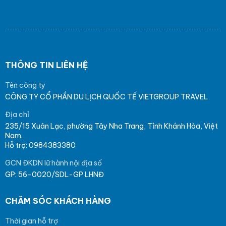
THÔNG TIN LIÊN HỆ
Tên công ty
CÔNG TY CỔ PHẦN DU LỊCH QUỐC TẾ VIETGROUP TRAVEL
Địa chỉ
235/15 Xuân Lạc, phường Tây Nha Trang, Tỉnh Khánh Hòa, Việt
Nam.
Hỗ trợ: 0984383380
GCN ĐKDN lữ hành nội địa số
GP: 56-0020/SDL-GP LHNĐ
CHĂM SÓC KHÁCH HÀNG
Thời gian hỗ trợ