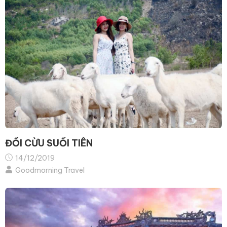
ĐỒI CỪU SUỐI TIÊN
14/12/2019
Goodmorning Travel