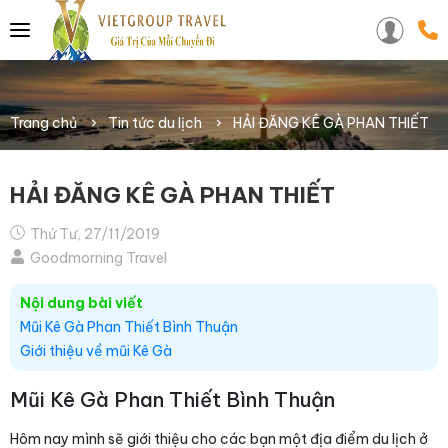
Trang chủ
Tin tức du lịch
HẢI ĐĂNG KÊ GÀ PHAN THIẾT
HẢI ĐĂNG KÊ GÀ PHAN THIẾT
Thứ Tư, 27/11/2019
Goodmorning Travel
Nội dung bài viết
Mũi Kê Gà Phan Thiết Bình Thuận
Giới thiệu về mũi Kê Gà
Mũi Kê Gà Phan Thiết Bình Thuận
Hôm nay mình sẽ giới thiệu cho các bạn một địa điểm du lịch ở