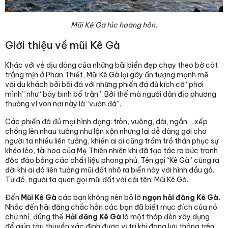
Mũi Kê Gà lúc hoàng hôn.
Giới thiệu về mũi Kê Gà
Khác với vẻ dịu dàng của những bãi biển đẹp chạy theo bờ cát
trắng mịn ở Phan Thiết, Mũi Kê Gà lại gây ấn tượng mạnh mẽ
với du khách bởi bãi đá với những phiến đá đủ kích cỡ “phơi
mình” như “bày binh bố trận”. Bởi thế mà người dân địa phương
thường ví von nơi này là “vườn đá”.
Các phiến đá đủ mọi hình dạng: tròn, vuông, dài, ngắn… xếp
chồng lên nhau tưởng như lộn xộn nhưng lại dễ dàng gợi cho
người ta nhiều liên tưởng, khiến ai ai cũng trầm trồ thán phục sự
khéo léo, tài hoa của Mẹ Thiên nhiên khi đã tạo tác ra bức tranh
độc đáo bằng các chất liệu phong phú. Tên gọi “Kê Gà” cũng ra
đời khi ai đó liên tưởng mũi đất nhô ra biển này với hình đầu gà.
Từ đó, người ta quen gọi mũi đất với cái tên: Mũi Kê Gà.
Đến
Mũi Kê Gà
các bạn không nên bỏ lỡ
ngọn hải đăng Kê Gà.
Nhắc đến hải đăng chắc hẳn các bạn đã biết mục đích của nó
chứ nhỉ, đúng thế
Hải đăng Kê Gà
là một tháp đèn xây dựng
để giúp tàu thuyền xác định được vị trí khi đang lưu thông trên