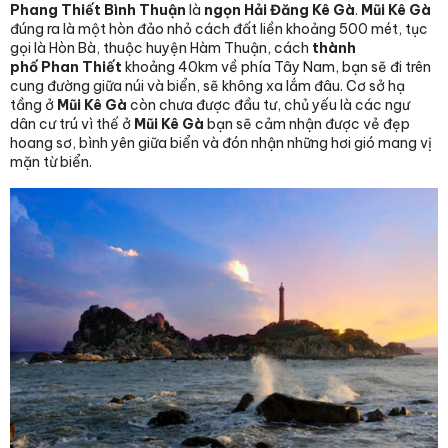
Phang Thiết Bình Thuận
là
ngọn Hải Đăng Kê Gà
.
Mũi Kê Gà
đúng ra là một hòn đảo nhỏ cách đất liền khoảng 500 mét, tục
gọi là Hòn Bà, thuộc huyện Hàm Thuận, cách
thành
phố Phan Thiết
khoảng 40km về phía Tây Nam, bạn sẽ đi trên
cung đường giữa núi và biển, sẽ không xa lắm đâu. Cơ sở hạ
tầng ở
Mũi Kê Gà
còn chưa được đầu tư, chủ yếu là các ngư
dân cư trú vì thế ở
Mũi Kê Gà
bạn sẽ cảm nhận được vẻ đẹp
hoang sơ, bình yên giữa biển và đón nhận những hơi gió mang vị
mặn từ biển.