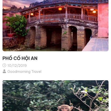
PHỐ CỔ HỘI AN
10/12/2019
Goodmorning Travel