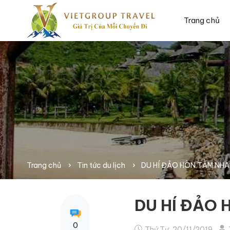
Trang chủ
Trang chủ
Tin tức du lịch
DU HÍ ĐẢO HÒN TẰM NH
DU HÍ ĐẢO
0
Thứ Tư, 20/11/2019