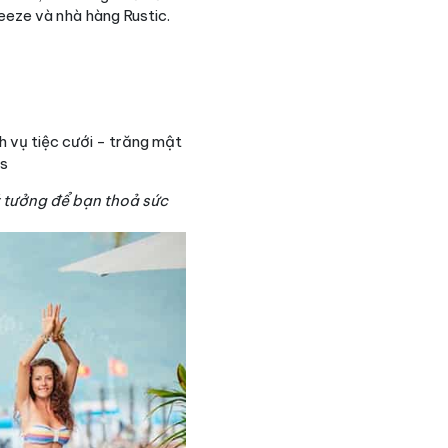
eze và nhà hàng Rustic.
h vụ tiệc cưới - trăng mật
ý tưởng để bạn thoả sức