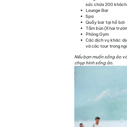
sức chứa 200 khách.
Lounge Bar
Spa
Quầy bar tại hồ bơi
Tắm bùn (Khai trươ
Phòng Gym
Các dịch vụ khác: dị
và các tour trong ng
Nếu bạn muốn sống ảo với 
chụp hình sống ảo.