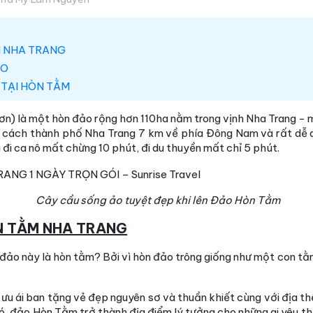
M NHA TRANG
ẢO
TẠI HÒN TẰM
n) là một hòn đảo rộng hơn 110ha nằm trong vịnh Nha Trang - m
ỉ cách thành phố Nha Trang 7 km về phía Đông Nam và rất dễ d
đi ca nô mất chừng 10 phút, đi du thuyền mất chỉ 5 phút.
Cây cầu sống ảo tuyệt đẹp khi lên Đảo Hòn Tằm
ÒN TẰM NHA TRANG
n đảo này là hòn tằm? Bởi vì hòn đảo trông giống như một con t
ưu ái ban tặng vẻ đẹp nguyên sơ và thuần khiết cùng với địa th
 đảo Hòn Tằm trở thành địa điểm lý tưởng cho những ai yêu thíc