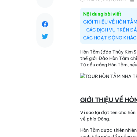
Nội dung bài viết
GIỚI THIỆU VỀ HÒN TẰ
CÁC DỊCH VỤ TRÊN Đ
CÁC HOẠT ĐỘNG KHÁC 
Hòn Tằm (đảo Thủy Kim Sơ
thế giới. Đảo Hòn Tằm ch
Từ cầu cảng Hòn Tằm, nếu 
GIỚI THIỆU VỀ H
Vì sao lại đặt tên cho hò
về phía Đông.
Hòn Tằm được thiên nhiên 
xanh bốn mùa đầy nắng gió,