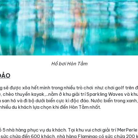
Hồ bơi Hòn Tằm
 ĐẢO
 sẽ được xõa hết mình trong nhiều trò chơi như: chơi golf trên 
, chèo thuyền kayak,...nằm ở khu giải trí Sparkling Waves và khu
san hô và đi bộ dưới biển cực kì độc đáo. Nước biển trong xanh, 
nhiều du khách lựa chọn khi đến Hòn Tằm nhất.
5 nhà hàng phục vụ du khách. Tại khu vui chơi giải trí MerPerl
sức chứa đến 600 khách, nhà hàng Flamingo có sức chứa 200 